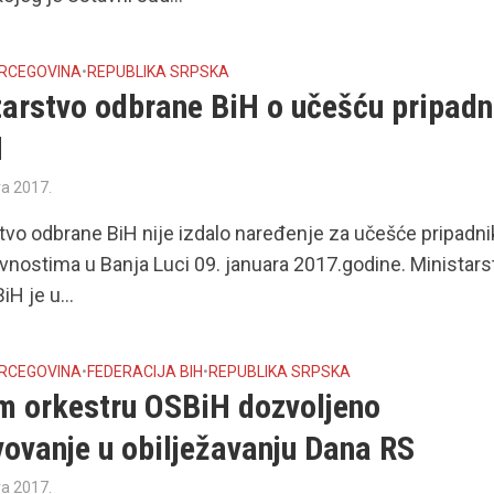
ERCEGOVINA
•
REPUBLIKA SRPSKA
tarstvo odbrane BiH o učešću pripadn
H
ra 2017.
tvo odbrane BiH nije izdalo naređenje za učešće pripadn
ivnostima u Banja Luci 09. januara 2017.godine. Ministars
H je u...
ERCEGOVINA
•
FEDERACIJA BIH
•
REPUBLIKA SRPSKA
m orkestru OSBiH dozvoljeno
vovanje u obilježavanju Dana RS
ra 2017.