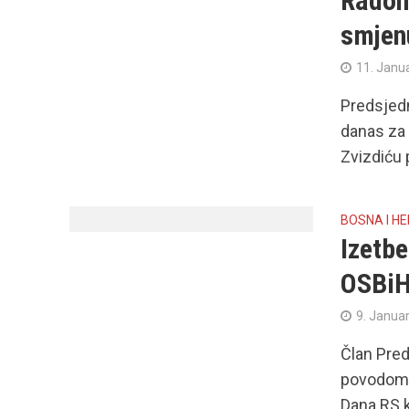
Radonč
smjen
11. Janu
Predsjedn
danas za 
Zvizdiću p
BOSNA I H
Izetb
OSBiH
9. Janua
Član Pred
povodom 
Dana RS k