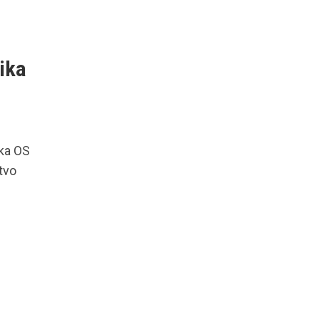
ika
ika OS
tvo