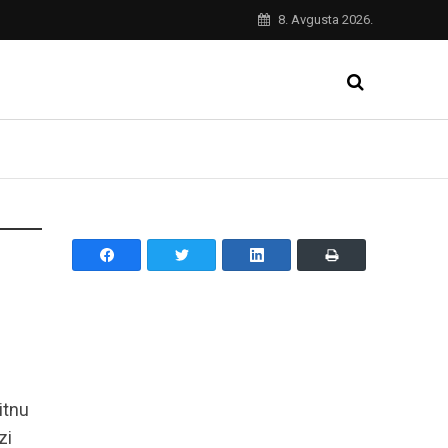
8. Avgusta 2026.
itnu
zi