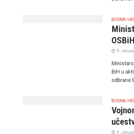
BOSNA I H
Minis
OSBi
9. Janua
Ministars
BiH u akt
odbrane Bi
BOSNA I H
Vojno
učest
4. Janua