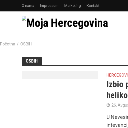
O nama
Impressum
Marketing
Kontakt
Početna
/
OSBIH
OSBIH
HERCEGOV
Izbio
helik
26. Avgu
U Nevesin
intevenci