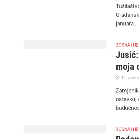
Tužilaštv
Građanski
januara...
BOSNA I H
Jusić:
moja 
11. Janu
Zamjenik 
ostavku, 
budućnost
BOSNA I H