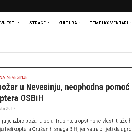
VIJESTI
ISTRAGE
KULTURA
TEME I KOMENTARI
INA
•
NEVESINJE
 požar u Nevesinju, neophodna pomoć
optera OSBiH
sta 2017.
ju je izbio požar u selu Trusina, a opštinske vlasti traže h
ju helikoptera Oružanih snaga BiH, jer vatra prijeti da ugro