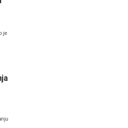
a
o je
nja
anju