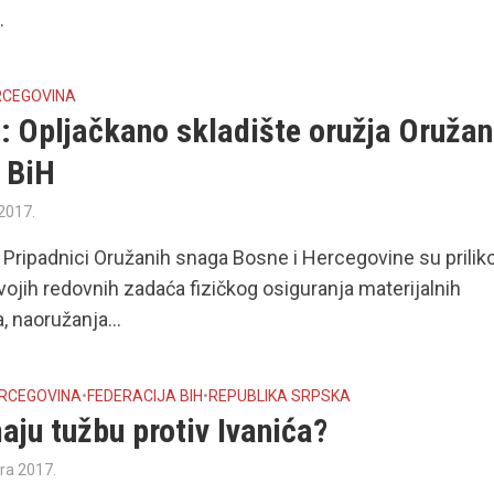
.
RCEGOVINA
: Opljačkano skladište oružja Oružan
 BiH
2017.
Pripadnici Oružanih snaga Bosne i Hercegovine su prili
vojih redovnih zadaća fizičkog osiguranja materijalnih
, naoružanja...
ERCEGOVINA
•
FEDERACIJA BIH
•
REPUBLIKA SRPSKA
ju tužbu protiv Ivanića?
ra 2017.