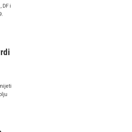
 DF i
9.
rdi
ijeti
olju