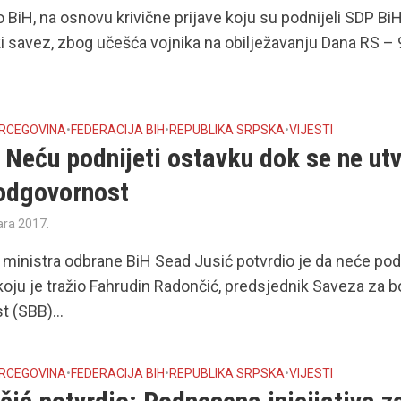
o BiH, na osnovu krivične prijave koju su podnijeli SDP BiH,
 savez, zbog učešća vojnika na obilježavanju Dana RS – 
ERCEGOVINA
•
FEDERACIJA BIH
•
REPUBLIKA SRPSKA
•
VIJESTI
 Neću podnijeti ostavku dok se ne utv
odgovornost
ara 2017.
ministra odbrane BiH Sead Jusić potvrdio je da neće podn
koju je tražio Fahrudin Radončić, predsjednik Saveza za b
 (SBB)...
ERCEGOVINA
•
FEDERACIJA BIH
•
REPUBLIKA SRPSKA
•
VIJESTI