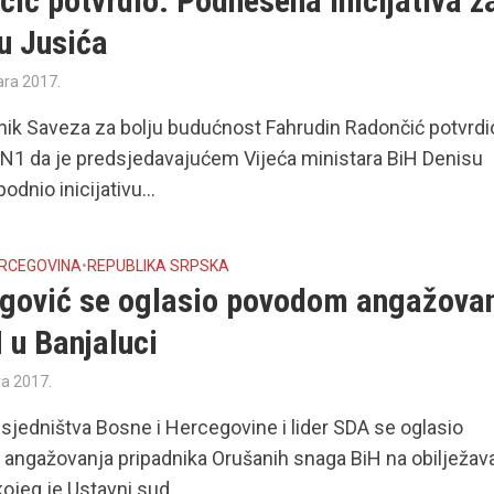
ić potvrdio: Podnesena inicijativa z
u Jusića
ara 2017.
ik Saveza za bolju budućnost Fahrudin Radončić potvrdi
N1 da je predsjedavajućem Vijeća ministara BiH Denisu
odnio inicijativu...
ERCEGOVINA
•
REPUBLIKA SRPSKA
egović se oglasio povodom angažova
 u Banjaluci
ra 2017.
sjedništva Bosne i Hercegovine i lider SDA se oglasio
angažovanja pripadnika Orušanih snaga BiH na obilježav
ojeg je Ustavni sud...