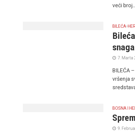
veći broj..
BILEĆA
•
HE
Bileća
snaga
7. Marta 
BILEĆA – 
vršenja s
sredstava
BOSNA I H
Sprema
9. Februa