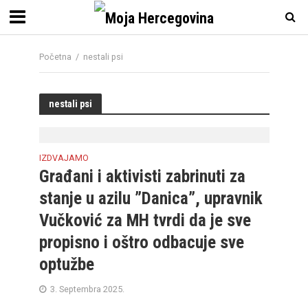
Početna
/
nestali psi
nestali psi
IZDVAJAMO
Građani i aktivisti zabrinuti za
stanje u azilu ”Danica”, upravnik
Vučković za MH tvrdi da je sve
propisno i oštro odbacuje sve
optužbe
3. Septembra 2025.