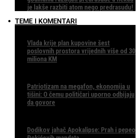
je lakše razbiti atom nego predrasudu!
TEME I KOMENTARI
Vlada krije plan kupovine šest
poslovnih prostora vrijednih više od 30
miliona KM
Patriotizam na megafon, ekonomija u
tišini: O čemu političari uporno odbijaju
da govore
Dodikov jahač Apokalipse: Prah i pepeo
Đokićevih mandata