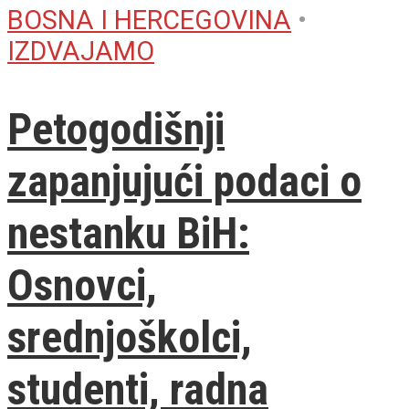
BOSNA I HERCEGOVINA
•
IZDVAJAMO
Petogodišnji
zapanjujući podaci o
nestanku BiH:
Osnovci,
srednjoškolci,
studenti, radna