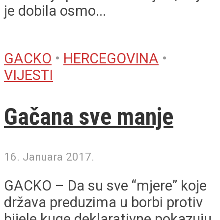
je dobila osmo...
GACKO
•
HERCEGOVINA
•
VIJESTI
Gačana sve manje
16. Januara 2017.
GACKO – Da su sve “mjere” koje
država preduzima u borbi protiv
bijele kuge deklarativne pokazuju