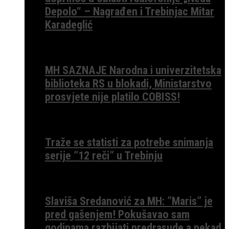
Depolo“ – Nagrađen i Trebinjac Mitar
Karadeglić
MH SAZNAJE Narodna i univerzitetska
biblioteka RS u blokadi, Ministarstvo
prosvjete nije platilo COBISS!
Traže se statisti za potrebe snimanja
serije ”12 reči” u Trebinju
Slaviša Sredanović za MH: ”Maris” je
pred gašenjem! Pokušavao sam
godinama razbijati predrasude a nekad