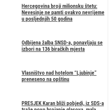
Hercegovina broji milionsku štetu:
Nevesinje ne pamti ovakvo nevrijeme
u posljednjih 50 godina
Odbijena žalba SNSD-a, ponavljaju se
izbori na 136 biračkih mjesta
Vlasništvo nad hotelom “Ljubinje”
preneseno na opštinu
PRESJEK Karan bliži pobjedi, iz SDS-a
traže novo brojanje glasova, mala