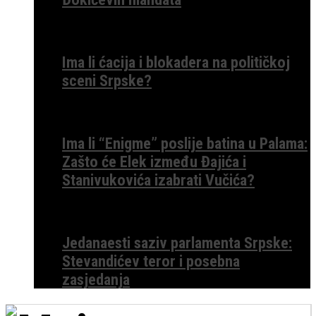
Ima li ćacija i blokadera na političkoj
sceni Srpske?
Ima li “Enigme” poslije batina u Palama:
Zašto će Elek između Đajića i
Stanivukovića izabrati Vučića?
Jedanaesti saziv parlamenta Srpske:
Stevandićev teror i posebna
zasjedanja