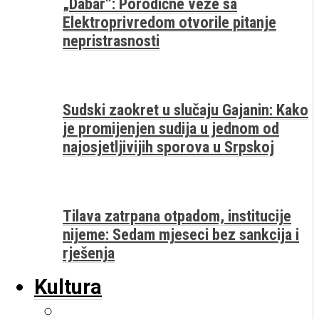
„Dabar“: Porodične veze sa
Elektroprivredom otvorile pitanje
nepristrasnosti
Sudski zaokret u slučaju Gajanin: Kako
je promijenjen sudija u jednom od
najosjetljivijih sporova u Srpskoj
Tilava zatrpana otpadom, institucije
nijeme: Sedam mjeseci bez sankcija i
rješenja
Kultura