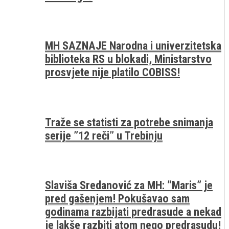
MH SAZNAJE Narodna i univerzitetska
biblioteka RS u blokadi, Ministarstvo
prosvjete nije platilo COBISS!
Traže se statisti za potrebe snimanja
serije ”12 reči” u Trebinju
Slaviša Sredanović za MH: ”Maris” je
pred gašenjem! Pokušavao sam
godinama razbijati predrasude a nekad
je lakše razbiti atom nego predrasudu!