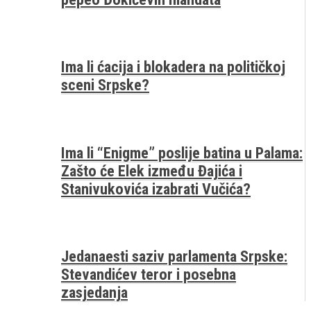
Ima li ćacija i blokadera na političkoj
sceni Srpske?
Ima li “Enigme” poslije batina u Palama:
Zašto će Elek između Đajića i
Stanivukovića izabrati Vučića?
Jedanaesti saziv parlamenta Srpske:
Stevandićev teror i posebna
zasjedanja