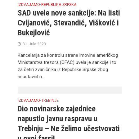
IZDVAJAMO
REPUBLIKA SRPSKA
•
SAD uvele nove sankcije: Na listi
Cvijanović, Stevandić, Višković i
Bukejlović
31. Jula 2023.
Kancelarija za kontrolu strane imovine američkog
Ministarstva trezora (OFAC) uvela je sankcije i to
za četiri zvaničnika iz Republike Srpske zbog
neustavnih i...
IZDVAJAMO
TREBINJE
•
Dio novinarske zajednice
napustio javnu raspravu u
Trebinju – Ne želimo učestvovati
u ovoj farsi!