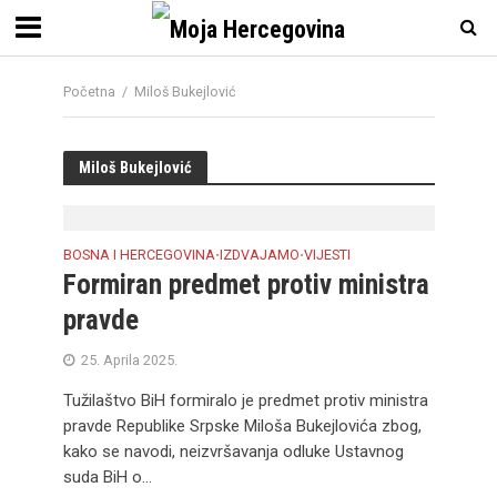
Početna
/
Miloš Bukejlović
Miloš Bukejlović
BOSNA I HERCEGOVINA
IZDVAJAMO
VIJESTI
•
•
Formiran predmet protiv ministra
pravde
25. Aprila 2025.
Tužilaštvo BiH formiralo je predmet protiv ministra
pravde Republike Srpske Miloša Bukejlovića zbog,
kako se navodi, neizvršavanja odluke Ustavnog
suda BiH o...