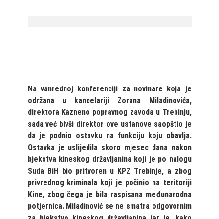
Na vanrednoj konferenciji za novinare koja je
održana u kancelariji Zorana Miladinovića,
direktora Kazneno popravnog zavoda u Trebinju,
sada već bivši direktor ove ustanove saopštio je
da je podnio ostavku na funkciju koju obavlja.
Ostavka je uslijedila skoro mjesec dana nakon
bjekstva kineskog državljanina koji je po nalogu
Suda BiH bio pritvoren u KPZ Trebinje, a zbog
privrednog kriminala koji je počinio na teritoriji
Kine, zbog čega je bila raspisana međunarodna
potjernica. Miladinović se ne smatra odgovornim
za bjekstvo kineskog državljanina jer je, kako