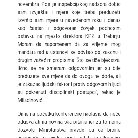
novembra. Poslije inspekcijskog nadzora dobio
sam izvještaj i mjere koje treba preduzeti.
Izvršio sam mjere u navedenom roku i danas
kao častan i odgovoran čovjek podnosim
ostavku na mjesto direktora KPZ u Trebinju.
Moram da napomenem da za vrijeme mog
mandata rad u ustanovi se odvijao po zakonu i
drugim važećim propisima. Što se tiče bjekstva,
lično se ne smatram odgovornim jer su bile
preduzete sve mjere da do ovoga ne dođe, ali
je zakazao ljudski faktor i protiv odgovornih ljudi
su pokrenuti disciplinski postupci’’, rekao je
Miladinović.
On je na početku konferencije naglasio da neće
odgovarati na novinarska pitanja jer za to nema
dozvolu Ministarstva pravde pa će brojne
nejasnoće u cijeloj priči ostati neotkrivene.