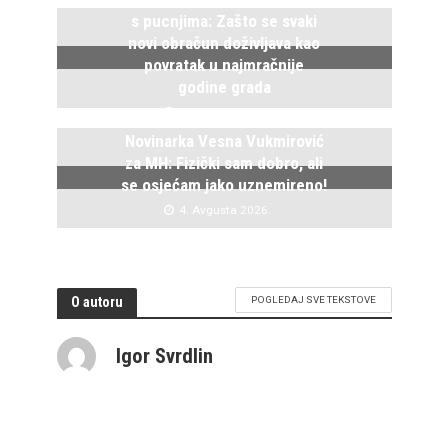
s pucnjima: Zašto se svaki
novi obračun doživljava kao
povratak u najmračnije
godine grada
5. Avgusta 2026.
Novinarka Vesna Vukmirović
za MH: Fizički sam dobro, ali
se osjećam jako uznemireno!
4. Avgusta 2026.
O autoru
POGLEDAJ SVE TEKSTOVE
Igor Svrdlin