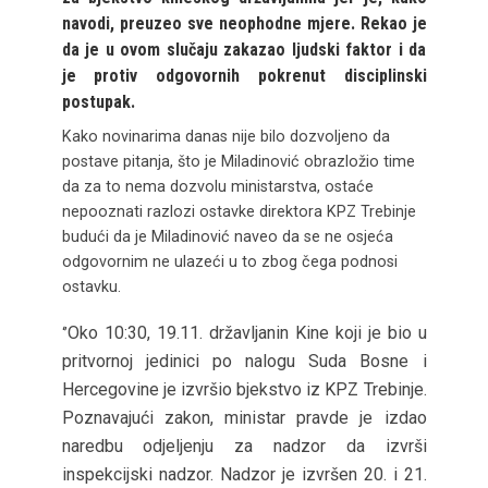
navodi, preuzeo sve neophodne mjere. Rekao je
da je u ovom slučaju zakazao ljudski faktor i da
je protiv odgovornih pokrenut disciplinski
postupak.
Kako novinarima danas nije bilo dozvoljeno da
postave pitanja, što je Miladinović obrazložio time
da za to nema dozvolu ministarstva, ostaće
nepooznati razlozi ostavke direktora KPZ Trebinje
budući da je Miladinović naveo da se ne osjeća
odgovornim ne ulazeći u to zbog čega podnosi
ostavku.
Oko 10:30, 19.11. državljanin Kine koji je bio u
‘’
pritvornoj jedinici po nalogu Suda Bosne i
Hercegovine je izvršio bjekstvo iz KPZ Trebinje.
Poznavajući zakon, ministar pravde je izdao
naredbu odjeljenju za nadzor da izvrši
inspekcijski nadzor. Nadzor je izvršen 20. i 21.