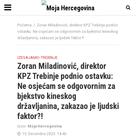
Početna
/
Zoran Miladinović, direktor KPZ Trebinje podnio
ostavku: Ne osjećam se odgovornim za bjekstvo kineskog
državljanina, zakazao je ljudski faktor?!
IZDVAJAMO
•
TREBINJE
Zoran Miladinović, direktor
KPZ Trebinje podnio ostavku:
Ne osjećam se odgovornim za
bjekstvo kineskog
državljanina, zakazao je ljudski
faktor?!
Izvor:
Moja Hercegovina
15. Decembra 2023. 14:40