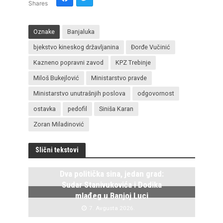
Shares
Oznake
Banjaluka
bjekstvo kineskog državljanina
Đorđe Vučinić
Kazneno popravni zavod
KPZ Trebinje
Miloš Bukejlović
Ministarstvo pravde
Ministarstvo unutrašnjih poslova
odgovornost
ostavka
pedofil
Siniša Karan
Zoran Miladinović
Slični tekstovi
Dva politička sina, jedan grad:
Sudar Stanivukovića i Dodika
mlađeg u Banjoj Luci
7. Avgusta 2026.
Istočno Sarajevo ponovo živi