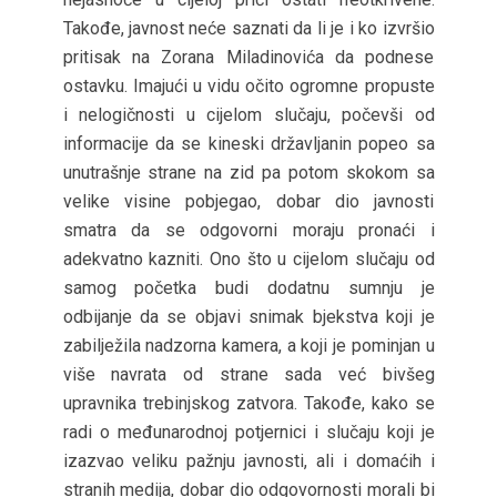
Takođe, javnost neće saznati da li je i ko izvršio
pritisak na Zorana Miladinovića da podnese
ostavku. Imajući u vidu očito ogromne propuste
i nelogičnosti u cijelom slučaju, počevši od
informacije da se kineski državljanin popeo sa
unutrašnje strane na zid pa potom skokom sa
velike visine pobjegao, dobar dio javnosti
smatra da se odgovorni moraju pronaći i
adekvatno kazniti. Ono što u cijelom slučaju od
samog početka budi dodatnu sumnju je
odbijanje da se objavi snimak bjekstva koji je
zabilježila nadzorna kamera, a koji je pominjan u
više navrata od strane sada već bivšeg
upravnika trebinjskog zatvora. Takođe, kako se
radi o međunarodnoj potjernici i slučaju koji je
izazvao veliku pažnju javnosti, ali i domaćih i
stranih medija, dobar dio odgovornosti morali bi