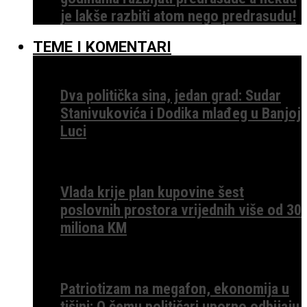
je lakše razbiti atom nego predrasudu!
TEME I KOMENTARI
Dva politička sina, jedan grad: Sudar
Stanivukovića i Dodika mlađeg u Banjoj
Luci
Vlada krije plan kupovine šest
poslovnih prostora vrijednih više od 30
miliona KM
Patriotizam na megafon, ekonomija u
tišini: O čemu političari uporno odbijaju