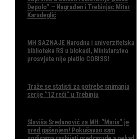
Depolo“ – Nagrađen i Trebinjac Mitar
Karadeglić
MH SAZNAJE Narodna i univerzitetska
biblioteka RS u blokadi, Ministarstvo
prosvjete nije platilo COBISS!
Traže se statisti za potrebe snimanja
serije ”12 reči” u Trebinju
Slaviša Sredanović za MH: ”Maris” je
pred gašenjem! Pokušavao sam
godinama razbijati predrasude a nekad