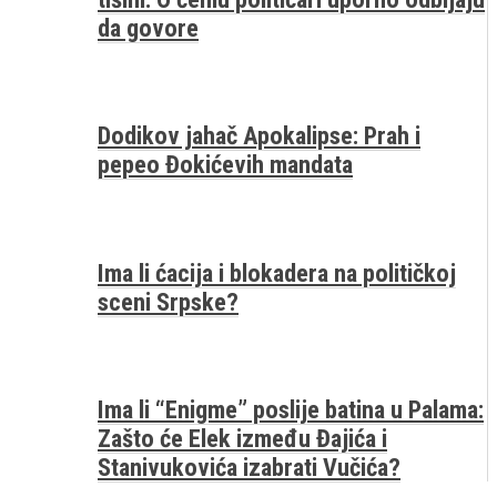
da govore
Dodikov jahač Apokalipse: Prah i
pepeo Đokićevih mandata
Ima li ćacija i blokadera na političkoj
sceni Srpske?
Ima li “Enigme” poslije batina u Palama:
Zašto će Elek između Đajića i
Stanivukovića izabrati Vučića?