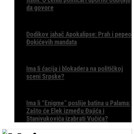
da govore
Dodikov jahač Apokalipse: Prah i pepeo
Đokićevih mandata
Ima li ćacija i blokadera na političkoj
sceni Srpske?
Ima li “Enigme” poslije batina u Palama:
Zašto će Elek između Đajića i
Stanivukovića izabrati Vučića?