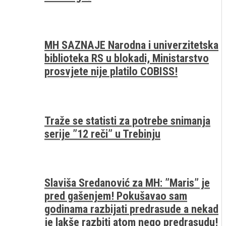
MH SAZNAJE Narodna i univerzitetska
biblioteka RS u blokadi, Ministarstvo
prosvjete nije platilo COBISS!
Traže se statisti za potrebe snimanja
serije ”12 reči” u Trebinju
Slaviša Sredanović za MH: ”Maris” je
pred gašenjem! Pokušavao sam
godinama razbijati predrasude a nekad
je lakše razbiti atom nego predrasudu!