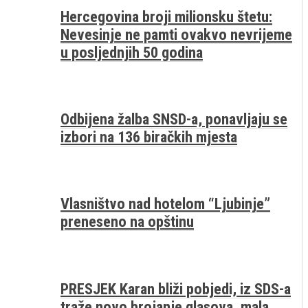
Hercegovina broji milionsku štetu:
Nevesinje ne pamti ovakvo nevrijeme
u posljednjih 50 godina
Odbijena žalba SNSD-a, ponavljaju se
izbori na 136 biračkih mjesta
Vlasništvo nad hotelom “Ljubinje”
preneseno na opštinu
PRESJEK Karan bliži pobjedi, iz SDS-a
traže novo brojanje glasova, mala