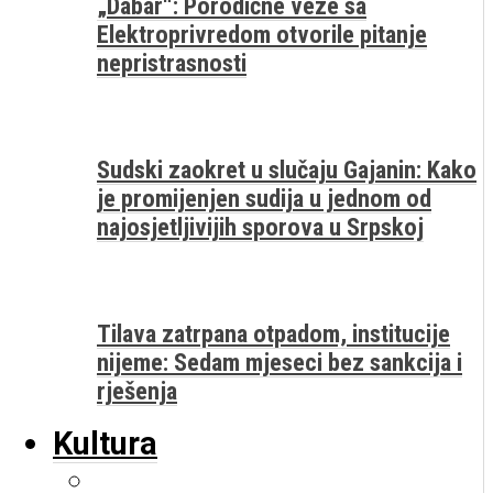
„Dabar“: Porodične veze sa
Elektroprivredom otvorile pitanje
nepristrasnosti
Sudski zaokret u slučaju Gajanin: Kako
je promijenjen sudija u jednom od
najosjetljivijih sporova u Srpskoj
Tilava zatrpana otpadom, institucije
nijeme: Sedam mjeseci bez sankcija i
rješenja
Kultura