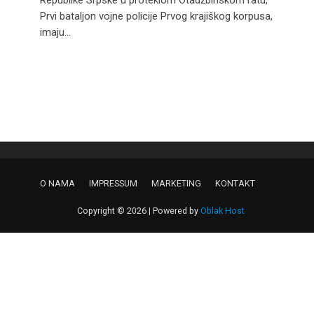
Republike Srpske u proteklom Otadžbinskom ratu,
Prvi bataljon vojne policije Prvog krajiškog korpusa,
imaju...
O NAMA
IMPRESSUM
MARKETING
KONTAKT
Copyright © 2026 | Powered by
Oblak Host