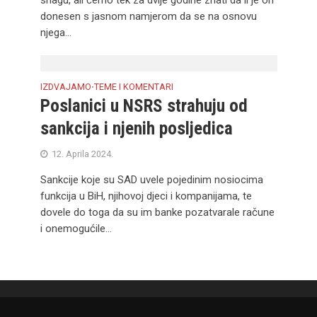
snagu, ali ćemo tek za dvije godine znati da li je on
donesen s jasnom namjerom da se na osnovu
njega...
IZDVAJAMO
TEME I KOMENTARI
•
Poslanici u NSRS strahuju od
sankcija i njenih posljedica
12. Aprila 2024.
Sankcije koje su SAD uvele pojedinim nosiocima
funkcija u BiH, njihovoj djeci i kompanijama, te
dovele do toga da su im banke pozatvarale račune
i onemogućile...