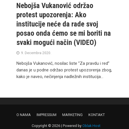
Nebojša Vukanović održao
protest upozorenja: Ako
institucije neće da rade svoj
posao onda ćemo se mi boriti na
svaki mogući način (VIDEO)
9. Decembra 2020.
Nebojša Vukanović, nosilac liste ”Za pravdu i red”
danas je u podne održao protest upozorenja zbog,
kako je naveo, nečinjenja nadležnih institucija...
O NAMA
IMPRESSUM
MARKETING
KONTAKT
Copyright © 2026 | Powered by
Oblak Host