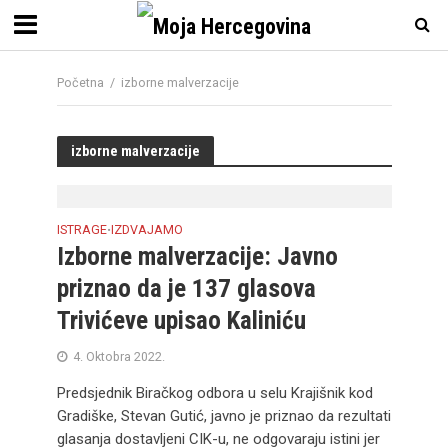
Početna
/
izborne malverzacije
izborne malverzacije
ISTRAGE
IZDVAJAMO
•
Izborne malverzacije: Javno
priznao da je 137 glasova
Trivićeve upisao Kaliniću
4. Oktobra 2022.
Predsjednik Biračkog odbora u selu Krajišnik kod
Gradiške, Stevan Gutić, javno je priznao da rezultati
glasanja dostavljeni CIK-u, ne odgovaraju istini jer