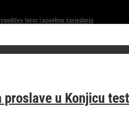
evandićev teror i posebna zasjedanja
a proslave u Konjicu test