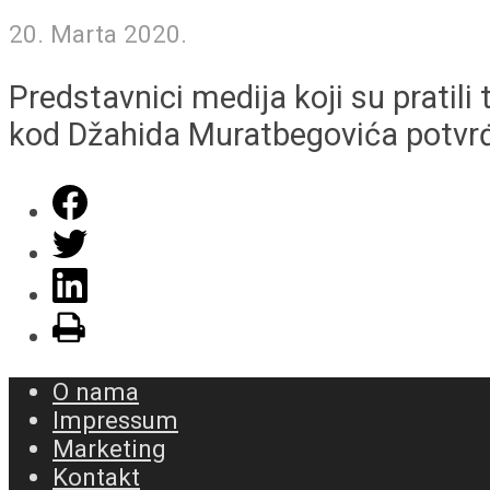
20. Marta 2020.
Predstavnici medija koji su pratili
kod Džahida Muratbegovića potvrđe
O nama
Impressum
Marketing
Kontakt