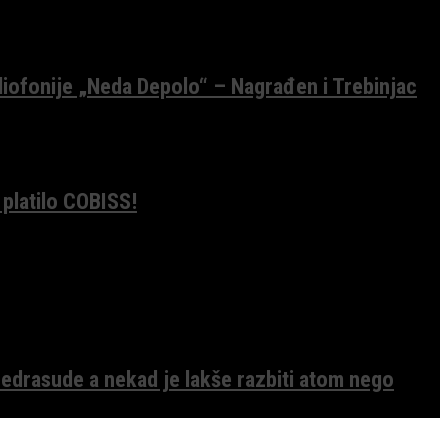
diofonije „Neda Depolo“ – Nagrađen i Trebinjac
 platilo COBISS!
edrasude a nekad je lakše razbiti atom nego