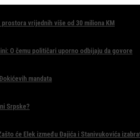
 prostora vrijednih više od 30 miliona KM
ini: O čemu političari uporno odbijaju da govore
 Đokićevih mandata
ceni Srpske?
 Zašto će Elek između Đajića i Stanivukovića izabra