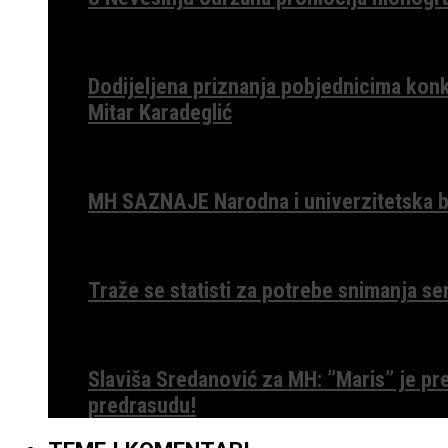
Dodijeljena priznanja pobjednicima konk
Mitar Karadeglić
MH SAZNAJE Narodna i univerzitetska bib
Traže se statisti za potrebe snimanja ser
Slaviša Sredanović za MH: ”Maris” je p
predrasudu!