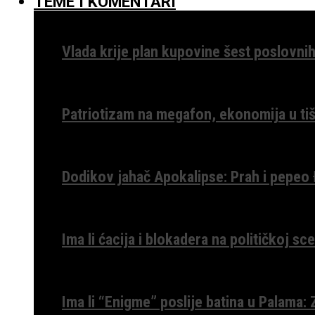
TEME I KOMENTARI
Vlada krije plan kupovine šest poslovnih
Patriotizam na megafon, ekonomija u tiš
Dodikov jahač Apokalipse: Prah i pepeo
Ima li ćacija i blokadera na političkoj s
Ima li “Enigme” poslije batina u Palama: