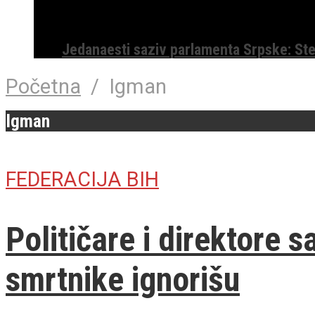
Jedanaesti saziv parlamenta Srpske: St
Početna
/
Igman
Igman
FEDERACIJA BIH
Političare i direktore s
smrtnike ignorišu