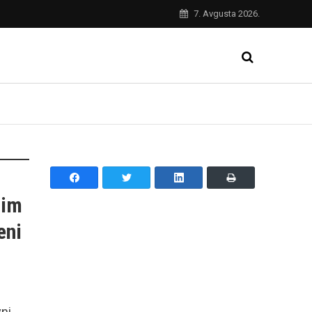
7. Avgusta 2026.
nim
eni
vni