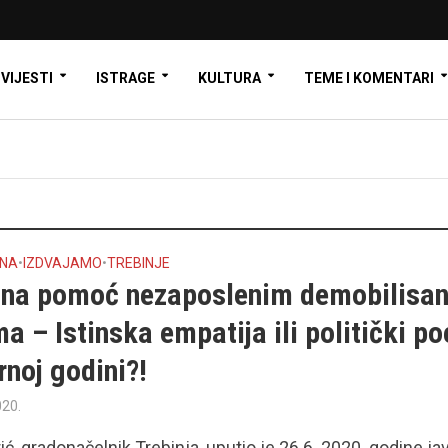
VIJESTI
ISTRAGE
KULTURA
TEME I KOMENTARI
INA
•
IZDVAJAMO
•
TREBINJE
na pomoć nezaposlenim demobilisa
a – Istinska empatija ili politički po
rnoj godini?!
020.
ić, gradonačelnik Trebinja, uputio je 26.6. 2020. godine ja