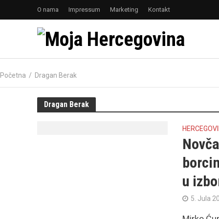
O nama
Impressum
Marketing
Kontakt
Početna
/
Dragan Berak
Dragan Berak
HERCEGOV
Novča
borcim
u izbo
5. Jula 2
Mirko Ćur