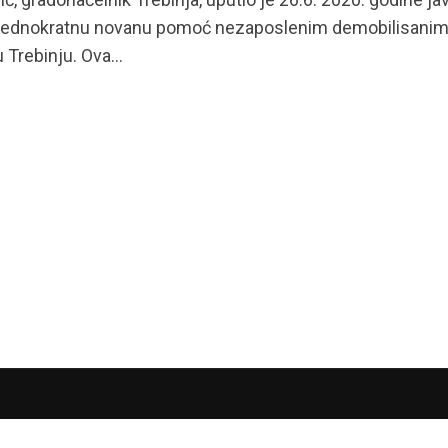
 jednokratnu novanu pomoć nezaposlenim demobilisani
 Trebinju. Ova...