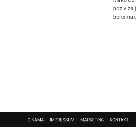
poziv za
borcima u
O NAMA
IMPRESSUM
MARKETING
KONTAKT