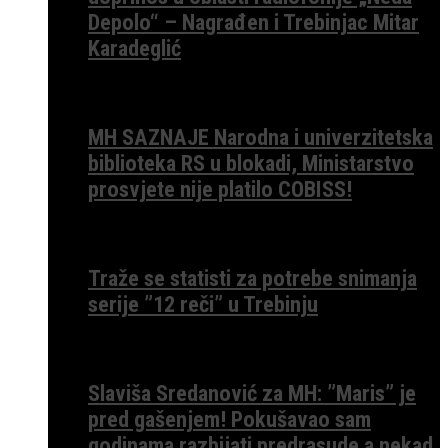
Depolo“ – Nagrađen i Trebinjac Mitar
Karadeglić
MH SAZNAJE Narodna i univerzitetska
biblioteka RS u blokadi, Ministarstvo
prosvjete nije platilo COBISS!
Traže se statisti za potrebe snimanja
serije ”12 reči” u Trebinju
Slaviša Sredanović za MH: ”Maris” je
pred gašenjem! Pokušavao sam
godinama razbijati predrasude a nekad