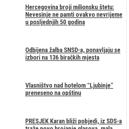
Hercegovina broji milionsku štetu:
Nevesinje ne pamti ovakvo nevrijeme
u posljednjih 50 godina
Odbijena žalba SNSD-a, ponavljaju se
izbori na 136 biračkih mjesta
Vlasništvo nad hotelom “Ljubinje”
preneseno na opštinu
PRESJEK Karan bliži pobjedi, iz SDS-a
traže novo brojanje glasova, mala