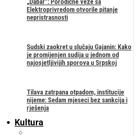
„Dabar“: Porodične veze sa
Elektroprivredom otvorile pitanje
nepristrasnosti
Sudski zaokret u slučaju Gajanin: Kako
je promijenjen sudija u jednom od
najosjetljivijih sporova u Srpskoj
Tilava zatrpana otpadom, institucije
nijeme: Sedam mjeseci bez sankcija i
rješenja
Kultura