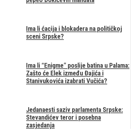
Ima li ćacija i blokadera na političkoj
sceni Srpske?
Ima li “Enigme” poslije batina u Palama:
Zašto će Elek između Đajića i
Stanivukovića izabrati Vučića?
Jedanaesti saziv parlamenta Srpske:
Stevandićev teror i posebna
zasjedanja