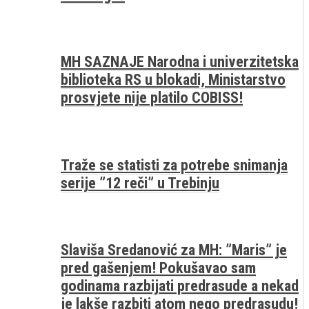
MH SAZNAJE Narodna i univerzitetska
biblioteka RS u blokadi, Ministarstvo
prosvjete nije platilo COBISS!
Traže se statisti za potrebe snimanja
serije ”12 reči” u Trebinju
Slaviša Sredanović za MH: ”Maris” je
pred gašenjem! Pokušavao sam
godinama razbijati predrasude a nekad
je lakše razbiti atom nego predrasudu!