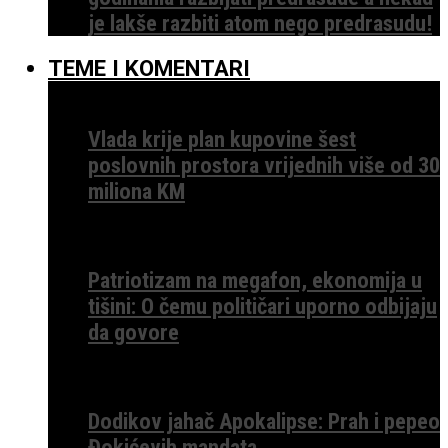
je lakše razbiti atom nego predrasudu!
TEME I KOMENTARI
Vlada krije plan kupovine šest
poslovnih prostora vrijednih više od 30
miliona KM
Patriotizam na megafon, ekonomija u
tišini: O čemu političari uporno odbijaju
da govore
Dodikov jahač Apokalipse: Prah i pepeo
Đokićevih mandata