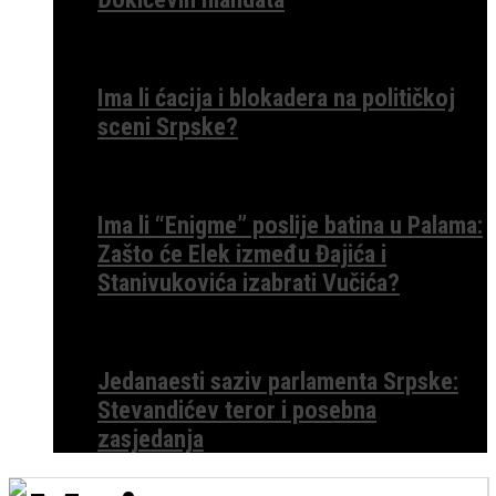
Ima li ćacija i blokadera na političkoj
sceni Srpske?
Ima li “Enigme” poslije batina u Palama:
Zašto će Elek između Đajića i
Stanivukovića izabrati Vučića?
Jedanaesti saziv parlamenta Srpske:
Stevandićev teror i posebna
zasjedanja