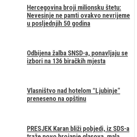
Hercegovina broji milionsku štetu:
Nevesinje ne pamti ovakvo nevrijeme
u posljednjih 50 godina
Odbijena žalba SNSD-a, ponavljaju se
izbori na 136 biračkih mjesta
Vlasništvo nad hotelom “Ljubinje”
preneseno na opštinu
PRESJEK Karan bliži pobjedi, iz SDS-a
traže novo brojanje glasova, mala