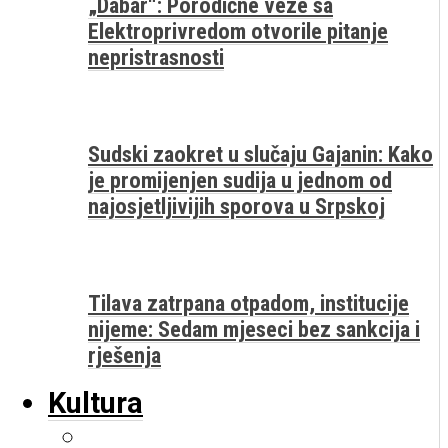
„Dabar“: Porodične veze sa
Elektroprivredom otvorile pitanje
nepristrasnosti
Sudski zaokret u slučaju Gajanin: Kako
je promijenjen sudija u jednom od
najosjetljivijih sporova u Srpskoj
Tilava zatrpana otpadom, institucije
nijeme: Sedam mjeseci bez sankcija i
rješenja
Kultura