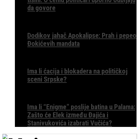
da govore
Dodikov jahač Apokalipse: Prah i pepeo
Đokićevih mandata
Ima li ćacija i blokadera na političkoj
sceni Srpske?
Ima li “Enigme” poslije batina u Palama:
Zašto će Elek između Đajića i
Stanivukovića izabrati Vučića?