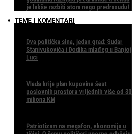
je lakše razbiti atom nego predrasudu!
TEME I KOMENTARI
Dva politička sina, jedan grad: Sudar
Stanivukovića i Dodika mlađeg u Banjoj
Luci
Vlada krije plan kupovine šest
poslovnih prostora vrijednih više od 30
miliona KM
Patriotizam na megafon, ekonomija u
tišini: O čemu političari uporno odbijaju