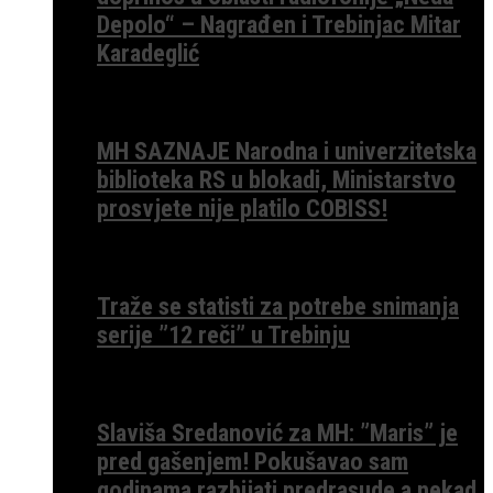
Depolo“ – Nagrađen i Trebinjac Mitar
Karadeglić
MH SAZNAJE Narodna i univerzitetska
biblioteka RS u blokadi, Ministarstvo
prosvjete nije platilo COBISS!
Traže se statisti za potrebe snimanja
serije ”12 reči” u Trebinju
Slaviša Sredanović za MH: ”Maris” je
pred gašenjem! Pokušavao sam
godinama razbijati predrasude a nekad