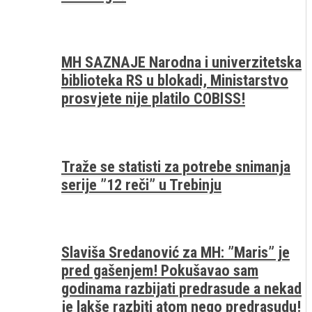
MH SAZNAJE Narodna i univerzitetska
biblioteka RS u blokadi, Ministarstvo
prosvjete nije platilo COBISS!
Traže se statisti za potrebe snimanja
serije ”12 reči” u Trebinju
Slaviša Sredanović za MH: ”Maris” je
pred gašenjem! Pokušavao sam
godinama razbijati predrasude a nekad
je lakše razbiti atom nego predrasudu!