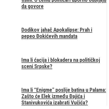
da govore
Dodikov jahač Apokalipse: Prah i
pepeo Đokićevih mandata
Ima li ćacija i blokadera na političkoj
sceni Srpske?
Ima li “Enigme” poslije batina u Palama:
Zašto će Elek između Đajića i
Stanivukovića izabrati Vučića?