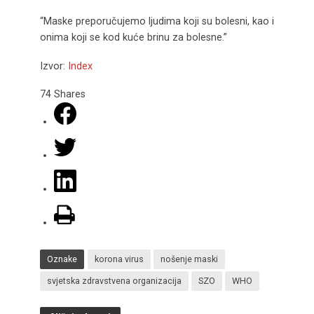
“Maske preporučujemo ljudima koji su bolesni, kao i
onima koji se kod kuće brinu za bolesne.”
Izvor:
Index
74
Shares
Oznake
korona virus
nošenje maski
svjetska zdravstvena organizacija
SZO
WHO