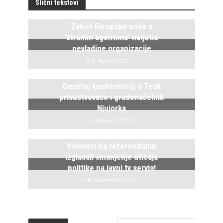
Slični tekstovi
Zakon Evropske unije o
‘stranim agentima’ naljutio
nevladine organizacije
6. Aprila 2023.
Desetoj konferenciji o Tesli
prisustvovaće i gradonačelnik
Njujorka
8. Januara 2023.
Slovenci na referendumu
izglasali smanjenje uticaja
politike na javni tv servis!
28. Novembra 2022.