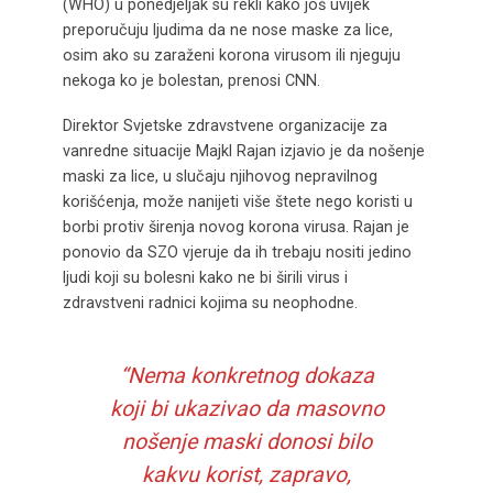
(WHO) u ponedjeljak su rekli kako još uvijek
preporučuju ljudima da ne nose maske za lice,
osim ako su zaraženi korona virusom ili njeguju
nekoga ko je bolestan, prenosi CNN.
Direktor Svjetske zdravstvene organizacije za
vanredne situacije Majkl Rajan izjavio je da nošenje
maski za lice, u slučaju njihovog nepravilnog
korišćenja, može nanijeti više štete nego koristi u
borbi protiv širenja novog korona virusa. Rajan je
ponovio da SZO vjeruje da ih trebaju nositi jedino
ljudi koji su bolesni kako ne bi širili virus i
zdravstveni radnici kojima su neophodne.
“Nema konkretnog dokaza
koji bi ukazivao da masovno
nošenje maski donosi bilo
kakvu korist, zapravo,