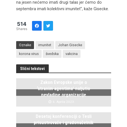
na jesen nećemo imati drugi talas jer ćemo do
septembra imati kolektivni imunitet”, kaže Gisecke.
514
Shares
Oznake
imunitet
Johan Gisecke
korona virus
švedska
vakcina
Slični tekstovi
Zakon Evropske unije o
‘stranim agentima’ naljutio
nevladine organizacije
6. Aprila 2023.
Desetoj konferenciji o Tesli
prisustvovaće i gradonačelnik