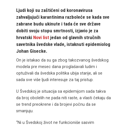
Ljudi koji su zaštićeni od koronavirusa
zahvaljujući karantinima razboleće se kada sve
zabrane budu ukinute i tada će sve države
dobiti svoju stopu smrtnosti, izjavio je za
hrvatski
Novi list
jedan od glavnih stručnih
savetnika švedske vlade, istaknuti epidemiolog
Johan Gisecke.
On je istakao da su ga zbog takozvanog švedskog
modela pre mesec dana proglašavali ludim i
optuživali da švedska politika ubija starije, ali se
sada sve više ljudi interesuje za taj pristup.
U Švedskoj je situacija sa epidemijom sada takva
da broj obolelih ne pada niti raste, a vlasti čekaju da
se trend preokrene i da brojevi počnu da se
smanjuju.
“Ni u Švedskoj život ne funkcioniše sasvim