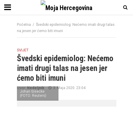
Početna
/
Švedski epidemiolog: Nećemo imati drugi talas
na jesen jer ćemo biti imuni
SVIJET
Švedski epidemiolog: Nećemo
imati drugi talas na jesen jer
ćemo biti imuni
Izvor:
Nedeljnik
3. Maja 2020. 23:04
Johan Gisecke
(FOTO: Reuters)