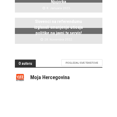
Njujorka
8. Januara 2023.
Slovenci na referendumu
izglasali smanjenje uticaja
politike na javni tv servis!
28. Novembra 2022.
O autoru
POGLEDAJ SVE TEKSTOVE
Moja Hercegovina