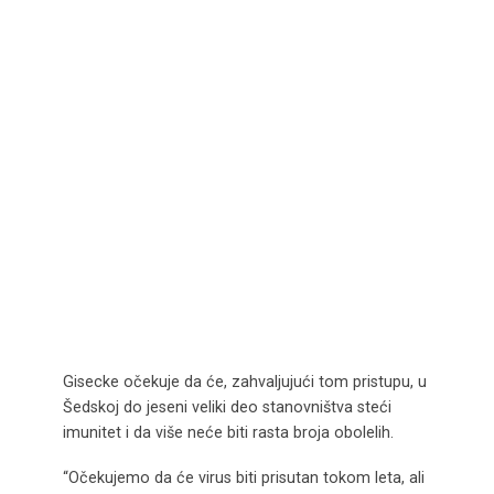
Gisecke očekuje da će, zahvaljujući tom pristupu, u
Šedskoj do jeseni veliki deo stanovništva steći
imunitet i da više neće biti rasta broja obolelih.
“Očekujemo da će virus biti prisutan tokom leta, ali