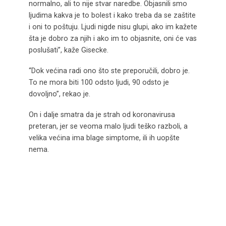
normalno, ali to nije stvar naredbe. Objasnili smo
ljudima kakva je to bolest i kako treba da se zaštite
i oni to poštuju. Ljudi nigde nisu glupi, ako im kažete
šta je dobro za njih i ako im to objasnite, oni će vas
poslušati”, kaže Gisecke.
“Dok većina radi ono što ste preporučili, dobro je.
To ne mora biti 100 odsto ljudi, 90 odsto je
dovoljno”, rekao je.
On i dalje smatra da je strah od koronavirusa
preteran, jer se veoma malo ljudi teško razboli, a
velika većina ima blage simptome, ili ih uopšte
nema.