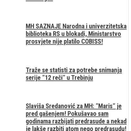
MH SAZNAJE Narodna i univerzitetska
biblioteka RS u blokadi, Ministarstvo
prosvjete nije platilo COBISS!
Traže se statisti za potrebe snimanja
serije ”12 reči” u Trebinju
Slaviša Sredanović za MH: ”Maris” je
pred gašenjem! Pokušavao sam
godinama razbijati predrasude a nekad
je lakše razbiti atom nego predrasudu!