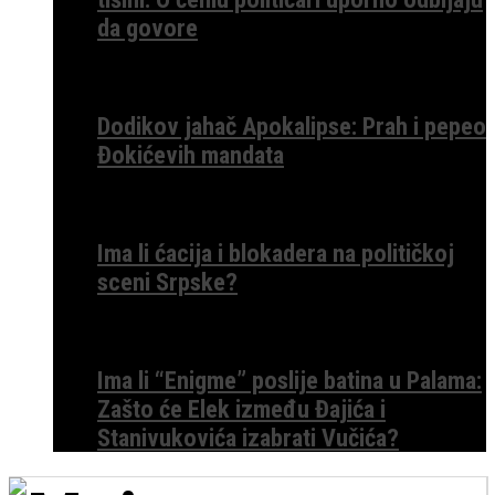
da govore
Dodikov jahač Apokalipse: Prah i pepeo
Đokićevih mandata
Ima li ćacija i blokadera na političkoj
sceni Srpske?
Ima li “Enigme” poslije batina u Palama:
Zašto će Elek između Đajića i
Stanivukovića izabrati Vučića?