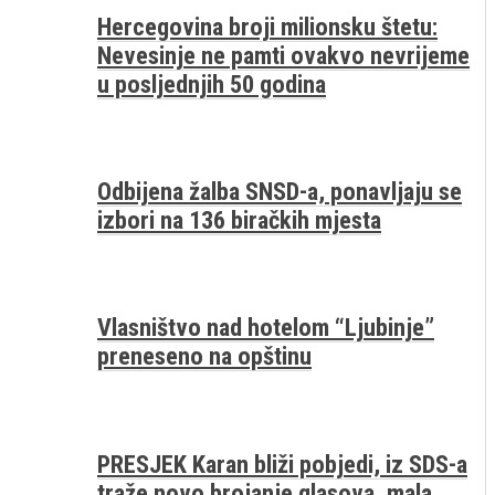
Hercegovina broji milionsku štetu:
Nevesinje ne pamti ovakvo nevrijeme
u posljednjih 50 godina
Odbijena žalba SNSD-a, ponavljaju se
izbori na 136 biračkih mjesta
Vlasništvo nad hotelom “Ljubinje”
preneseno na opštinu
PRESJEK Karan bliži pobjedi, iz SDS-a
traže novo brojanje glasova, mala