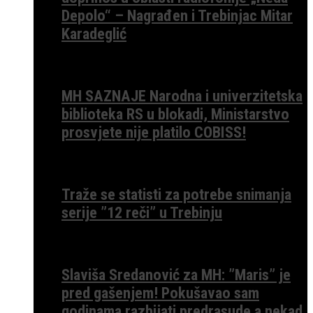
Depolo“ – Nagrađen i Trebinjac Mitar
Karadeglić
MH SAZNAJE Narodna i univerzitetska
biblioteka RS u blokadi, Ministarstvo
prosvjete nije platilo COBISS!
Traže se statisti za potrebe snimanja
serije ”12 reči” u Trebinju
Slaviša Sredanović za MH: ”Maris” je
pred gašenjem! Pokušavao sam
godinama razbijati predrasude a nekad