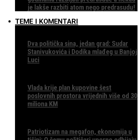
je lakše razbiti atom nego predrasudu!
TEME I KOMENTARI
Dva politička sina, jedan grad: Sudar
Stanivukovića i Dodika mlađeg u Banjoj
Luci
Vlada krije plan kupovine šest
poslovnih prostora vrijednih više od 30
miliona KM
Patriotizam na megafon, ekonomija u
tišini: O čemu političari uporno odbijaju