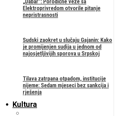
„Dabar“: Porodične veze sa
Elektroprivredom otvorile pitanje
nepristrasnosti
Sudski zaokret u slučaju Gajanin: Kako
je promijenjen sudija u jednom od
najosjetljivijih sporova u Srpskoj
Tilava zatrpana otpadom, institucije
nijeme: Sedam mjeseci bez sankcija i
rješenja
Kultura