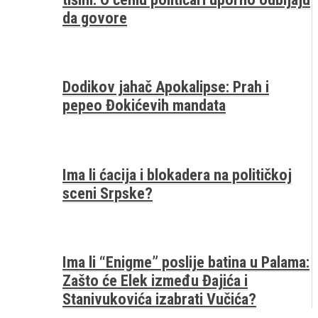
da govore
Dodikov jahač Apokalipse: Prah i
pepeo Đokićevih mandata
Ima li ćacija i blokadera na političkoj
sceni Srpske?
Ima li “Enigme” poslije batina u Palama:
Zašto će Elek između Đajića i
Stanivukovića izabrati Vučića?