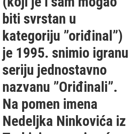
(koji je i sam mogao
biti svrstan u
kategoriju ”oriđinal”)
je 1995. snimio igranu
seriju jednostavno
nazvanu ”Oriđinali”.
Na pomen imena
Nedeljka Ninkovića iz