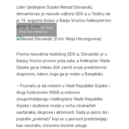
Lider Ujedinjene Srpske Nenad Stevandić,
demantovao je navode odbora SDS-a u Tesliću da
je 19. avgusta došao u Banju Vrućicu helikopterom
Vlade Srpske.
Nenad Stevandić (Foto:
Moja Hercegovina)
Prema navodima teslićkog SDS-a, Stevandić je u
Banjoj Vrućici proveo pola sata, a helikopter Vlade
Srpske ga je čekao dok završi svoje predizborne
dogovore, nakon čega ga je vratio u Banjaluku.
– Poznato je da ministri u Vladi Republike Srpske i
drugi funkcioneri SNSD-a redovno
zloupotrebljavaju i helikoptere Vlade Republike
Srpske i službena vozila u svrhu stranačkih
sastanaka, skupova i aktivnosti. Sada je jasno da i
pojedini „preletači” koji se u javnosti predstavljaju
kao neutralni, otvoreno koriste usluge