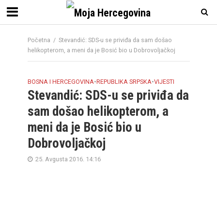
Početna
/
Stevandić: SDS-u se priviđa da sam došao
helikopterom, a meni da je Bosić bio u Dobrovoljačkoj
BOSNA I HERCEGOVINA
•
REPUBLIKA SRPSKA
•
VIJESTI
Stevandić: SDS-u se priviđa da
sam došao helikopterom, a
meni da je Bosić bio u
Dobrovoljačkoj
25. Avgusta 2016. 14:16