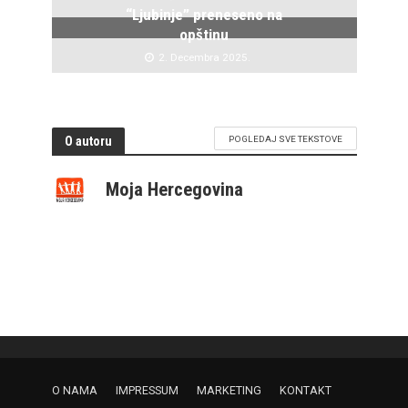
“Ljubinje” preneseno na
opštinu
2. Decembra 2025.
O autoru
POGLEDAJ SVE TEKSTOVE
Moja Hercegovina
O NAMA
IMPRESSUM
MARKETING
KONTAKT