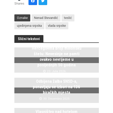
Shares
Oznake
Nenad Stevandić
teslić
ujedinjena srpska
vlada srpske
Slični tekstovi
Hercegovina broji milionsku
štetu: Nevesinje ne pamti
ovakvo nevrijeme u
posljednjih 50 godina
23. Jula 2026.
Odbijena žalba SNSD-a,
ponavljaju se izbori na 136
biračkih mjesta
30. Decembra 2025.
Vlasništvo nad hotelom