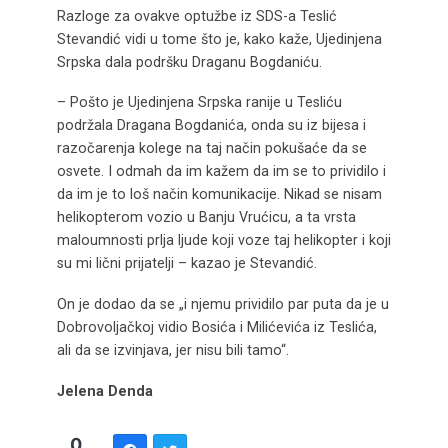
Razloge za ovakve optužbe iz SDS-a Teslić
Stevandić vidi u tome što je, kako kaže, Ujedinjena
Srpska dala podršku Draganu Bogdaniću.
– Pošto je Ujedinjena Srpska ranije u Tesliću
podržala Dragana Bogdanića, onda su iz bijesa i
razočarenja kolege na taj način pokušaće da se
osvete. I odmah da im kažem da im se to prividilo i
da im je to loš način komunikacije. Nikad se nisam
helikopterom vozio u Banju Vrućicu, a ta vrsta
maloumnosti prlja ljude koji voze taj helikopter i koji
su mi lični prijatelji – kazao je Stevandić.
On je dodao da se „i njemu prividilo par puta da je u
Dobrovoljačkoj vidio Bosića i Milićevića iz Teslića,
ali da se izvinjava, jer nisu bili tamo“.
Jelena Denda
0