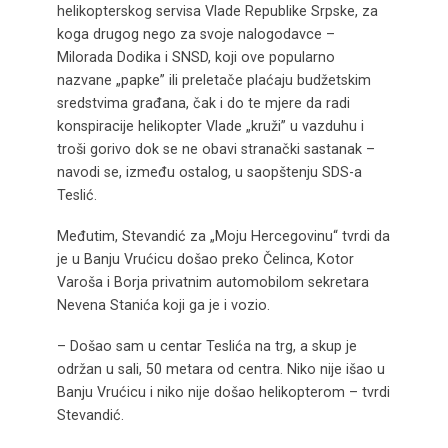
helikopterskog servisa Vlade Republike Srpske, za
koga drugog nego za svoje nalogodavce –
Milorada Dodika i SNSD, koji ove popularno
nazvane „papke” ili preletače plaćaju budžetskim
sredstvima građana, čak i do te mjere da radi
konspiracije helikopter Vlade „kruži” u vazduhu i
troši gorivo dok se ne obavi stranački sastanak –
navodi se, između ostalog, u saopštenju SDS-a
Teslić.
Međutim, Stevandić za „Moju Hercegovinu“ tvrdi da
je u Banju Vrućicu došao preko Čelinca, Kotor
Varoša i Borja privatnim automobilom sekretara
Nevena Stanića koji ga je i vozio.
– Došao sam u centar Teslića na trg, a skup je
održan u sali, 50 metara od centra. Niko nije išao u
Banju Vrućicu i niko nije došao helikopterom – tvrdi
Stevandić.