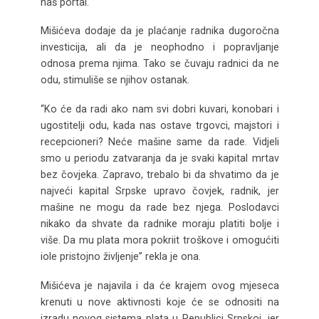
naš portal.
Mišićeva dodaje da je plaćanje radnika dugoročna
investicija, ali da je neophodno i popravljanje
odnosa prema njima. Tako se čuvaju radnici da ne
odu, stimuliše se njihov ostanak.
“Ko će da radi ako nam svi dobri kuvari, konobari i
ugostitelji odu, kada nas ostave trgovci, majstori i
recepcioneri? Neće mašine same da rade. Vidjeli
smo u periodu zatvaranja da je svaki kapital mrtav
bez čovjeka. Zapravo, trebalo bi da shvatimo da je
najveći kapital Srpske upravo čovjek, radnik, jer
mašine ne mogu da rade bez njega. Poslodavci
nikako da shvate da radnike moraju platiti bolje i
više. Da mu plata mora pokriit troškove i omogućiti
iole pristojno življenje” rekla je ona.
Mišićeva je najavila i da će krajem ovog mjeseca
krenuti u nove aktivnosti koje će se odnositi na
izradu novog sistema plata u Republici Srpskoj, jer