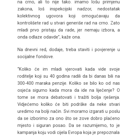
na crno, ali to nije tako. imamo lošu primjenu
zakona, loš inspekcijski nadzor, nedostatak
kolektivnog ugovora koji omogućavaju da
kontrolišete rad u stvari generiše rad na crno. Zato
mladi prvo pristaju da rade, jer nemaju izbora, a
onda odlaze odavde”, kaže ona.
Na dnevni red, dodaje, treba staviti i povjerenje u
socijalne fondove.
“Koliko će im mladi vjerovati kada vide svoje
roditelje koji su 40 godina radili da bi danas bili na
300-400 maraka penzije. Koliko se bilo ko od nas
osjeća sigurno kada mora da ide na liječenje? O
tome se mora debatovati i tražiti bolja rješenja.
Vidjećemo koliko će biti podrške da neke stvari
uredimo na bolji način. Svi moramo izgarati u poslu
da se izborimo za ono što se zove dobro plaćeno
mjesto i siguran posao. Da se razumijemo, to je
kampanja koju vodi cijela Evropa koja je prepoznala