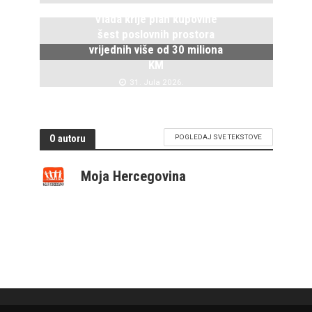
Vlada krije plan kupovine
šest poslovnih prostora
vrijednih više od 30 miliona
KM
31. Jula 2026.
O autoru
POGLEDAJ SVE TEKSTOVE
Moja Hercegovina