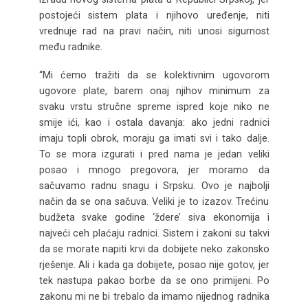
postojeći sistem plata i njihovo uređenje, niti
vrednuje rad na pravi način, niti unosi sigurnost
među radnike.
“Mi ćemo tražiti da se kolektivnim ugovorom
ugovore plate, barem onaj njihov minimum za
svaku vrstu stručne spreme ispred koje niko ne
smije ići, kao i ostala davanja: ako jedni radnici
imaju topli obrok, moraju ga imati svi i tako dalje.
To se mora izgurati i pred nama je jedan veliki
posao i mnogo pregovora, jer moramo da
sačuvamo radnu snagu i Srpsku. Ovo je najbolji
način da se ona sačuva. Veliki je to izazov. Trećinu
budžeta svake godine ‘ždere’ siva ekonomija i
najveći ceh plaćaju radnici. Sistem i zakoni su takvi
da se morate napiti krvi da dobijete neko zakonsko
rješenje. Ali i kada ga dobijete, posao nije gotov, jer
tek nastupa pakao borbe da se ono primijeni. Po
zakonu mi ne bi trebalo da imamo nijednog radnika