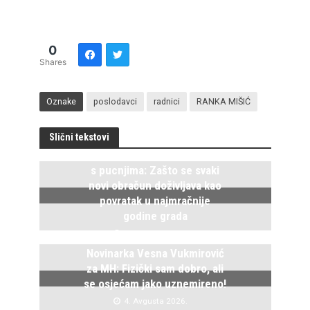
0
Shares
Oznake
poslodavci
radnici
RANKA MIŠIĆ
Slični tekstovi
Istočno Sarajevo ponovo živi
s pucnjima: Zašto se svaki
novi obračun doživljava kao
povratak u najmračnije
godine grada
5. Avgusta 2026.
Novinarka Vesna Vukmirović
za MH: Fizički sam dobro, ali
se osjećam jako uznemireno!
4. Avgusta 2026.