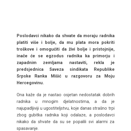
Poslodavci nikako da shvate da moraju radnika
platiti više i bolje, da mu plata mora pokriti
troškove i omogućiti da živi bolje i pristojnije,
inače će se egzodus radnika ka primorju i
zapadnim zemljama nastaviti, rekla je
predsjednica Saveza sindikata Republike
Srpske Ranka Mišić u razgovoru za Moju
Hercegovinu.
Ona kaže da je nastao osjetan nedostatak dobrih
radnika u mnogim djelatnostima, a da je
najupadljiviji u ugostiteljstvu, koje danas strašno trpi
zbog gubitka radnika koji odalaze, a poslodavci
nikako da shvate da su se popalili svi alarmi za
spasavanje.