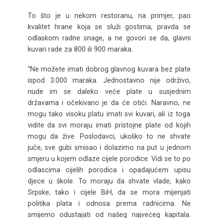
To što je u nekom restoranu, na primjer, pao
kvalitet hrane koja se služi gostima, pravda se
odlaskom radne snage, a ne govori se da, glavni
kuvari rade za 800 ili 900 maraka.
“Ne možete imati dobrog glavnog kuvara bez plate
ispod 3.000 maraka. Jednostavno nije održivo,
nude im se daleko veće plate u susjednim
državama i očekivano je da će otići. Naravno, ne
mogu tako visoku platu imati svi kuvari, ali iz toga
vidite da svi moraju imati pristojne plate od kojih
mogu da žive. Poslodavci, ukoliko to ne shvate
juče, sve gubi smisao i dolazimo na put u jednom
smjeru u kojem odlaze cijele porodice. Vidi se to po
odlascima cijelih porodica i opadajućem upisu
djece u škole. To moraju da shvate vlade, kako
Srpske, tako i cijele BiH, da se mora mijenjati
politika plata i odnosa prema radnicima. Ne
smijemo odustajati od našeg najvećeg kapitala.