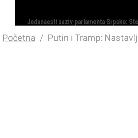
Jedanaesti saziv parlamenta Srpske: St
Početna
/
Putin i Tramp: Nastavl