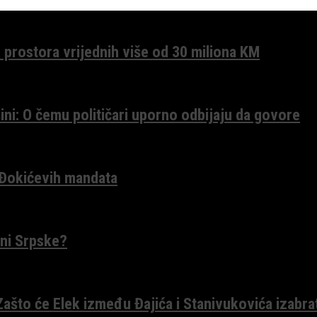
 prostora vrijednih više od 30 miliona KM
ini: O čemu političari uporno odbijaju da govore
 Đokićevih mandata
ceni Srpske?
 Zašto će Elek između Đajića i Stanivukovića izabra