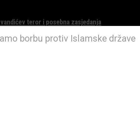
evandićev teror i posebna zasjedanja
jamo borbu protiv Islamske države