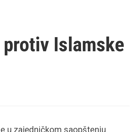
 protiv Islamske
 se u zajedničkom saopštenju