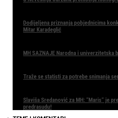
Dodijeljena priznanja pobjednicima konk
Mitar Karadeglić
MH SAZNAJE Narodna i univerzitetska bib
Traže se statisti za potrebe snimanja ser
Slaviša Sredanović za MH: ”Maris” je p
predrasudu!