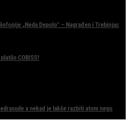
diofonije „Neda Depolo“ – Nagrađen i Trebinjac
 platilo COBISS!
edrasude a nekad je lakše razbiti atom nego