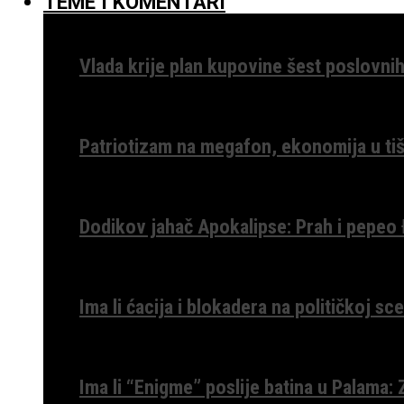
TEME I KOMENTARI
Vlada krije plan kupovine šest poslovnih
Patriotizam na megafon, ekonomija u tiš
Dodikov jahač Apokalipse: Prah i pepeo
Ima li ćacija i blokadera na političkoj s
Ima li “Enigme” poslije batina u Palama: