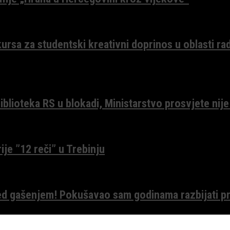
ursa za studentski kreativni doprinos u oblasti ra
lioteka RS u blokadi, Ministarstvo prosvjete nije
ije ”12 reči” u Trebinju
red gašenjem! Pokušavao sam godinama razbijati pr