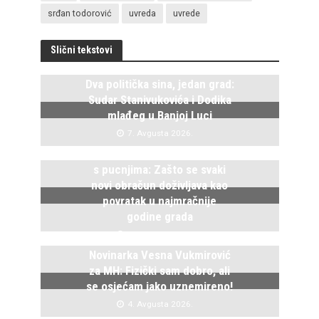
srđan todorović
uvreda
uvrede
Slični tekstovi
Dva politička sina, jedan grad:
Sudar Stanivukovića i Dodika
mlađeg u Banjoj Luci
7. Avgusta 2026.
Istočno Sarajevo ponovo živi
s pucnjima: Zašto se svaki
novi obračun doživljava kao
povratak u najmračnije
godine grada
5. Avgusta 2026.
Novinarka Vesna Vukmirović
za MH: Fizički sam dobro, ali
se osjećam jako uznemireno!
4. Avgusta 2026.