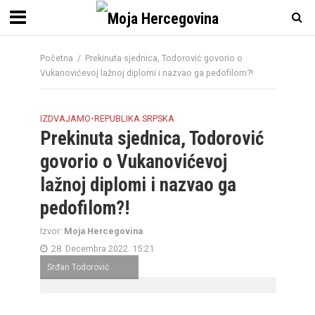
Početna
/
Prekinuta sjednica, Todorović govorio o
Vukanovićevoj lažnoj diplomi i nazvao ga pedofilom?!
IZDVAJAMO
•
REPUBLIKA SRPSKA
Prekinuta sjednica, Todorović
govorio o Vukanovićevoj
lažnoj diplomi i nazvao ga
pedofilom?!
Izvor:
Moja Hercegovina
28. Decembra 2022. 15:21
Srđan Todorović