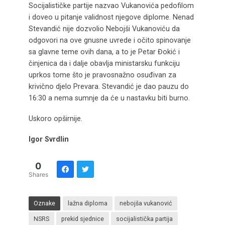
Socijalističke partije nazvao Vukanovića pedofilom
i doveo u pitanje validnost njegove diplome. Nenad
Stevandić nije dozvolio Nebojši Vukanoviću da
odgovori na ove gnusne uvrede i očito spinovanje
sa glavne teme ovih dana, a to je Petar Đokić i
činjenica da i dalje obavlja ministarsku funkciju
uprkos tome što je pravosnažno osuđivan za
krivično djelo Prevara. Stevandić je dao pauzu do
16:30 a nema sumnje da će u nastavku biti burno.
Uskoro opširnije.
Igor Svrdlin
0
Shares
Oznake
lažna diploma
nebojša vukanović
NSRS
prekid sjednice
socijalistička partija