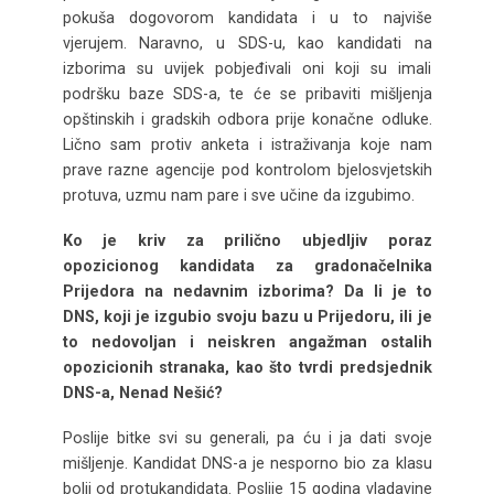
pokuša dogovorom kandidata i u to najviše
vjerujem. Naravno, u SDS-u, kao kandidati na
izborima su uvijek pobjeđivali oni koji su imali
podršku baze SDS-a, te će se pribaviti mišljenja
opštinskih i gradskih odbora prije konačne odluke.
Lično sam protiv anketa i istraživanja koje nam
prave razne agencije pod kontrolom bjelosvjetskih
protuva, uzmu nam pare i sve učine da izgubimo.
Ko je kriv za prilično ubjedljiv poraz
opozicionog kandidata za gradonačelnika
Prijedora na nedavnim izborima? Da li je to
DNS, koji je izgubio svoju bazu u Prijedoru, ili je
to nedovoljan i neiskren angažman ostalih
opozicionih stranaka, kao što tvrdi predsjednik
DNS-a, Nenad Nešić?
Poslije bitke svi su generali, pa ću i ja dati svoje
mišljenje. Kandidat DNS-a je nesporno bio za klasu
bolji od protukandidata. Poslije 15 godina vladavine