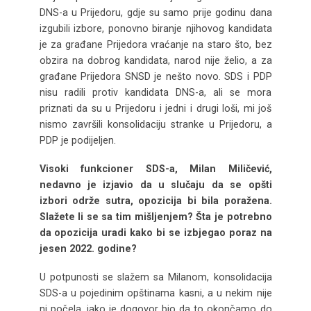
DNS-a u Prijedoru, gdje su samo prije godinu dana
izgubili izbore, ponovno biranje njihovog kandidata
je za građane Prijedora vraćanje na staro što, bez
obzira na dobrog kandidata, narod nije želio, a za
građane Prijedora SNSD je nešto novo. SDS i PDP
nisu radili protiv kandidata DNS-a, ali se mora
priznati da su u Prijedoru i jedni i drugi loši, mi još
nismo završili konsolidaciju stranke u Prijedoru, a
PDP je podijeljen.
Visoki funkcioner SDS-a, Milan Miličević,
nedavno je izjavio da u slučaju da se opšti
izbori održe sutra, opozicija bi bila poražena.
Slažete li se sa tim mišljenjem? Šta je potrebno
da opozicija uradi kako bi se izbjegao poraz na
jesen 2022. godine?
U potpunosti se slažem sa Milanom, konsolidacija
SDS-a u pojedinim opštinama kasni, a u nekim nije
ni počela, iako je dogovor bio da to okončamo do