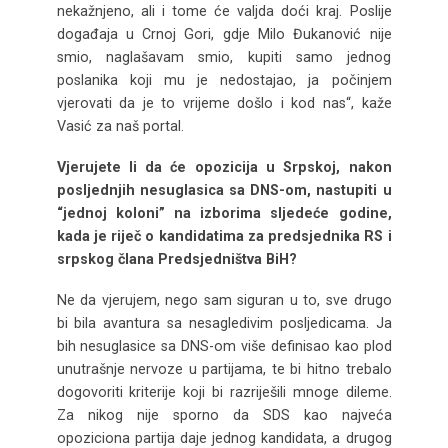
nekažnjeno, ali i tome će valjda doći kraj. Poslije
događaja u Crnoj Gori, gdje Milo Đukanović nije
smio, naglašavam smio, kupiti samo jednog
poslanika koji mu je nedostajao, ja počinjem
vjerovati da je to vrijeme došlo i kod nas“, kaže
Vasić za naš portal.
Vjerujete li da će opozicija u Srpskoj, nakon
posljednjih nesuglasica sa DNS-om, nastupiti u
“jednoj koloni” na izborima sljedeće godine,
kada je riječ o kandidatima za predsjednika RS i
srpskog člana Predsjedništva BiH?
Ne da vjerujem, nego sam siguran u to, sve drugo
bi bila avantura sa nesagledivim posljedicama. Ja
bih nesuglasice sa DNS-om više definisao kao plod
unutrašnje nervoze u partijama, te bi hitno trebalo
dogovoriti kriterije koji bi razriješili mnoge dileme.
Za nikog nije sporno da SDS kao najveća
opoziciona partija daje jednog kandidata, a drugog