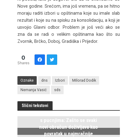
Nove godine. Srećom, ima još vremena, pa se hitno
moraju raditi izbori u opštinama koje su imale slab
rezultat i koje su na spisku za konsolidaciju, a koji je
usvojio Glavni odbor. Problem je još veći ako se
zna da se radi o velikim opštinama kao što su
Zvornik, Brčko, Doboj, Gradiška i Prijedor.
0
Shares
Oznake
dns
Izbori
Milorad Dodik
Nemanja Vasić
sds
Slični tekstovi
Istočno Sarajevo ponovo živi
s pucnjima: Zašto se svaki
novi obračun doživljava kao
povratak u najmračnije