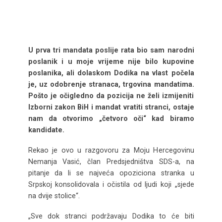
U prva tri mandata poslije rata bio sam narodni
poslanik i u moje vrijeme nije bilo kupovine
poslanika, ali dolaskom Dodika na vlast počela
je, uz odobrenje stranaca, trgovina mandatima.
Pošto je očigledno da pozicija ne želi izmijeniti
Izborni zakon BiH i mandat vratiti stranci, ostaje
nam da otvorimo „četvoro oči“ kad biramo
kandidate.
Rekao je ovo u razgovoru za Moju Hercegovinu
Nemanja Vasić, član Predsjedništva SDS-a, na
pitanje da li se najveća opoziciona stranka u
Srpskoj konsolidovala i očistila od ljudi koji „sjede
na dvije stolice“.
„Sve dok stranci podržavaju Dodika to će biti