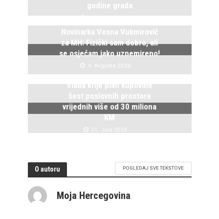
godine grada
5. Avgusta 2026.
Novinarka Vesna Vukmirović
za MH: Fizički sam dobro, ali
se osjećam jako uznemireno!
4. Avgusta 2026.
Vlada krije plan kupovine
šest poslovnih prostora
vrijednih više od 30 miliona
KM
31. Jula 2026.
O autoru
POGLEDAJ SVE TEKSTOVE
Moja Hercegovina