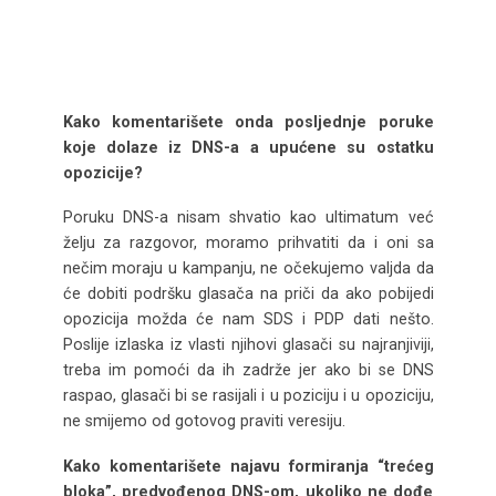
Kako komentarišete onda posljednje poruke
koje dolaze iz DNS-a a upućene su ostatku
opozicije?
Poruku DNS-a nisam shvatio kao ultimatum već
želju za razgovor, moramo prihvatiti da i oni sa
nečim moraju u kampanju, ne očekujemo valjda da
će dobiti podršku glasača na priči da ako pobijedi
opozicija možda će nam SDS i PDP dati nešto.
Poslije izlaska iz vlasti njihovi glasači su najranjiviji,
treba im pomoći da ih zadrže jer ako bi se DNS
raspao, glasači bi se rasijali i u poziciju i u opoziciju,
ne smijemo od gotovog praviti veresiju.
Kako komentarišete najavu formiranja “trećeg
bloka”, predvođenog DNS-om, ukoliko ne dođe