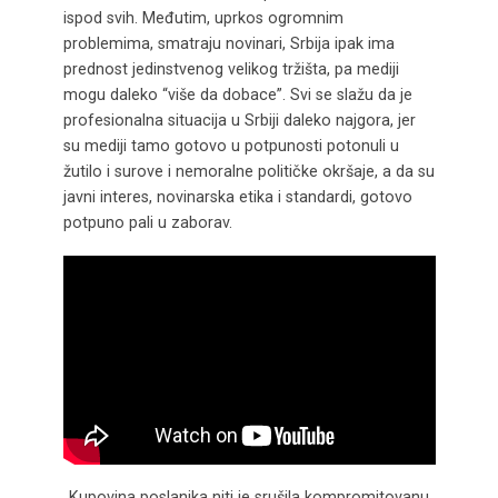
ispod svih. Međutim, uprkos ogromnim
problemima, smatraju novinari, Srbija ipak ima
prednost jedinstvenog velikog tržišta, pa mediji
mogu daleko “više da dobace”. Svi se slažu da je
profesionalna situacija u Srbiji daleko najgora, jer
su mediji tamo gotovo u potpunosti potonuli u
žutilo i surove i nemoralne političke okršaje, a da su
javni interes, novinarska etika i standardi, gotovo
potpuno pali u zaborav.
Kupovina poslanika niti je srušila kompromitovanu