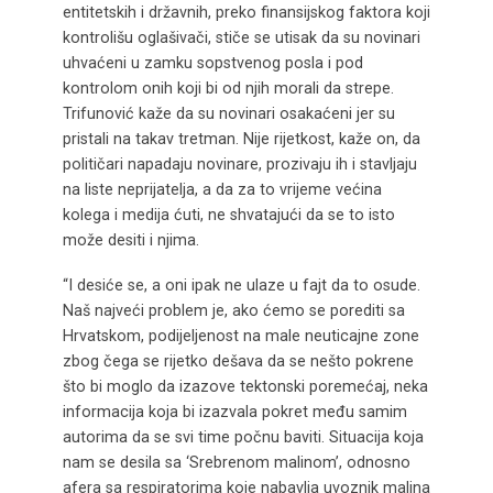
entitetskih i državnih, preko finansijskog faktora koji
kontrolišu oglašivači, stiče se utisak da su novinari
uhvaćeni u zamku sopstvenog posla i pod
kontrolom onih koji bi od njih morali da strepe.
Trifunović kaže da su novinari osakaćeni jer su
pristali na takav tretman. Nije rijetkost, kaže on, da
političari napadaju novinare, prozivaju ih i stavljaju
na liste neprijatelja, a da za to vrijeme većina
kolega i medija ćuti, ne shvatajući da se to isto
može desiti i njima.
“I desiće se, a oni ipak ne ulaze u fajt da to osude.
Naš najveći problem je, ako ćemo se porediti sa
Hrvatskom, podijeljenost na male neuticajne zone
zbog čega se rijetko dešava da se nešto pokrene
što bi moglo da izazove tektonski poremećaj, neka
informacija koja bi izazvala pokret među samim
autorima da se svi time počnu baviti. Situacija koja
nam se desila sa ‘Srebrenom malinom’, odnosno
afera sa respiratorima koje nabavlja uvoznik malina