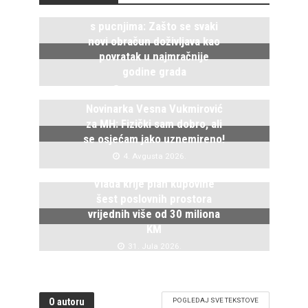
Istočno Sarajevo ponovo živi
s pucnjima: Zašto se svaki
novi obračun doživljava kao
povratak u najmračnije
godine grada
5. Avgusta 2026.
Novinarka Vesna Vukmirović
za MH: Fizički sam dobro, ali
se osjećam jako uznemireno!
4. Avgusta 2026.
Vlada krije plan kupovine
šest poslovnih prostora
vrijednih više od 30 miliona
KM
31. Jula 2026.
O autoru
POGLEDAJ SVE TEKSTOVE