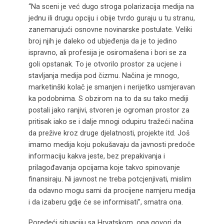
“Na sceni je već dugo stroga polarizacija medija na
jednu ili drugu opciju i obije tvrdo guraju u tu stranu,
zanemarujući osnovne novinarske postulate. Veliki
broj njih je daleko od ubjeđenja da je to jedino
ispravno, ali profesija je osiromašena i bori se za
goli opstanak. To je otvorilo prostor za ucjene i
stavljanja medija pod čizmu. Načina je mnogo,
marketinški kolač je smanjen i nerijetko usmjeravan
ka podobnima. S obzirom na to da su tako mediji
postali jako ranjivi, stvoren je ogroman prostor za
pritisak iako se i dalje mnogi odupiru tražeći načina
da prežive kroz druge djelatnosti, projekte itd. Još
imamo medija koju pokušavaju da javnosti predoče
informaciju kakva jeste, bez prepakivanja i
prilagođavanja opcijama koje takvo spinovanje
finansiraju. Ni javnost ne treba potcjenjivati, mislim
da odavno mogu sami da procijene namjeru medija
i da izaberu gdje će se informisati”, smatra ona.
Poredeći situaciju sa Hrvatskom, ona govori da