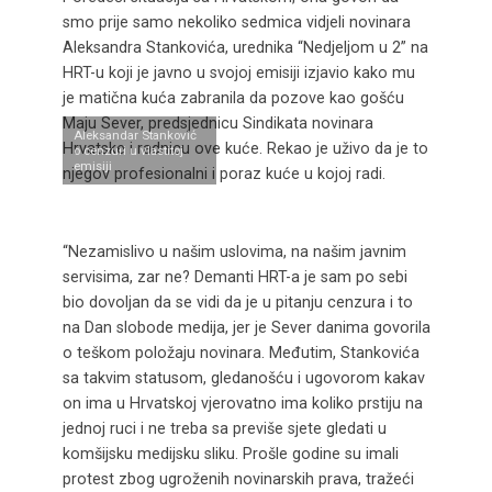
smo prije samo nekoliko sedmica vidjeli novinara
Aleksandra Stankovića, urednika “Nedjeljom u 2” na
HRT-u koji je javno u svojoj emisiji izjavio kako mu
je matična kuća zabranila da pozove kao gošću
Maju Sever, predsjednicu Sindikata novinara
Aleksandar Stanković
Hrvatske i radnicu ove kuće. Rekao je uživo da je to
o cenzuri u vlastitoj
emisiji
njegov profesionalni i poraz kuće u kojoj radi.
“Nezamislivo u našim uslovima, na našim javnim
servisima, zar ne? Demanti HRT-a je sam po sebi
bio dovoljan da se vidi da je u pitanju cenzura i to
na Dan slobode medija, jer je Sever danima govorila
o teškom položaju novinara. Međutim, Stankovića
sa takvim statusom, gledanošću i ugovorom kakav
on ima u Hrvatskoj vjerovatno ima koliko prstiju na
jednoj ruci i ne treba sa previše sjete gledati u
komšijsku medijsku sliku. Prošle godine su imali
protest zbog ugroženih novinarskih prava, tražeći