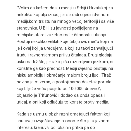
“Volim da kažem da su mediji u Srbiji i Hrvatskoj za
nekoliko kopalja iznad, jer se radi o jedinstvenom
medijskom tržištu na mnogo većoj teritoriji i sa više
stanovnika. U BiH su javnosti podijeljene na
medijske atare izuzetno male čitanosti i uticaja.
Postoji nekoliko velikih koje čitaju svi, među kojima
je i ovaj koji ja uređujem, a koji su takvi zahvaljujući
trudu i ravnomjernom prilivu čitalaca. Drugi gledaju
usko na tržište, jer iako pišu razumljivim jezikom, ne
koristite ga kao prednost. Mediji svjesno pristaju na
nisku ambiciju i obraćanje malom broju ljudi. Tiraž
novina je mizeran, a postoji samo desetak portala
koji bilježe veću posjetu od 100.000 dnevno”,
objasnio je Trifunović i dodao da onda opada i
uticaj, a oni koji odlučuju to koriste protiv medija.
Kada se uzmu u obzir razni ometajući faktori koji
sputavaju izvještavanje o onome što je u javnom
interesu, krenuvši od lokalnih prilika pa do