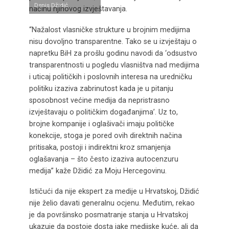
Denis Džidić
načinu njihovog izvještavanja.
“Nažalost vlasničke strukture u brojnim medijima
nisu dovoljno transparentne. Tako se u izvještaju o
napretku BiH za prošlu godinu navodi da ‘odsustvo
transparentnosti u pogledu vlasništva nad medijima
i uticaj političkih i poslovnih interesa na uredničku
politiku izaziva zabrinutost kada je u pitanju
sposobnost većine medija da nepristrasno
izvještavaju o političkim događanjima’. Uz to,
brojne kompanije i oglašivači imaju političke
konekcije, stoga je pored ovih direktnih načina
pritisaka, postoji i indirektni kroz smanjenja
oglašavanja – što često izaziva autocenzuru
medija” kaže Džidić za Moju Hercegovinu.
Ističući da nije ekspert za medije u Hrvatskoj, Džidić
nije želio davati generalnu ocjenu. Međutim, rekao
je da površinsko posmatranje stanja u Hrvatskoj
ukazuje da postoje dosta jake medijske kuće, ali da