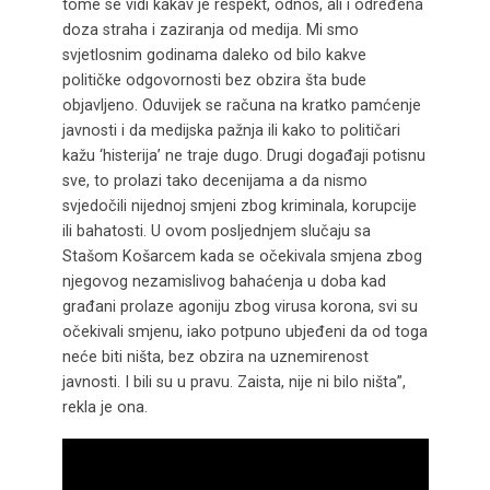
tome se vidi kakav je respekt, odnos, ali i određena
doza straha i zaziranja od medija. Mi smo
svjetlosnim godinama daleko od bilo kakve
političke odgovornosti bez obzira šta bude
objavljeno. Oduvijek se računa na kratko pamćenje
javnosti i da medijska pažnja ili kako to političari
kažu ‘histerija’ ne traje dugo. Drugi događaji potisnu
sve, to prolazi tako decenijama a da nismo
svjedočili nijednoj smjeni zbog kriminala, korupcije
ili bahatosti. U ovom posljednjem slučaju sa
Stašom Košarcem kada se očekivala smjena zbog
njegovog nezamislivog bahaćenja u doba kad
građani prolaze agoniju zbog virusa korona, svi su
očekivali smjenu, iako potpuno ubjeđeni da od toga
neće biti ništa, bez obzira na uznemirenost
javnosti. I bili su u pravu. Zaista, nije ni bilo ništa”,
rekla je ona.