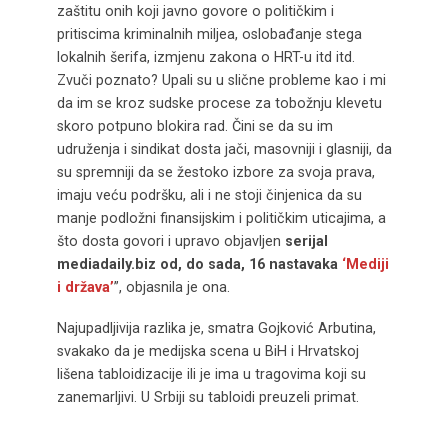
zaštitu onih koji javno govore o političkim i
pritiscima kriminalnih miljea, oslobađanje stega
lokalnih šerifa, izmjenu zakona o HRT-u itd itd.
Zvuči poznato? Upali su u slične probleme kao i mi
da im se kroz sudske procese za tobožnju klevetu
skoro potpuno blokira rad. Čini se da su im
udruženja i sindikat dosta jači, masovniji i glasniji, da
su spremniji da se žestoko izbore za svoja prava,
imaju veću podršku, ali i ne stoji činjenica da su
manje podložni finansijskim i političkim uticajima, a
što dosta govori i upravo objavljen
serijal
mediadaily.biz od, do sada, 16 nastavaka
‘Mediji
i država’
”, objasnila je ona.
Najupadljivija razlika je, smatra Gojković Arbutina,
svakako da je medijska scena u BiH i Hrvatskoj
lišena tabloidizacije ili je ima u tragovima koji su
zanemarljivi. U Srbiji su tabloidi preuzeli primat.