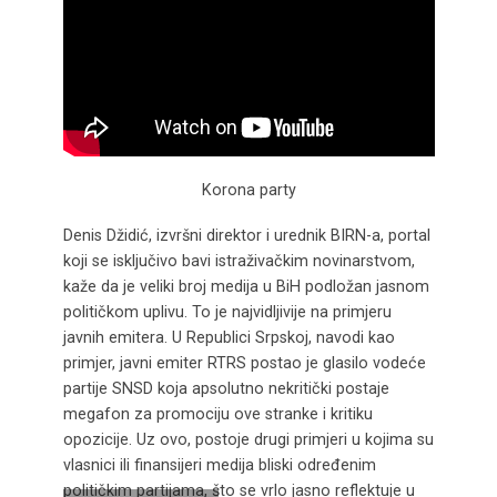
Korona party
Denis Džidić, izvršni direktor i urednik BIRN-a, portal
koji se isključivo bavi istraživačkim novinarstvom,
kaže da je veliki broj medija u BiH podložan jasnom
političkom uplivu. To je najvidljivije na primjeru
javnih emitera. U Republici Srpskoj, navodi kao
primjer, javni emiter RTRS postao je glasilo vodeće
partije SNSD koja apsolutno nekritički postaje
megafon za promociju ove stranke i kritiku
opozicije. Uz ovo, postoje drugi primjeri u kojima su
vlasnici ili finansijeri medija bliski određenim
političkim partijama, što se vrlo jasno reflektuje u