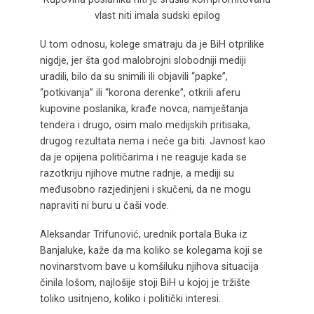
vlast niti imala sudski epilog
U tom odnosu, kolege smatraju da je BiH otprilike
nigdje, jer šta god malobrojni slobodniji mediji
uradili, bilo da su snimili ili objavili “papke”,
“potkivanja” ili “korona derenke”, otkrili aferu
kupovine poslanika, krađe novca, namještanja
tendera i drugo, osim malo medijskih pritisaka,
drugog rezultata nema i neće ga biti. Javnost kao
da je opijena političarima i ne reaguje kada se
razotkriju njihove mutne radnje, a mediji su
međusobno razjedinjeni i skučeni, da ne mogu
napraviti ni buru u čaši vode.
Aleksandar Trifunović, urednik portala Buka iz
Banjaluke, kaže da ma koliko se kolegama koji se
novinarstvom bave u komšiluku njihova situacija
činila lošom, najlošije stoji BiH u kojoj je tržište
toliko usitnjeno, koliko i politički interesi.