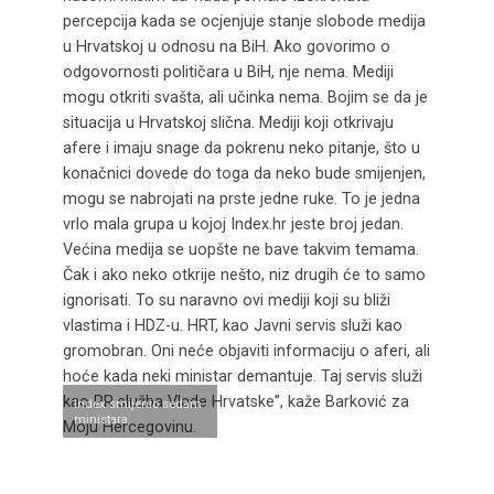
percepcija kada se ocjenjuje stanje slobode medija
u Hrvatskoj u odnosu na BiH. Ako govorimo o
odgovornosti političara u BiH, nje nema. Mediji
mogu otkriti svašta, ali učinka nema. Bojim se da je
situacija u Hrvatskoj slična. Mediji koji otkrivaju
afere i imaju snage da pokrenu neko pitanje, što u
konačnici dovede do toga da neko bude smijenjen,
mogu se nabrojati na prste jedne ruke. To je jedna
vrlo mala grupa u kojoj Index.hr jeste broj jedan.
Većina medija se uopšte ne bave takvim temama.
Čak i ako neko otkrije nešto, niz drugih će to samo
ignorisati. To su naravno ovi mediji koji su bliži
vlastima i HDZ-u. HRT, kao Javni servis služi kao
gromobran. Oni neće objaviti informaciju o aferi, ali
hoće kada neki ministar demantuje. Taj servis služi
kao PR služba Vlade Hrvatske”, kaže Barković za
Index smijenio sedam
ministara
Moju Hercegovinu.