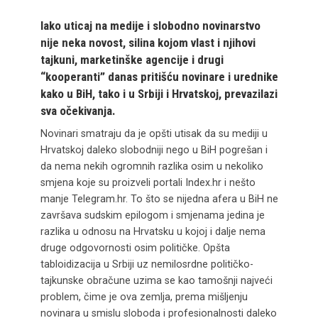
Iako uticaj na medije i slobodno novinarstvo
nije neka novost, silina kojom vlast i njihovi
tajkuni, marketinške agencije i drugi
“kooperanti” danas pritišću novinare i urednike
kako u BiH, tako i u Srbiji i Hrvatskoj, prevazilazi
sva očekivanja.
Novinari smatraju da je opšti utisak da su mediji u
Hrvatskoj daleko slobodniji nego u BiH pogrešan i
da nema nekih ogromnih razlika osim u nekoliko
smjena koje su proizveli portali Index.hr i nešto
manje Telegram.hr. To što se nijedna afera u BiH ne
završava sudskim epilogom i smjenama jedina je
razlika u odnosu na Hrvatsku u kojoj i dalje nema
druge odgovornosti osim političke. Opšta
tabloidizacija u Srbiji uz nemilosrdne političko-
tajkunske obračune uzima se kao tamošnji najveći
problem, čime je ova zemlja, prema mišljenju
novinara u smislu sloboda i profesionalnosti daleko