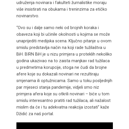
udruženja novinara i fakulteti žurnalistike moraju
više insistirati na obukama i treninzima za etičko
novinarstvo.
“Ovo su i dalje samo neki od brojnih koraka i
obaveza koji bi učinile okolnosti u kojima se može
unaprijediti medijska scena. Ključno pitanje u ovom
smislu predstavlja način na koji rade tužilaštva u
BiH. BIRN BiH je u nizu primjera u proteklih nekoliko
godina ukazivao na to zaista manjkav rad tužilaca
u predmetima korupcije, stoga ne čudi da brojne
afere koje su dokazali novinari ne rezultiraju
smjenama ili optužnicama. Samo u toku posljednjih
par mjeseci stanja pandemije, vidjeli smo niz
primjera afera koje su otkrili novinari – biće u tom
smislu interesantno pratiti rad tužilaca, ali nažalost
mislim da će i tu adekvatna reakcija izostati” kaže
Džidić za naš portal.