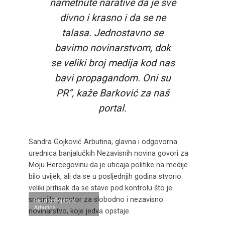
nametnute narative da je sve
divno i krasno i da se ne
talasa. Jednostavno se
bavimo novinarstvom, dok
se veliki broj medija kod nas
bavi propagandom. Oni su
PR”, kaže Barković za naš
portal.
Sandra Gojković Arbutina, glavna i odgovorna
urednica banjalučkih Nezavisnih novina govori za
Moju Hercegovinu da je uticaja politike na medije
bilo uvijek, ali da se u posljednjih godina stvorio
veliki pritisak da se stave pod kontrolu što je
smanjilo prostor za slobodno i nezavisno
Sandra Gojković
Arbutina
novinarstvo, koje jedva opstaje.