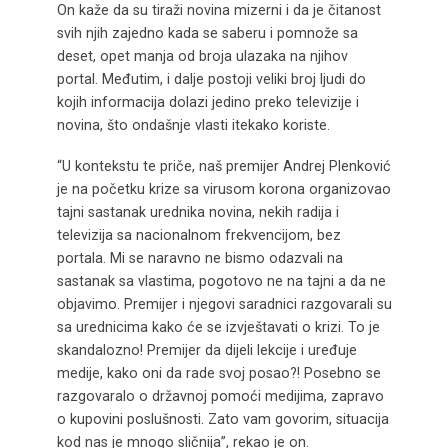
On kaže da su tiraži novina mizerni i da je čitanost
svih njih zajedno kada se saberu i pomnože sa
deset, opet manja od broja ulazaka na njihov
portal. Međutim, i dalje postoji veliki broj ljudi do
kojih informacija dolazi jedino preko televizije i
novina, što ondašnje vlasti itekako koriste.
“U kontekstu te priče, naš premijer Andrej Plenković
je na početku krize sa virusom korona organizovao
tajni sastanak urednika novina, nekih radija i
televizija sa nacionalnom frekvencijom, bez
portala. Mi se naravno ne bismo odazvali na
sastanak sa vlastima, pogotovo ne na tajni a da ne
objavimo. Premijer i njegovi saradnici razgovarali su
sa urednicima kako će se izvještavati o krizi. To je
skandalozno! Premijer da dijeli lekcije i uređuje
medije, kako oni da rade svoj posao?! Posebno se
razgovaralo o državnoj pomoći medijima, zapravo
o kupovini poslušnosti. Zato vam govorim, situacija
kod nas je mnogo sličnija”, rekao je on.