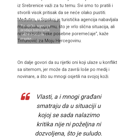
iz Srebrenice važi za tu temu. Svi smo to pratili i
stvorili visok pritisak da se neće olako pustiti.
Međutim, u Srpskoj je turistička agencija nabavljala
Turistička agencija
medicinsku opremu, što je vrlo slična situacija, ali
prodaje bolnicama
nije izazvala neke posebne poremećaje”, kaže
zaštitna odijela i
maske
Trifunović za Moju Hercegovinu.
On dalje govori da su rijetki oni koji ulaze u konflikt
sa sitemom, jer može da završi loše po medij i
novinare, a što su mnogi osjetili na svojoj koži.
Vlasti, a i mnogi građani
smatraju da u situaciji u
kojoj se sada nalazimo
kritika nije ni poželjna ni
dozvoljena, što je suludo.