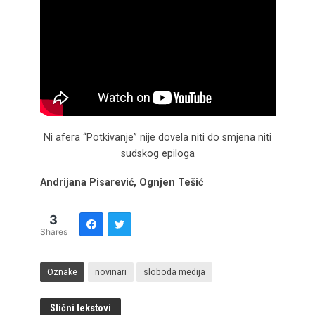
Ni afera “Potkivanje” nije dovela niti do smjena niti
sudskog epiloga
Andrijana Pisarević, Ognjen Tešić
3
Shares
Oznake
novinari
sloboda medija
Slični tekstovi