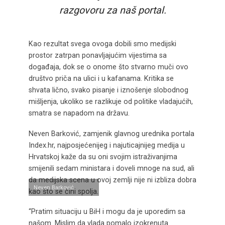
razgovoru za naš portal.
Kao rezultat svega ovoga dobili smo medijski
prostor zatrpan ponavljajućim vijestima sa
događaja, dok se o onome što stvarno muči ovo
društvo priča na ulici i u kafanama. Kritika se
shvata lično, svako pisanje i iznošenje slobodnog
mišljenja, ukoliko se razlikuje od politike vladajućih,
smatra se napadom na državu.
Neven Barković, zamjenik glavnog urednika portala
Index.hr, najposjećenijeg i najuticajnijeg medija u
Hrvatskoj kaže da su oni svojim istraživanjima
smijenili sedam ministara i doveli mnoge na sud, ali
da medijska scena u ovoj zemlji nije ni izbliza dobra
Neven Barković
kao što se čini spolja.
“Pratim situaciju u BiH i mogu da je uporedim sa
našom. Mislim da vlada pomalo izokrenuta