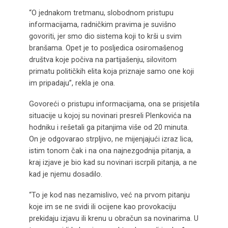
“O jednakom tretmanu, slobodnom pristupu
informacijama, radničkim pravima je suvišno
govoriti, jer smo dio sistema koji to krši u svim
branšama. Opet je to posljedica osiromašenog
društva koje počiva na partijašenju, silovitom
primatu političkih elita koja priznaje samo one koji
im pripadaju”, rekla je ona.
Govoreći o pristupu informacijama, ona se prisjetila
situacije u kojoj su novinari presreli Plenkovića na
hodniku i rešetali ga pitanjima više od 20 minuta.
On je odgovarao strpljivo, ne mijenjajući izraz lica,
istim tonom čak i na ona najnezgodnija pitanja, a
kraj izjave je bio kad su novinari iscrpili pitanja, a ne
kad je njemu dosadilo.
“To je kod nas nezamislivo, već na prvom pitanju
koje im se ne svidi ili ocijene kao provokaciju
prekidaju izjavu ili krenu u obračun sa novinarima. U