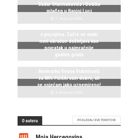
Sudar Stanivukovića i Dodika
mlađeg u Banjoj Luci
7. Avgusta 2026.
Istočno Sarajevo ponovo živi
s pucnjima: Zašto se svaki
novi obračun doživljava kao
povratak u najmračnije
godine grada
5. Avgusta 2026.
Novinarka Vesna Vukmirović
za MH: Fizički sam dobro, ali
se osjećam jako uznemireno!
4. Avgusta 2026.
O autoru
POGLEDAJ SVE TEKSTOVE
Moja Hercegovina