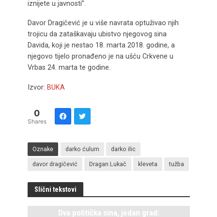
iznijete u javnosti”.
Davor Dragičević je u više navrata optuživao njih
trojicu da zataškavaju ubistvo njegovog sina
Davida, koji je nestao 18. marta 2018. godine, a
njegovo tijelo pronađeno je na ušću Crkvene u
Vrbas 24. marta te godine.
Izvor:
BUKA
0
Shares
Oznake
darko ćulum
darko ilic
davor dragičević
Dragan Lukač
kleveta
tužba
Slični tekstovi
Dva politička sina, jedan grad: