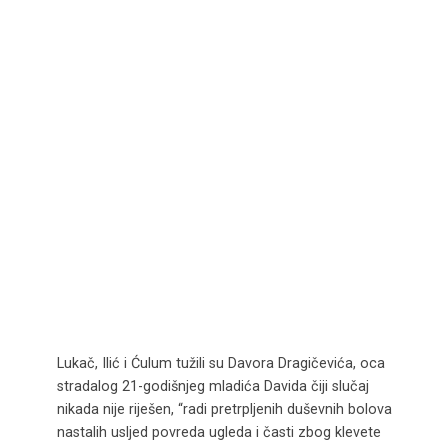
Lukač, Ilić i Ćulum tužili su Davora Dragičevića, oca
stradalog 21-godišnjeg mladića Davida čiji slučaj
nikada nije riješen, “radi pretrpljenih duševnih bolova
nastalih usljed povreda ugleda i časti zbog klevete