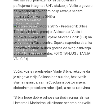
kao što sebi pomažemo, ali da čuvamo i
poštujemo integritet BiH”, istakao je Vučić u govoru
na svečanosti povodom obilježavanja sedam
Predsjednik Srbije
godina od osnivanja SNS-a.
Tomislav Nikolić,
premijer Aleksandar
Vučić i predsjednik
Republike Srpske
Milorad Dodik na
svečanosti u Sava
centru. Srpska
napredna stranka
obilježava danas
sedam godina od svog
osnivanja (FOTO:
TANJUG / Tanja Valić)
Vučić, koji je i predsjednik Vlade Srbije, rekao je da
je njegova vizija Balkana bez sukoba, bez tvrdih
stijena i granica, sa međusobnim poštovanjem,
slobodnim protokom robe i ljudi, a ne sa ratovima.
“Srbija hoće dobre odnose sa Bošnjacima, ali i sa
Hrvatima i Mađarima, ali nikome nećemo dozvoliti