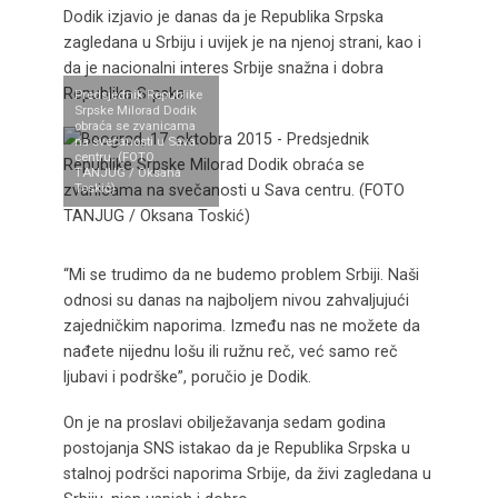
Dodik izjavio je danas da je Republika Srpska
zagledana u Srbiju i uvijek je na njenoj strani, kao i
da je nacionalni interes Srbije snažna i dobra
Republika Srpska.
Predsjednik Republike
Srpske Milorad Dodik
obraća se zvanicama
na svečanosti u Sava
centru. (FOTO
TANJUG / Oksana
Toskić)
“Mi se trudimo da ne budemo problem Srbiji. Naši
odnosi su danas na najboljem nivou zahvaljujući
zajedničkim naporima. Između nas ne možete da
nađete nijednu lošu ili ružnu reč, već samo reč
ljubavi i podrške”, poručio je Dodik.
On je na proslavi obilježavanja sedam godina
postojanja SNS istakao da je Republika Srpska u
stalnoj podršci naporima Srbije, da živi zagledana u