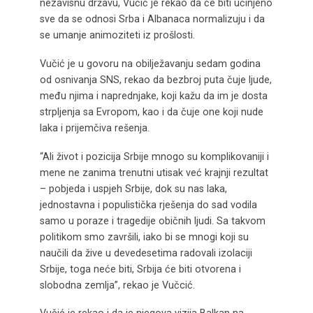
nezavisnu državu, Vučić je rekao da će biti učinjeno
sve da se odnosi Srba i Albanaca normalizuju i da
se umanje animoziteti iz prošlosti.
Vučić je u govoru na obilježavanju sedam godina
od osnivanja SNS, rekao da bezbroj puta čuje ljude,
među njima i naprednjake, koji kažu da im je dosta
strpljenja sa Evropom, kao i da čuje one koji nude
laka i prijemčiva rešenja.
“Ali život i pozicija Srbije mnogo su komplikovaniji i
mene ne zanima trenutni utisak već krajnji rezultat
– pobjeda i uspjeh Srbije, dok su nas laka,
jednostavna i populistička rješenja do sad vodila
samo u poraze i tragedije običnih ljudi. Sa takvom
politikom smo završili, iako bi se mnogi koji su
naučili da žive u devedesetima radovali izolaciji
Srbije, toga neće biti, Srbija će biti otvorena i
slobodna zemlja”, rekao je Vučcić.