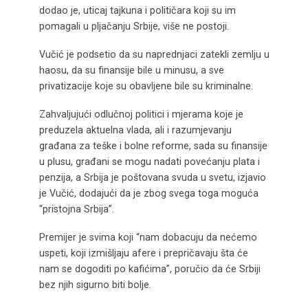
dodao je, uticaj tajkuna i političara koji su im
pomagali u pljačanju Srbije, više ne postoji.
Vučić je podsetio da su naprednjaci zatekli zemlju u
haosu, da su finansije bile u minusu, a sve
privatizacije koje su obavljene bile su kriminalne.
Zahvaljujući odlučnoj politici i mjerama koje je
preduzela aktuelna vlada, ali i razumjevanju
građana za teške i bolne reforme, sada su finansije
u plusu, građani se mogu nadati povećanju plata i
penzija, a Srbija je poštovana svuda u svetu, izjavio
je Vučić, dodajući da je zbog svega toga moguća
“pristojna Srbija”.
Premijer je svima koji “nam dobacuju da nećemo
uspeti, koji izmišljaju afere i prepričavaju šta će
nam se dogoditi po kafićima”, poručio da će Srbiji
bez njih sigurno biti bolje.