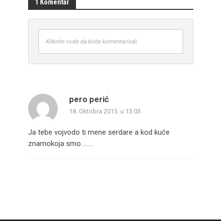
1 Komentar
Kliknite ovde da biste komentarisali
pero perić
18. Oktobra 2015. u 13:03
Ja tebe vojvodo ti mene serdare a kod kuće
znamokoja smo……..