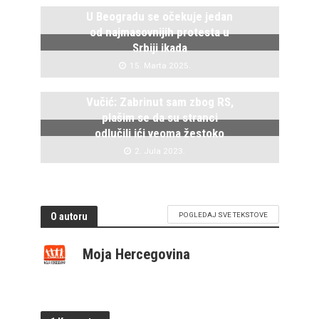
U Beogradu se očekuje jedan
od najmasovnijih protesta u
Srbiji ikada
15. Marta 2025.
Vučić: Zabrinut sam zbog RS,
plašim se da su stranci
odlučili ići veoma žestoko
2. Jula 2023.
O autoru
POGLEDAJ SVE TEKSTOVE
Moja Hercegovina