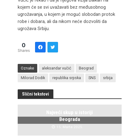
Vučić je rekao i da je njegova vizija Balkan na
kojem će se svi uvažavati bez međusobnog
ugrožavanja, u kojem je moguć slobodan protok
robe i dobara, ali da nikom neće dozvoliti da
ugrožava Srbiju.
0
Shares
Oznake
aleksandar vučić
Beograd
Milorad Dodik
republika srpska
SNS
srbija
Slični tekstovi
Najveći skup u istoriji
Beograda
15. Marta 2025.