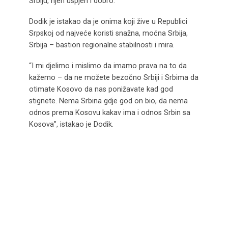
Srbiju, njen uspjeh i dobro.
Dodik je istakao da je onima koji žive u Republici
Srpskoj od najveće koristi snažna, moćna Srbija,
Srbija – bastion regionalne stabilnosti i mira.
“I mi djelimo i mislimo da imamo prava na to da
kažemo – da ne možete bezočno Srbiji i Srbima da
otimate Kosovo da nas ponižavate kad god
stignete. Nema Srbina gdje god on bio, da nema
odnos prema Kosovu kakav ima i odnos Srbin sa
Kosova”, istakao je Dodik.