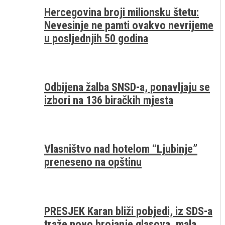
Hercegovina broji milionsku štetu:
Nevesinje ne pamti ovakvo nevrijeme
u posljednjih 50 godina
Odbijena žalba SNSD-a, ponavljaju se
izbori na 136 biračkih mjesta
Vlasništvo nad hotelom “Ljubinje”
preneseno na opštinu
PRESJEK Karan bliži pobjedi, iz SDS-a
traže novo brojanje glasova, mala