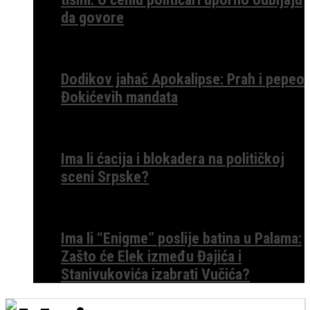
da govore
Dodikov jahač Apokalipse: Prah i pepeo
Đokićevih mandata
Ima li ćacija i blokadera na političkoj
sceni Srpske?
Ima li “Enigme” poslije batina u Palama:
Zašto će Elek između Đajića i
Stanivukovića izabrati Vučića?