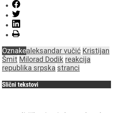
Oznake
aleksandar vučić
Kristijan
Šmit
Milorad Dodik
reakcija
republika srpska
stranci
Slični tekstovi