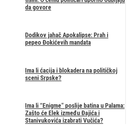
da govore
Dodikov jahač Apokalipse: Prah i
pepeo Đokićevih mandata
Ima li ćacija i blokadera na političkoj
sceni Srpske?
Ima li “Enigme” poslije batina u Palama:
Zašto će Elek između Đajića i
Stanivukovića izabrati Vučića?