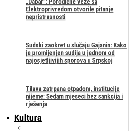
„Dabar“: Porodične veze sa
Elektroprivredom otvorile pitanje
nepristrasnosti
Sudski zaokret u slučaju Gajanin: Kako
je promijenjen sudija u jednom od
najosjetljivijih sporova u Srpskoj
Tilava zatrpana otpadom, institucije
nijeme: Sedam mjeseci bez sankcija i
rješenja
Kultura