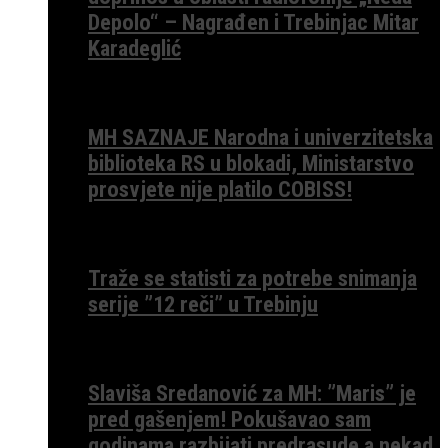
Depolo“ – Nagrađen i Trebinjac Mitar
Karadeglić
MH SAZNAJE Narodna i univerzitetska
biblioteka RS u blokadi, Ministarstvo
prosvjete nije platilo COBISS!
Traže se statisti za potrebe snimanja
serije ”12 reči” u Trebinju
Slaviša Sredanović za MH: ”Maris” je
pred gašenjem! Pokušavao sam
godinama razbijati predrasude a nekad