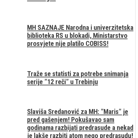
MH SAZNAJE Narodna i univerzitetska
biblioteka RS u blokadi, Ministarstvo
prosvjete nije platilo COBISS!
Traže se statisti za potrebe snimanja
serije ”12 reči” u Trebinju
Slaviša Sredanović za MH: ”Maris” je
pred gašenjem! Pokušavao sam
godinama razbijati predrasude a nekad
je lakše razbiti atom nego predrasudu!