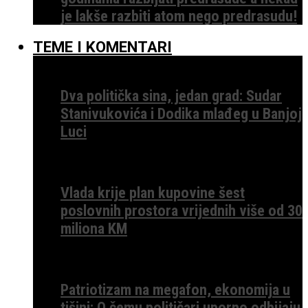
je lakše razbiti atom nego predrasudu!
TEME I KOMENTARI
Dva politička sina, jedan grad: Sudar
Stanivukovića i Dodika mlađeg u Banjoj
Luci
Vlada krije plan kupovine šest
poslovnih prostora vrijednih više od 30
miliona KM
Patriotizam na megafon, ekonomija u
tišini: O čemu političari uporno odbijaju