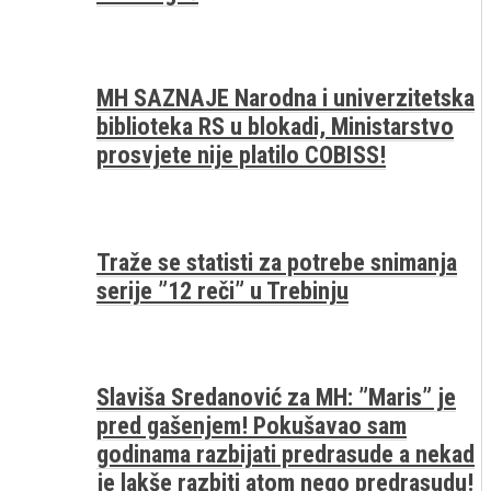
MH SAZNAJE Narodna i univerzitetska
biblioteka RS u blokadi, Ministarstvo
prosvjete nije platilo COBISS!
Traže se statisti za potrebe snimanja
serije ”12 reči” u Trebinju
Slaviša Sredanović za MH: ”Maris” je
pred gašenjem! Pokušavao sam
godinama razbijati predrasude a nekad
je lakše razbiti atom nego predrasudu!