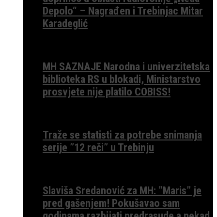
Depolo“ – Nagrađen i Trebinjac Mitar
Karadeglić
MH SAZNAJE Narodna i univerzitetska
biblioteka RS u blokadi, Ministarstvo
prosvjete nije platilo COBISS!
Traže se statisti za potrebe snimanja
serije ”12 reči” u Trebinju
Slaviša Sredanović za MH: ”Maris” je
pred gašenjem! Pokušavao sam
godinama razbijati predrasude a nekad