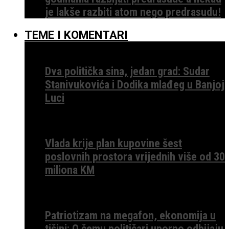
je lakše razbiti atom nego predrasudu!
TEME I KOMENTARI
Dva politička sina, jedan grad: Sudar
Stanivukovića i Dodika mlađeg u Banjoj
Luci
Vlada krije plan kupovine šest
poslovnih prostora vrijednih više od 30
miliona KM
Patriotizam na megafon, ekonomija u
tišini: O čemu političari uporno odbijaju