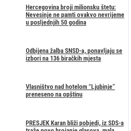
Hercegovina broji milionsku štetu:
Nevesinje ne pamti ovakvo nevrijeme
u posljednjih 50 godina
Odbijena žalba SNSD-a, ponavljaju se
izbori na 136 biračkih mjesta
Vlasništvo nad hotelom “Ljubinje”
preneseno na opštinu
PRESJEK Karan bliži pobjedi, iz SDS-a
traže novo brojanje glasova, mala