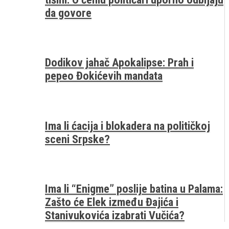
da govore
Dodikov jahač Apokalipse: Prah i
pepeo Đokićevih mandata
Ima li ćacija i blokadera na političkoj
sceni Srpske?
Ima li “Enigme” poslije batina u Palama:
Zašto će Elek između Đajića i
Stanivukovića izabrati Vučića?