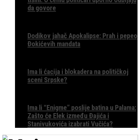
da govore
Dodikov jahač Apokalipse: Prah i pepeo
Đokićevih mandata
Ima li ćacija i blokadera na političkoj
sceni Srpske?
Ima li “Enigme” poslije batina u Palama:
Zašto će Elek između Đajića i
Stanivukovića izabrati Vučića?