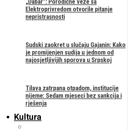
„Dabar“: Porodične veze sa
Elektroprivredom otvorile pitanje
nepristrasnosti
Sudski zaokret u slučaju Gajanin: Kako
je promijenjen sudija u jednom od
najosjetljivijih sporova u Srpskoj
Tilava zatrpana otpadom, institucije
nijeme: Sedam mjeseci bez sankcija i
rješenja
Kultura