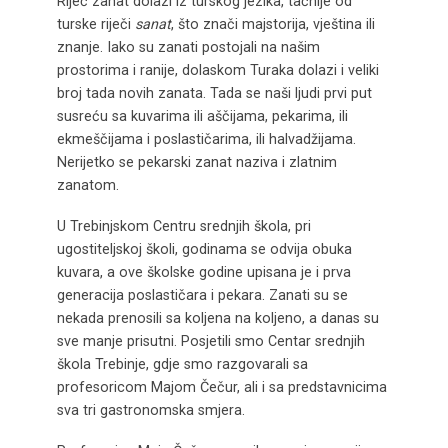
Riječ zanat dolazi iz turskog jezika, tačnije od
turske riječi
sanat
, što znači majstorija, vještina ili
znanje. Iako su zanati postojali na našim
prostorima i ranije, dolaskom Turaka dolazi i veliki
broj tada novih zanata. Tada se naši ljudi prvi put
susreću sa kuvarima ili aščijama, pekarima, ili
ekmeščijama i poslastičarima, ili halvadžijama.
Nerijetko se pekarski zanat naziva i zlatnim
zanatom.
U Trebinjskom Centru srednjih škola, pri
ugostiteljskoj školi, godinama se odvija obuka
kuvara, a ove školske godine upisana je i prva
generacija poslastičara i pekara. Zanati su se
nekada prenosili sa koljena na koljeno, a danas su
sve manje prisutni. Posjetili smo Centar srednjih
škola Trebinje, gdje smo razgovarali sa
profesoricom Majom Čečur, ali i sa predstavnicima
sva tri gastronomska smjera.