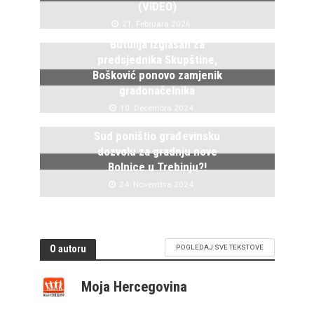
(VIDEO)
21. Februara 2026.
Butulija izglasan za
predsjednika Skupštine,
Bošković ponovo zamjenik
gradonačelnika
10. Decembra 2024.
Sud poništio građevinsku
dozvolu za gradnju nove
Bolnice u Trebinju?!
24. Novembra 2024.
O autoru
POGLEDAJ SVE TEKSTOVE
Moja Hercegovina