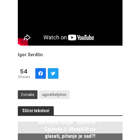
Igor Svrdlin
54
Shares
Oznake
ugostiteljstvo
Slični tekstovi
MH video serijal ”Izbori se” –
Epizoda 1: Glasati ili ne
glasati, pitanje je sad?!