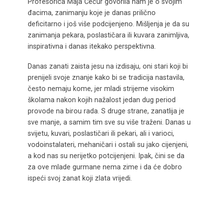
Profesorica Maja Čečur govorila nam je o svojim
đacima, zanimanju koje je danas prilično
deficitarno i još više podcijenjeno. Mišljenja je da su
zanimanja pekara, poslastičara ili kuvara zanimljiva,
inspirativna i danas itekako perspektivna.
Danas zanati zaista jesu na izdisaju, oni stari koji bi
prenijeli svoje znanje kako bi se tradicija nastavila,
često nemaju kome, jer mladi strijeme visokim
školama nakon kojih nažalost jedan dug period
provode na birou rada. S druge strane, zanatlija je
sve manje, a samim tim sve su više traženi. Danas u
svijetu, kuvari, poslastičari ili pekari, ali i varioci,
vodoinstalateri, mehaničari i ostali su jako cijenjeni,
a kod nas su nerijetko potcijenjeni. Ipak, čini se da
za ove mlade gurmane nema zime i da će dobro
ispeći svoj zanat koji zlata vrijedi.