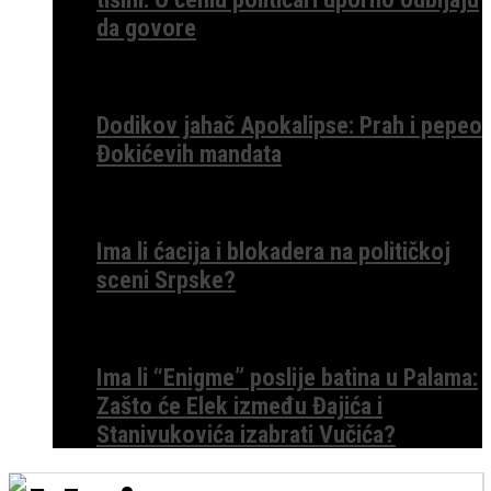
da govore
Dodikov jahač Apokalipse: Prah i pepeo
Đokićevih mandata
Ima li ćacija i blokadera na političkoj
sceni Srpske?
Ima li “Enigme” poslije batina u Palama:
Zašto će Elek između Đajića i
Stanivukovića izabrati Vučića?