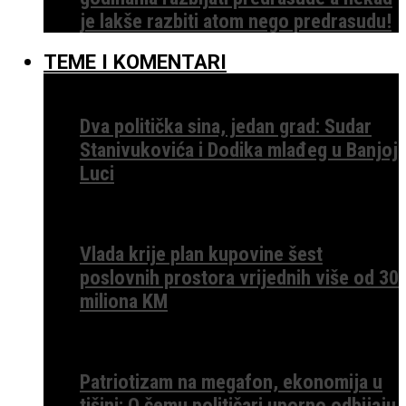
je lakše razbiti atom nego predrasudu!
TEME I KOMENTARI
Dva politička sina, jedan grad: Sudar
Stanivukovića i Dodika mlađeg u Banjoj
Luci
Vlada krije plan kupovine šest
poslovnih prostora vrijednih više od 30
miliona KM
Patriotizam na megafon, ekonomija u
tišini: O čemu političari uporno odbijaju