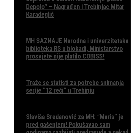
Depolo“ – Nagrađen i Trebinjac Mitar
Karadeglić
MH SAZNAJE Narodna i univerzitetska
biblioteka RS u blokadi, Ministarstvo
prosvjete nije platilo COBISS!
Traže se statisti za potrebe snimanja
serije ”12 reči” u Trebinju
Slaviša Sredanović za MH: ”Maris” je
pred gašenjem! Pokušavao sam
godinama razbijati predrasude a nekad