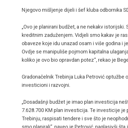
Njegovo mišljenje dijeli i šef kluba odbornika 
„Ovo je planirani budžet, a ne nekakv istorijski
kreditnim zaduženjem. Vidjeli smo kakav je ras
obaveze koje idu unazad osam i više godina i jeda
Ovdje se manipuliše pojmom kapitalna ulaganja.
koliko je ovo bio opravdan potez“, rekao je Bege
Gradonačelnik Trebinja Luka Petrović optužbe o
investicioni i razvojni.
„Dosadašnji budžet je imao plan investicija nešt
7.628.700 KM plan investicija. Te investicije je 
Trebinju, raspisati tendere i sve što je neophod
smo planirali“, naveo je Petrović, naglasivši št