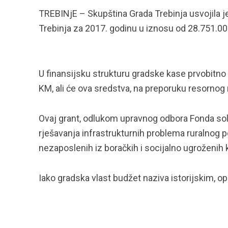
TREBINjE – Skupština Grada Trebinja usvojila 
Trebinja za 2017. godinu u iznosu od 28.751.0
U finansijsku strukturu gradske kase prvobitno j
KM, ali će ova sredstva, na preporuku resornog 
Ovaj grant, odlukom upravnog odbora Fonda soli
rješavanja infrastrukturnih problema ruralnog 
nezaposlenih iz boračkih i socijalno ugroženih 
Iako gradska vlast budžet naziva istorijskim, op