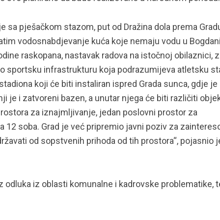
olje sa pješačkom stazom, put od Dražina dola prema Grad
 zatim vodosnabdjevanje kuća koje nemaju vodu u Bogdan
odine raskopana, nastavak radova na istočnoj obilaznici, z
mo sportsku infrastrukturu koja podrazumijeva atletsku s
stadiona koji će biti instaliran ispred Grada sunca, gdje je
je i zatvoreni bazen, a unutar njega će biti različiti objek
prostora za iznajmljivanje, jedan poslovni prostor za
a 12 soba. Grad je već pripremio javni poziv za zaintere
žavati od sopstvenih prihoda od tih prostora“, pojasnio j
iz odluka iz oblasti komunalne i kadrovske problematike, t