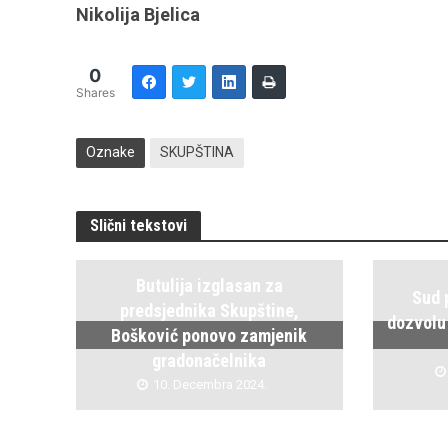
Nikolija Bjelica
0
Shares
Oznake
SKUPŠTINA
Slični tekstovi
Butulija izglasan za
Sud 
predsjednika Skupštine,
dozvolu
Bošković ponovo zamjenik
gradonačelnika
10. Decembra 2024.