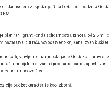
je na današnjem zasjedanju Nacrt rebalnsa budžeta Grad
00 KM.
e planiran i grant Fonda solidarnosti u iznosu od 2,6 mili
ministarstva, biti računovodstveno knjižena izvan budžet
darnosti, stavljen je na raspolaganje Gradskoj upravi u s
područja, socijalnih davanja i programe samozapošljavanj
kategorija stanovništva.
ozicija budžet karakteriše kao izborni.