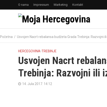
O nama
Impressum
Marketing
Kontakt
Početna
/
Usvojen Nacrt rebalansa budžeta Grada Trebinja: Razvojni ili
HERCEGOVINA
•
TREBINJE
Usvojen Nacrt rebala
Trebinja: Razvojni ili 
14. Jula 2017. 14:12