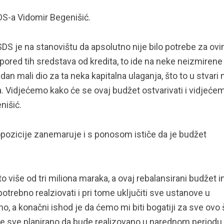
SDS-a Vidomir Begenišić.
. SDS je na stanovištu da apsolutno nije bilo potrebe za ov
pored tih sredstava od kredita, to ide na neke neizmirene
n mali dio za ta neka kapitalna ulaganja, što to u stvari 
 Vidjećemo kako će se ovaj budžet ostvarivati i vidjeće
nišić.
pozicije zanemaruje i s ponosom ističe da je budžet
o više od tri miliona maraka, a ovaj rebalansirani budžet 
potrebno realziovati i pri tome uključiti sve ustanove u
no, a konačni ishod je da ćemo mi biti bogatiji za sve ovo 
a je sve planirano da bude realizovano u narednom periodu.