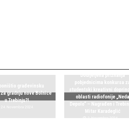
Dodijeljena priznanja
pobjednicima konkursa z
poništio građevinsku
studentski kreativni doprin
 za gradnju nove Bolnice
oblasti radiofonije „Ned
u Trebinju?!
Depolo“ – Nagrađen i Trebin
24. Novembra 2024.
Mitar Karadeglić
2. Novembra 2024.