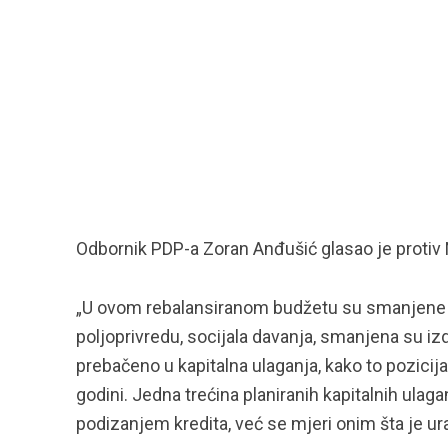
Odbornik PDP-a Zoran Anđušić glasao je protiv
„U ovom rebalansiranom budžetu su smanjene 
poljoprivredu, socijala davanja, smanjena su izdv
prebačeno u kapitalna ulaganja, kako to pozicija
godini. Jedna trećina planiranih kapitalnih ulaga
podizanjem kredita, već se mjeri onim šta je u