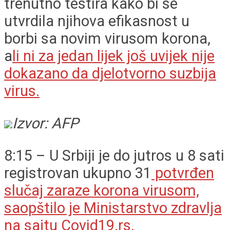
trenutno testira kako bi se
utvrdila njihova efikasnost u
borbi sa novim virusom korona,
a
li ni za jedan lijek još uvijek nije
dokazano da djelotvorno suzbija
virus.
Izvor: AFP
8:15 – U Srbiji je do jutros u 8 sati
registrovan ukupno 31
potvrđen
slučaj zaraze korona virusom,
saopštilo je Ministarstvo zdravlja
na sajtu Covid19.rs.