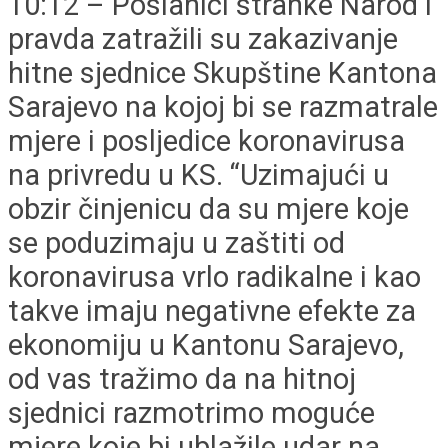
10:12 – Poslanici stranke Narod i
pravda zatražili su zakazivanje
hitne sjednice Skupštine Kantona
Sarajevo na kojoj bi se razmatrale
mjere i posljedice koronavirusa
na privredu u KS. “Uzimajući u
obzir činjenicu da su mjere koje
se poduzimaju u zaštiti od
koronavirusa vrlo radikalne i kao
takve imaju negativne efekte za
ekonomiju u Kantonu Sarajevo,
od vas tražimo da na hitnoj
sjednici razmotrimo moguće
mjere koje bi ublažile udar na