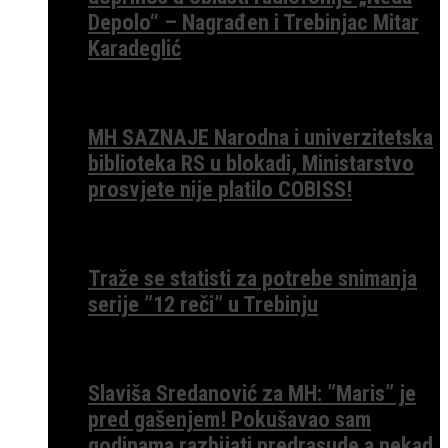
Depolo“ – Nagrađen i Trebinjac Mitar
Karadeglić
MH SAZNAJE Narodna i univerzitetska
biblioteka RS u blokadi, Ministarstvo
prosvjete nije platilo COBISS!
Traže se statisti za potrebe snimanja
serije ”12 reči” u Trebinju
Slaviša Sredanović za MH: ”Maris” je
pred gašenjem! Pokušavao sam
godinama razbijati predrasude a nekad