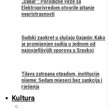
„Dabar“: Porodične veze sa
Elektroprivredom otvorile pitanje
nepristrasnosti
Sudski zaokret u slučaju Gajanin: Kako
je promijenjen sudija u jednom od
najosjetljivijih sporova u Srpskoj
Tilava zatrpana otpadom, institucije
nijeme: Sedam mjeseci bez sankcija i
rješenja
Kultura