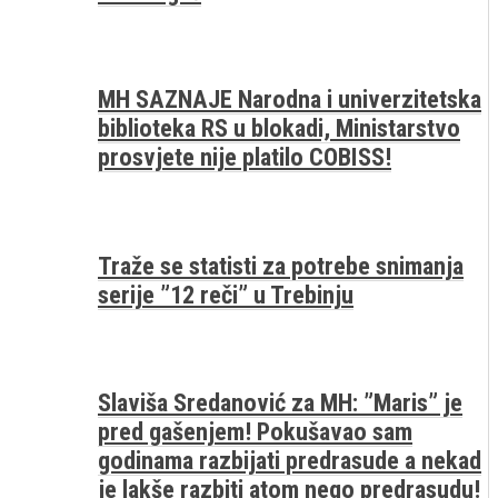
MH SAZNAJE Narodna i univerzitetska
biblioteka RS u blokadi, Ministarstvo
prosvjete nije platilo COBISS!
Traže se statisti za potrebe snimanja
serije ”12 reči” u Trebinju
Slaviša Sredanović za MH: ”Maris” je
pred gašenjem! Pokušavao sam
godinama razbijati predrasude a nekad
je lakše razbiti atom nego predrasudu!