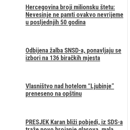
Hercegovina broji milionsku štetu:
Nevesinje ne pamti ovakvo nevrijeme
u posljednjih 50 godina
Odbijena žalba SNSD-a, ponavljaju se
izbori na 136 biračkih mjesta
Vlasništvo nad hotelom “Ljubinje”
preneseno na opštinu
PRESJEK Karan bliži pobjedi, iz SDS-a
traže novo brojanje glasova, mala