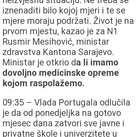
neizvjesnu situaciju. Ne treba se
iznenaditi bilo kojoj mjeri i te se
mjere moraju podržati. Život je na
prvom mjestu, kazao je za N1
Rusmir Mesihović, ministar
zdravstva Kantona Sarajevo.
Ministar je otkrio d
a li imamo
dovoljno medicinske opreme
kojom raspolažemo.
09:35 – Vlada Portugala odlučila
je da od ponedjeljka na gotovo
mjesec dana zatvori sve javne i
privatne škole i univerzitete u