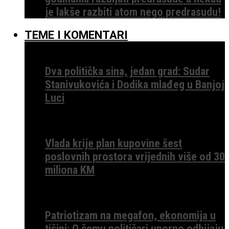
je lakše razbiti atom nego predrasudu!
TEME I KOMENTARI
Dva politička sina, jedan grad: Sudar
Stanivukovića i Dodika mlađeg u Banjoj
Luci
Vlada krije plan kupovine šest
poslovnih prostora vrijednih više od 30
miliona KM
Patriotizam na megafon, ekonomija u
tišini: O čemu političari uporno odbijaju