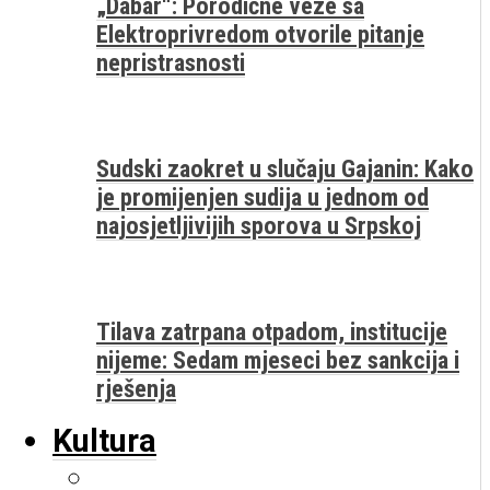
„Dabar“: Porodične veze sa
Elektroprivredom otvorile pitanje
nepristrasnosti
Sudski zaokret u slučaju Gajanin: Kako
je promijenjen sudija u jednom od
najosjetljivijih sporova u Srpskoj
Tilava zatrpana otpadom, institucije
nijeme: Sedam mjeseci bez sankcija i
rješenja
Kultura