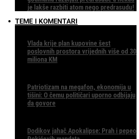
je lakše razbiti atom nego predrasudu!
TEME I KOMENTARI
Vlada krije plan kupovine šest
poslovnih prostora vrijednih više od 30
miliona KM
Patriotizam na megafon, ekonomija u
tišini: O čemu političari uporno odbijaju
da govore
Dodikov jahač Apokalipse: Prah i pepeo
Đokićevih mandata