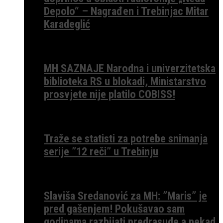
Depolo“ – Nagrađen i Trebinjac Mitar
Karadeglić
MH SAZNAJE Narodna i univerzitetska
biblioteka RS u blokadi, Ministarstvo
prosvjete nije platilo COBISS!
Traže se statisti za potrebe snimanja
serije ”12 reči” u Trebinju
Slaviša Sredanović za MH: ”Maris” je
pred gašenjem! Pokušavao sam
godinama razbijati predrasude a nekad