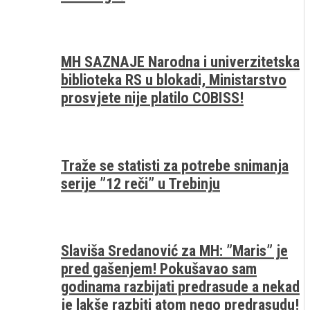
MH SAZNAJE Narodna i univerzitetska
biblioteka RS u blokadi, Ministarstvo
prosvjete nije platilo COBISS!
Traže se statisti za potrebe snimanja
serije ”12 reči” u Trebinju
Slaviša Sredanović za MH: ”Maris” je
pred gašenjem! Pokušavao sam
godinama razbijati predrasude a nekad
je lakše razbiti atom nego predrasudu!