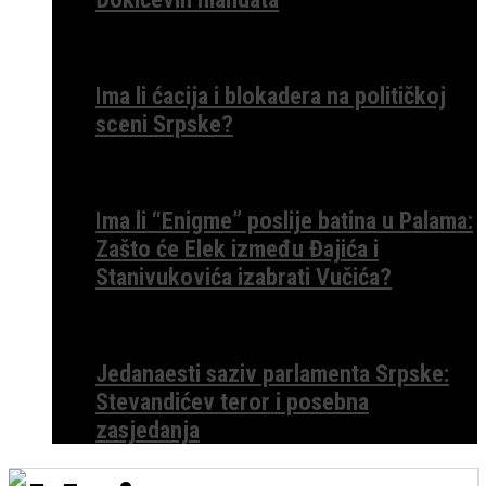
Ima li ćacija i blokadera na političkoj
sceni Srpske?
Ima li “Enigme” poslije batina u Palama:
Zašto će Elek između Đajića i
Stanivukovića izabrati Vučića?
Jedanaesti saziv parlamenta Srpske:
Stevandićev teror i posebna
zasjedanja