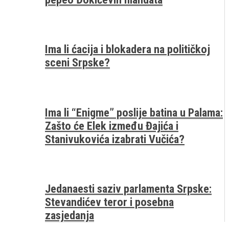
Ima li ćacija i blokadera na političkoj
sceni Srpske?
Ima li “Enigme” poslije batina u Palama:
Zašto će Elek između Đajića i
Stanivukovića izabrati Vučića?
Jedanaesti saziv parlamenta Srpske:
Stevandićev teror i posebna
zasjedanja