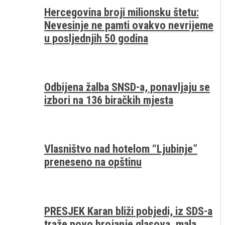
Hercegovina broji milionsku štetu:
Nevesinje ne pamti ovakvo nevrijeme
u posljednjih 50 godina
Odbijena žalba SNSD-a, ponavljaju se
izbori na 136 biračkih mjesta
Vlasništvo nad hotelom “Ljubinje”
preneseno na opštinu
PRESJEK Karan bliži pobjedi, iz SDS-a
traže novo brojanje glasova, mala