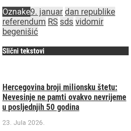
Oznake
9. januar
dan republike
referendum
RS
sds
vidomir
begenišić
Slični tekstovi
Hercegovina broji milionsku štetu:
Nevesinje ne pamti ovakvo nevrijeme
u posljednjih 50 godina
23. Jula 2026.