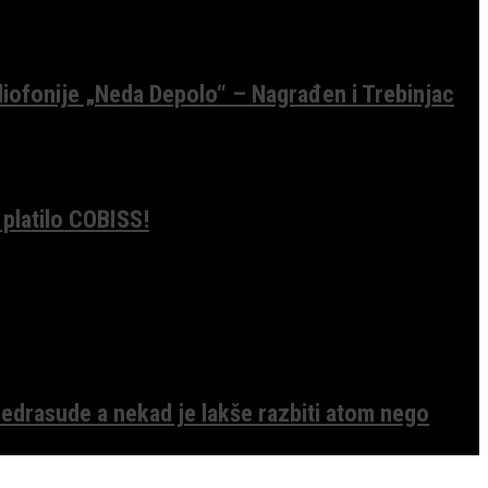
diofonije „Neda Depolo“ – Nagrađen i Trebinjac
 platilo COBISS!
edrasude a nekad je lakše razbiti atom nego