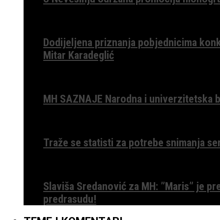
Dodijeljena priznanja pobjednicima konk
Mitar Karadeglić
MH SAZNAJE Narodna i univerzitetska bib
Traže se statisti za potrebe snimanja ser
Slaviša Sredanović za MH: ”Maris” je p
predrasudu!