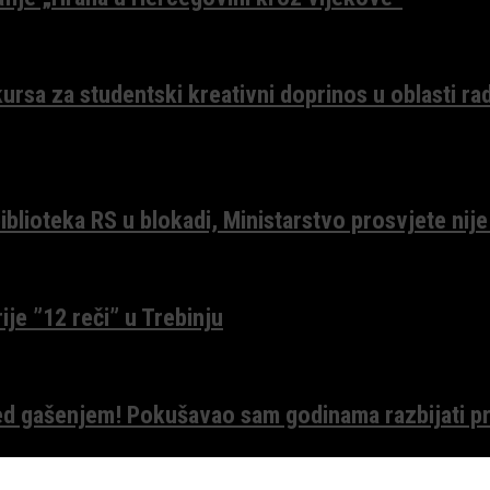
ursa za studentski kreativni doprinos u oblasti ra
lioteka RS u blokadi, Ministarstvo prosvjete nije
ije ”12 reči” u Trebinju
red gašenjem! Pokušavao sam godinama razbijati pr