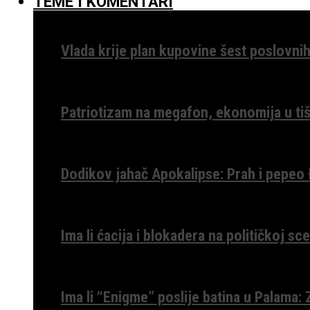
TEME I KOMENTARI
Vlada krije plan kupovine šest poslovnih
Patriotizam na megafon, ekonomija u tiš
Dodikov jahač Apokalipse: Prah i pepeo
Ima li ćacija i blokadera na političkoj s
Ima li “Enigme” poslije batina u Palama: