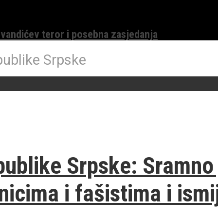
evandićev teror i posebna zasjedanja
publike Srpske
ublike Srpske: Sramno je
nicima i fašistima i ismi