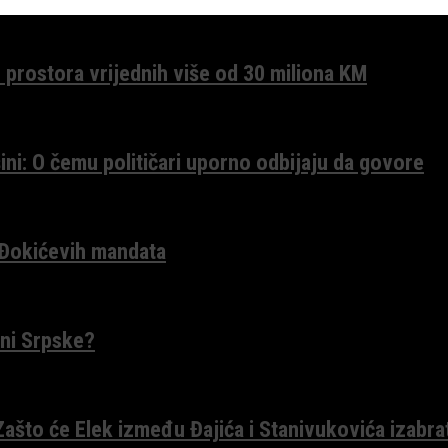
 prostora vrijednih više od 30 miliona KM
ini: O čemu političari uporno odbijaju da govore
 Đokićevih mandata
ceni Srpske?
 Zašto će Elek između Đajića i Stanivukovića izabra