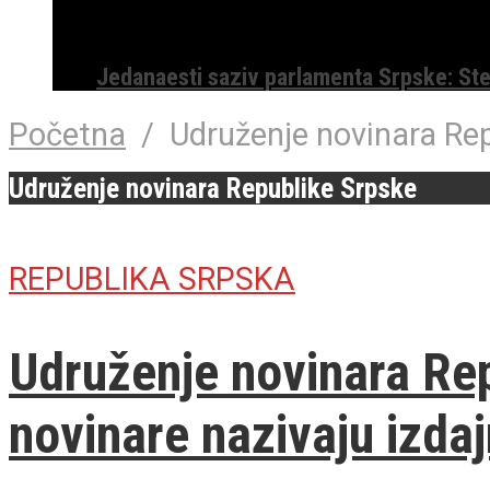
Jedanaesti saziv parlamenta Srpske: St
Početna
/
Udruženje novinara Re
Udruženje novinara Republike Srpske
REPUBLIKA SRPSKA
Udruženje novinara Rep
novinare nazivaju izdaj