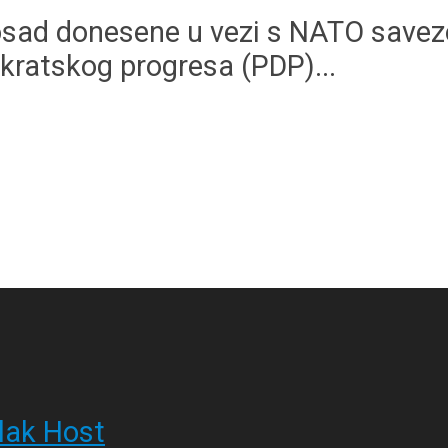
osad donesene u vezi s NATO savezo
kratskog progresa (PDP)...
lak Host