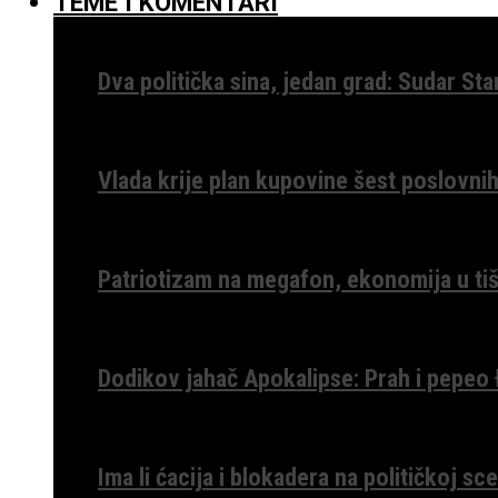
TEME I KOMENTARI
Dva politička sina, jedan grad: Sudar St
Vlada krije plan kupovine šest poslovnih
Patriotizam na megafon, ekonomija u tiš
Dodikov jahač Apokalipse: Prah i pepeo
Ima li ćacija i blokadera na političkoj s