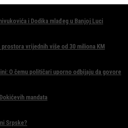
anivukovića i Dodika mlađeg u Banjoj Luci
 prostora vrijednih više od 30 miliona KM
ini: O čemu političari uporno odbijaju da govore
 Đokićevih mandata
ceni Srpske?