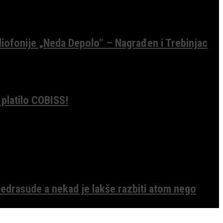
diofonije „Neda Depolo“ – Nagrađen i Trebinjac
 platilo COBISS!
edrasude a nekad je lakše razbiti atom nego