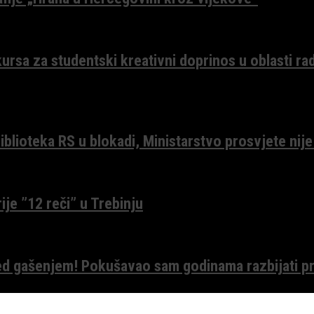
ursa za studentski kreativni doprinos u oblasti ra
lioteka RS u blokadi, Ministarstvo prosvjete nije
ije ”12 reči” u Trebinju
red gašenjem! Pokušavao sam godinama razbijati pr