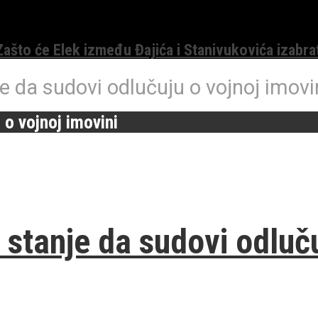
 Zašto će Elek između Đajića i Stanivukovića izabra
 da sudovi odlučuju o vojnoj imovi
o vojnoj imovini
tanje da sudovi odlučuj