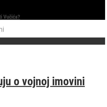
ti Vučića?
ni
u o vojnoj imovini