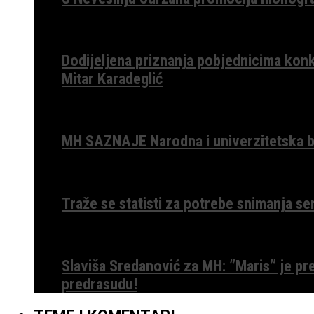
Dodijeljena priznanja pobjednicima konk
Mitar Karadeglić
MH SAZNAJE Narodna i univerzitetska bib
Traže se statisti za potrebe snimanja ser
Slaviša Sredanović za MH: ”Maris” je p
predrasudu!