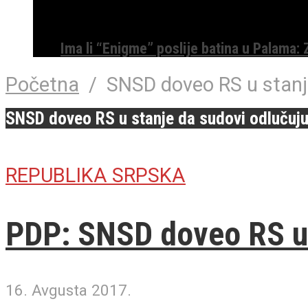
Ima li “Enigme” poslije batina u Palama:
Početna
/
SNSD doveo RS u stanje
SNSD doveo RS u stanje da sudovi odlučuju 
REPUBLIKA SRPSKA
PDP: SNSD doveo RS u s
16. Avgusta 2017.