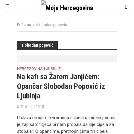
Početna
/
slobodan popović
slobodan popović
HERCEGOVINA
LJUBINJE
•
Na kafi sa Žarom Janjićem:
Opančar Slobodan Popović iz
Ljubinja
2. Aprila 2015.
U slavu modernih vremena i cipela ushićeni pesnik
je zapisao: “Djeca bi nam propala da nije cipela za
stopala”. O opancima, prethodnicima tih cipela,