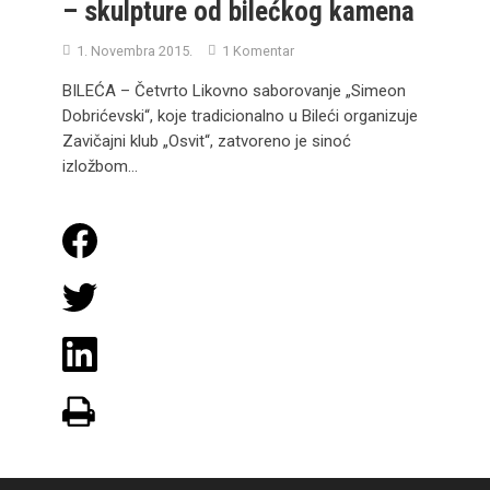
– skulpture od bilećkog kamena
1. Novembra 2015.
1 Komentar
BILEĆA – Četvrto Likovno saborovanje „Simeon
Dobrićevski“, koje tradicionalno u Bileći organizuje
Zavičajni klub „Osvit“, zatvoreno je sinoć
izložbom...