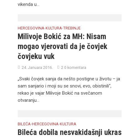
vikenda u...
HERCEGOVINA
KULTURA
TREBINJE
•
•
Milivoje Bokić za MH: Nisam
mogao vjerovati da je čovjek
čovjeku vuk
24. Januara 2016.
2 0 komentara
„Svaki čovjek sanja da nešto postigne u životu – ja
sam sanjario i moji su se snovi, evo, obistinili“,
rekao je vajar Milivoje Bokić na svečanom
otvaranju...
BILEĆA
HERCEGOVINA
KULTURA
•
•
Bileća dobila nesvakidašnji ukras