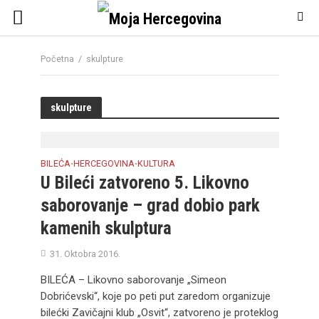
Početna
/
skulpture
skulpture
BILEĆA
HERCEGOVINA
KULTURA
•
•
U Bileći zatvoreno 5. Likovno
saborovanje – grad dobio park
kamenih skulptura
31. Oktobra 2016.
BILEĆA – Likovno saborovanje „Simeon
Dobrićevski“, koje po peti put zaredom organizuje
bilećki Zavičajni klub „Osvit“, zatvoreno je proteklog