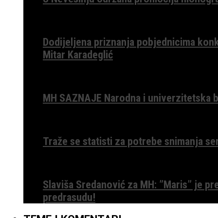
Dodijeljena priznanja pobjednicima konk
Mitar Karadeglić
MH SAZNAJE Narodna i univerzitetska bib
Traže se statisti za potrebe snimanja ser
Slaviša Sredanović za MH: ”Maris” je p
predrasudu!