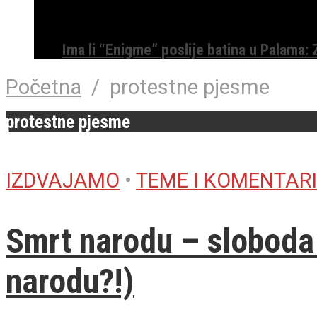
Ima li “Enigme” poslije batina u Palama:
Početna
/
protestne pjesme
protestne pjesme
IZDVAJAMO
•
TEME I KOMENTARI
Smrt narodu – sloboda 
narodu?!)