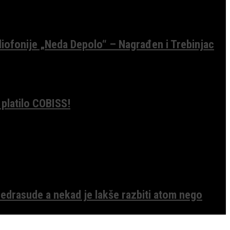
diofonije „Neda Depolo“ – Nagrađen i Trebinjac
 platilo COBISS!
edrasude a nekad je lakše razbiti atom nego