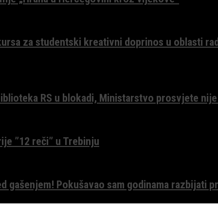
ursa za studentski kreativni doprinos u oblasti ra
lioteka RS u blokadi, Ministarstvo prosvjete nije
ije ”12 reči” u Trebinju
red gašenjem! Pokušavao sam godinama razbijati pr