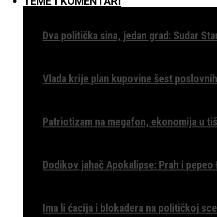
TEME I KOMENTARI
Dva politička sina, jedan grad: Sudar St
Vlada krije plan kupovine šest poslovnih
Patriotizam na megafon, ekonomija u tiš
Dodikov jahač Apokalipse: Prah i pepeo
Ima li ćacija i blokadera na političkoj s