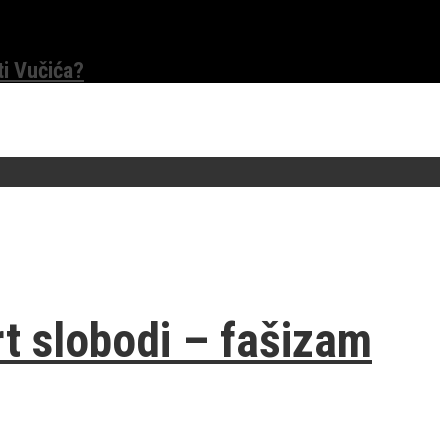
ti Vučića?
t slobodi – fašizam