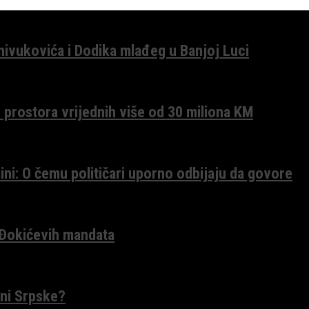
anivukovića i Dodika mlađeg u Banjoj Luci
 prostora vrijednih više od 30 miliona KM
ini: O čemu političari uporno odbijaju da govore
 Đokićevih mandata
ceni Srpske?