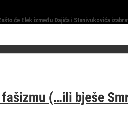
 Zašto će Elek između Đajića i Stanivukovića izabra
fašizmu (…ili bješe Smr