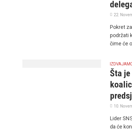
deleg
22. Nove
Pokret za
podržati 
čime će o
IZDVAJAM
Šta j
koalic
preds
10. Nove
Lider SNS
da će kon