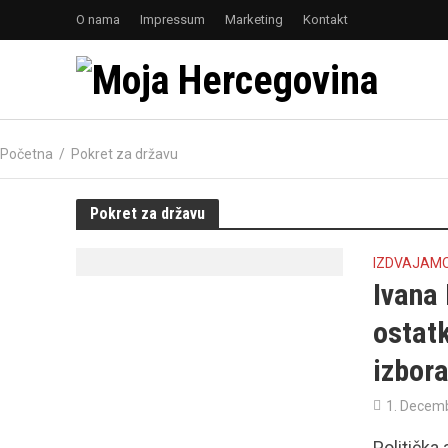
O nama
Impressum
Marketing
Kontakt
Početna
/
Pokret za državu
Pokret za državu
IZDVAJAM
Ivana 
ostat
izbora
1. Decem
Politička