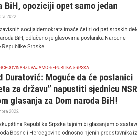
 BiH, opoziciji opet samo jedan
bra 2022.
avisnih socijaldemokrata imaće četiri od pet srpskih de
aroda BiH, odlučeno je glasovima poslanika Narodne
 Republike Srpske...
ERCEGOVINA
•
IZDVAJAMO
•
REPUBLIKA SRPSKA
d Duratović: Moguće da će poslanici
eta za državu” napustiti sjednicu NS
kom glasanja za Dom naroda BiH!
mbra 2022.
kupština Republike Srpske tajnim bi glasanjem o sastav
oda Bosne i Hercegovine odnosno njenih predstavnika i