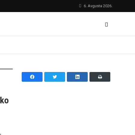
6. Avgusta 2026.
oko
u