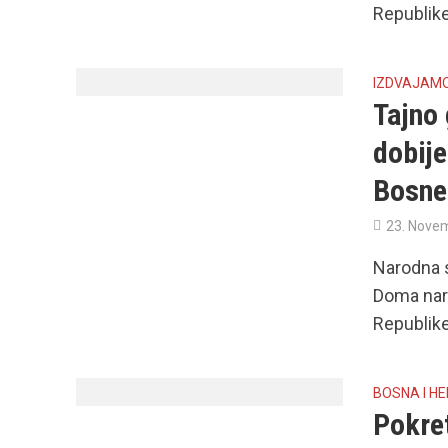
Republike
IZDVAJAM
Tajno
dobije
Bosne
23. Nove
Narodna s
Doma nar
Republike
BOSNA I H
Pokret