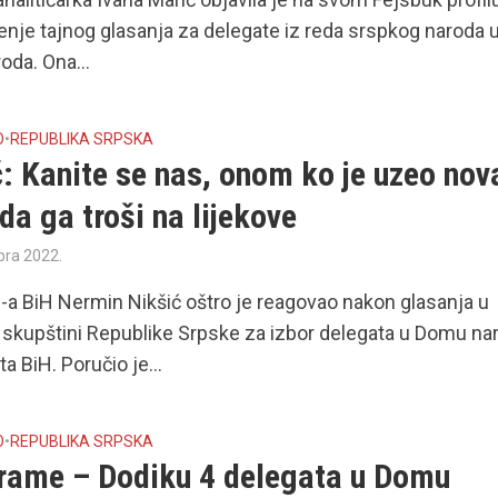
enje tajnog glasanja za delegate iz reda srspkog naroda 
da. Ona...
O
•
REPUBLIKA SRPSKA
: Kanite se nas, onom ko je uzeo nov
da ga troši na lijekove
bra 2022.
-a BiH Nermin Nikšić oštro je reagovao nakon glasanja u
skupštini Republike Srpske za izbor delegata u Domu na
a BiH. Poručio je...
O
•
REPUBLIKA SRPSKA
drame – Dodiku 4 delegata u Domu