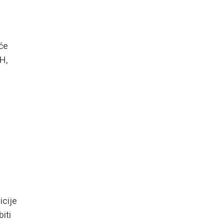
eće
H,
icije
iti