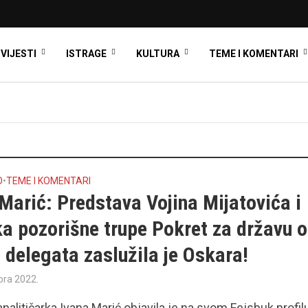
VIJESTI
ISTRAGE
KULTURA
TEME I KOMENTARI
O
•
TEME I KOMENTARI
Marić: Predstava Vojina Mijatovića i
ka pozorišne trupe Pokret za državu 
 delegata zaslužila je Oskara!
bra 2022.
 analitičarka Ivana Marić objavila je na svom Fejsbuk profil