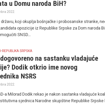
ata u Domu naroda BiH?
mbra 2022.
 državu, koji okuplja bošnjačke i probosanske stranke, n
kandidata opozicije iz Republike Srpske za Dom naroda Bi
mogućiti SNSD...
O
•
REPUBLIKA SRPSKA
e dogovoreno na sastanku vladajuće
ije? Dodik otkrio ime novog
jednika NSRS
mbra 2022.
D-a Milorad Dodik rekao je nakon sastanka vladajuće koal
stitutivna sjednica Narodne skupštine Republike Srpske b