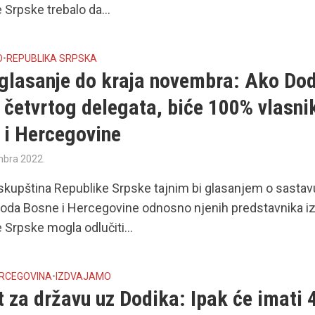
 Srpske trebalo da...
O
•
REPUBLIKA SRPSKA
 glasanje do kraja novembra: Ako Do
 četvrtog delegata, biće 100% vlasni
 i Hercegovine
mbra 2022.
kupština Republike Srpske tajnim bi glasanjem o sastav
oda Bosne i Hercegovine odnosno njenih predstavnika i
 Srpske mogla odlučiti...
ERCEGOVINA
•
IZDVAJAMO
 za državu uz Dodika: Ipak će imati 