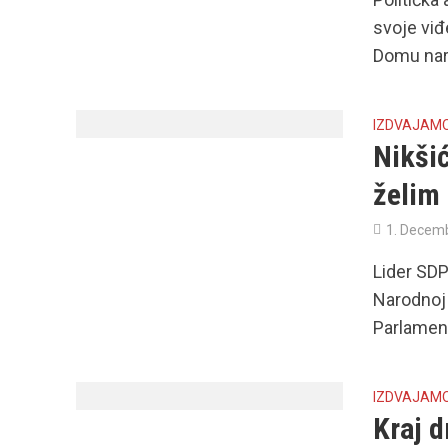
svoje viđ
Domu naro
IZDVAJAM
Nikšić
želim 
1. Decem
Lider SDP
Narodnoj 
Parlament
IZDVAJAM
Kraj 