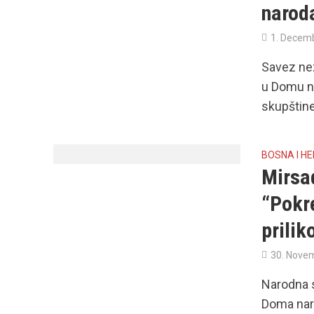
naroda
1. Decem
Savez nez
u Domu n
skupštine
BOSNA I H
Mirsa
“Pokr
prili
30. Nove
Narodna s
Doma nar