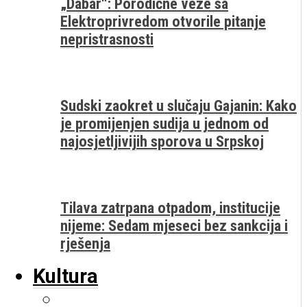
„Dabar“: Porodične veze sa
Elektroprivredom otvorile pitanje
nepristrasnosti
Sudski zaokret u slučaju Gajanin: Kako
je promijenjen sudija u jednom od
najosjetljivijih sporova u Srpskoj
Tilava zatrpana otpadom, institucije
nijeme: Sedam mjeseci bez sankcija i
rješenja
Kultura