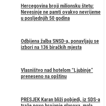
Hercegovina broji milionsku štetu:
Nevesinje ne pamti ovakvo nevrijeme
u posljednjih 50 godina
Odbijena žalba SNSD-a, ponavljaju se
izbori na 136 biračkih mjesta
Vlasništvo nad hotelom “Ljubinje”
preneseno na opštinu
PRESJEK Karan bliži pobjedi, iz SDS-a
traže novo brojanje glasova, mala