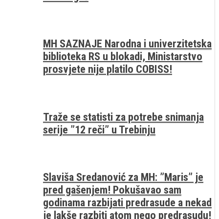
MH SAZNAJE Narodna i univerzitetska
biblioteka RS u blokadi, Ministarstvo
prosvjete nije platilo COBISS!
Traže se statisti za potrebe snimanja
serije ”12 reči” u Trebinju
Slaviša Sredanović za MH: ”Maris” je
pred gašenjem! Pokušavao sam
godinama razbijati predrasude a nekad
je lakše razbiti atom nego predrasudu!