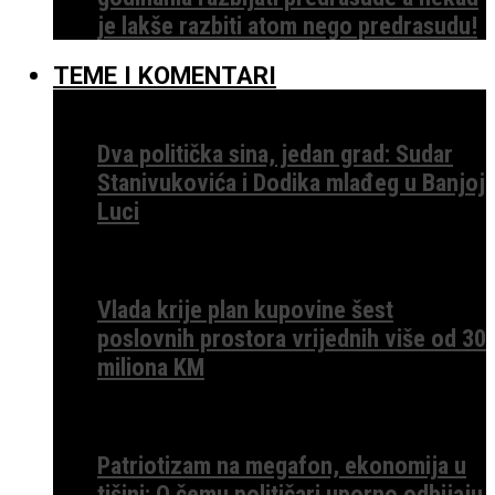
je lakše razbiti atom nego predrasudu!
TEME I KOMENTARI
Dva politička sina, jedan grad: Sudar
Stanivukovića i Dodika mlađeg u Banjoj
Luci
Vlada krije plan kupovine šest
poslovnih prostora vrijednih više od 30
miliona KM
Patriotizam na megafon, ekonomija u
tišini: O čemu političari uporno odbijaju