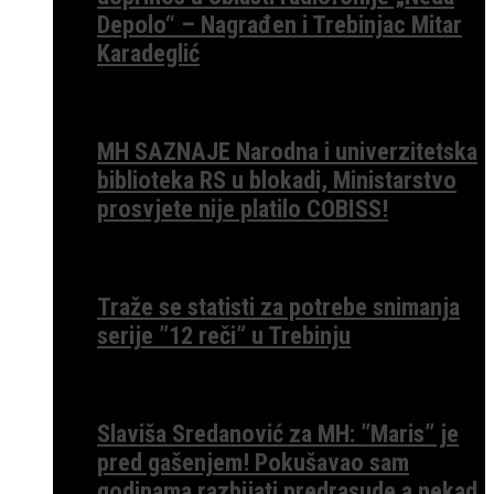
Depolo“ – Nagrađen i Trebinjac Mitar
Karadeglić
MH SAZNAJE Narodna i univerzitetska
biblioteka RS u blokadi, Ministarstvo
prosvjete nije platilo COBISS!
Traže se statisti za potrebe snimanja
serije ”12 reči” u Trebinju
Slaviša Sredanović za MH: ”Maris” je
pred gašenjem! Pokušavao sam
godinama razbijati predrasude a nekad