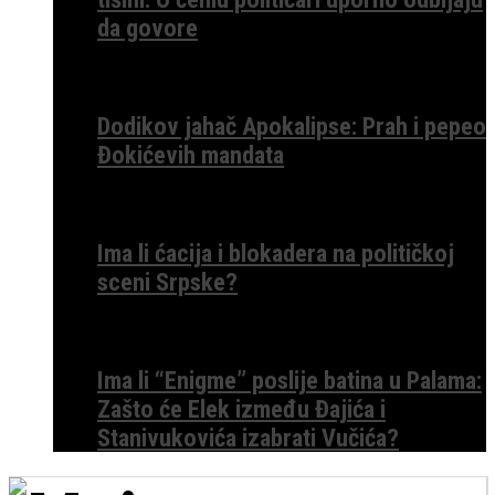
da govore
Dodikov jahač Apokalipse: Prah i pepeo
Đokićevih mandata
Ima li ćacija i blokadera na političkoj
sceni Srpske?
Ima li “Enigme” poslije batina u Palama:
Zašto će Elek između Đajića i
Stanivukovića izabrati Vučića?