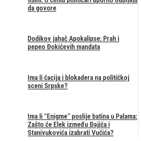
da govore
Dodikov jahač Apokalipse: Prah i
pepeo Đokićevih mandata
Ima li ćacija i blokadera na političkoj
sceni Srpske?
Ima li “Enigme” poslije batina u Palama:
Zašto će Elek između Đajića i
Stanivukovića izabrati Vučića?