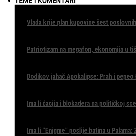
TEME I KOMENTARI
Vlada krije plan kupovine šest poslovnih
Patriotizam na megafon, ekonomija u tiš
Dodikov jahač Apokalipse: Prah i pepeo
Ima li ćacija i blokadera na političkoj s
Ima li “Enigme” poslije batina u Palama: