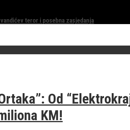
evandićev teror i posebna zasjedanja
“Ortaka”: Od “Elektrokra
 miliona KM!