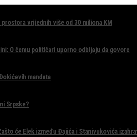
 prostora vrijednih više od 30 miliona KM
ini: O čemu političari uporno odbijaju da govore
 Đokićevih mandata
ceni Srpske?
 Zašto će Elek između Đajića i Stanivukovića izabra