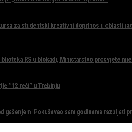
ursa za studentski kreativni doprinos u oblasti ra
lioteka RS u blokadi, Ministarstvo prosvjete nije
ije ”12 reči” u Trebinju
red gašenjem! Pokušavao sam godinama razbijati pr