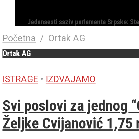
Jedanaesti saziv parlamenta Srpske: St
Početna
/
Ortak AG
Ortak AG
ISTRAGE
•
IZDVAJAMO
Svi poslovi za jednog 
Željke Cvijanović 1,75