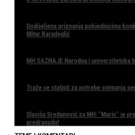
Dodijeljena priznanja pobjednicima konk
Mitar Karadeglić
MH SAZNAJE Narodna i univerzitetska bib
Traže se statisti za potrebe snimanja ser
Slaviša Sredanović za MH: ”Maris” je p
predrasudu!