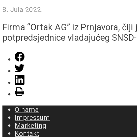
8. Jula 2022.
Firma “Ortak AG” iz Prnjavora, čiji
potpredsjednice vladajućeg SNSD-a,
O nama
Impressum
Marketing
Kontakt