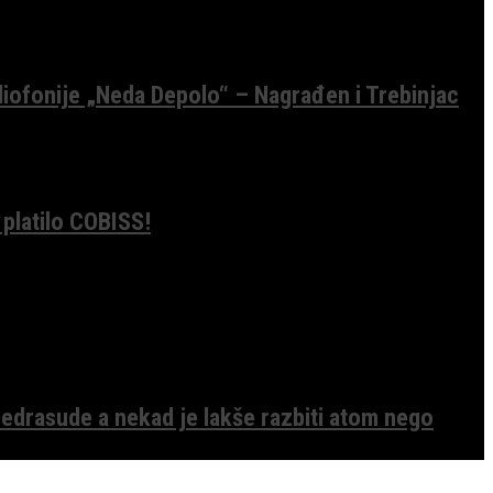
diofonije „Neda Depolo“ – Nagrađen i Trebinjac
 platilo COBISS!
edrasude a nekad je lakše razbiti atom nego