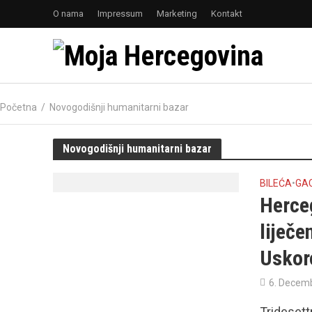
O nama
Impressum
Marketing
Kontakt
Početna
/
Novogodišnji humanitarni bazar
Novogodišnji humanitarni bazar
BILEĆA
•
GA
Herce
liječe
Uskor
6. Decem
Tridesett