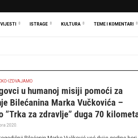
VIJESTI
ISTRAGE
KULTURA
TEME I KOMENTARI
CKO
•
IZDVAJAMO
govci u humanoj misiji pomoći za
nje Bilećanina Marka Vučkovića –
o ”Trka za zdravlje” duga 70 kilomet
bra 2020.
rogodišnji Bilećanin Marko Vučković već dvije godine bori