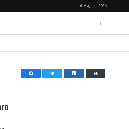
6. Avgusta 2026.
ara
 se