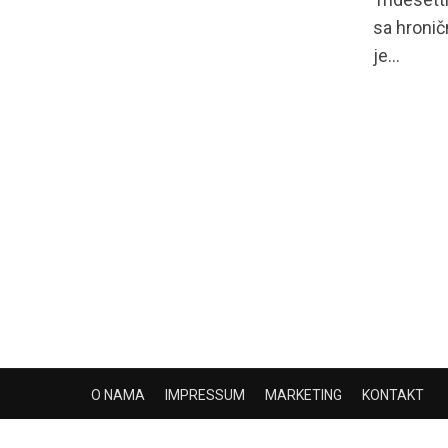
sa hronič
je...
O NAMA
IMPRESSUM
MARKETING
KONTAKT