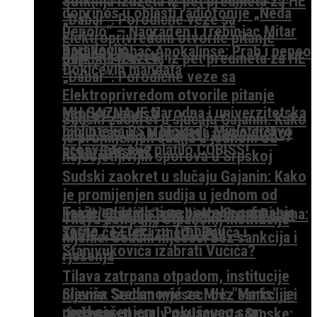
Sutkinja izuzeta iz pet predmeta za HE
doprinos u oblasti radiofonije „Neda
„Dabar“: Porodične veze sa
Depolo“ – Nagrađen i Trebinjac Mitar
Elektroprivredom otvorile pitanje
Karadeglić
Dodikov jahač Apokalipse: Prah i pepeo
nepristrasnosti
Sutkinja izuzeta iz pet predmeta za HE
Đokićevih mandata
„Dabar“: Porodične veze sa
Elektroprivredom otvorile pitanje
MH SAZNAJE Narodna i univerzitetska
nepristrasnosti
Sudski zaokret u slučaju Gajanin: Kako
biblioteka RS u blokadi, Ministarstvo
Ima li ćacija i blokadera na političkoj
je promijenjen sudija u jednom od
prosvjete nije platilo COBISS!
sceni Srpske?
najosjetljivijih sporova u Srpskoj
Sudski zaokret u slučaju Gajanin: Kako
je promijenjen sudija u jednom od
Traže se statisti za potrebe snimanja
najosjetljivijih sporova u Srpskoj
Ima li “Enigme” poslije batina u Palama:
Tilava zatrpana otpadom, institucije
serije ”12 reči” u Trebinju
Zašto će Elek između Đajića i
nijeme: Sedam mjeseci bez sankcija i
Stanivukovića izabrati Vučića?
rješenja
Tilava zatrpana otpadom, institucije
Slaviša Sredanović za MH: ”Maris” je
nijeme: Sedam mjeseci bez sankcija i
pred gašenjem! Pokušavao sam
rješenja
Jedanaesti saziv parlamenta Srpske: