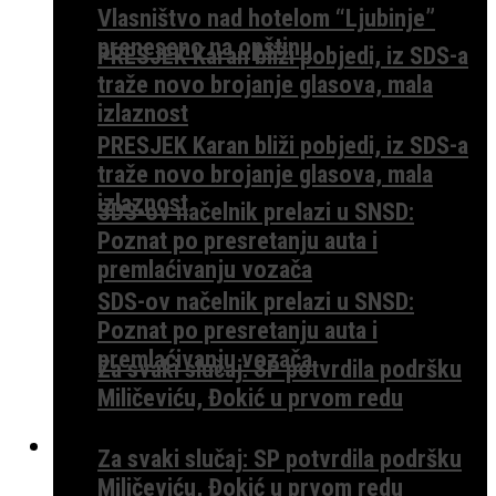
Vlasništvo nad hotelom “Ljubinje”
preneseno na opštinu
PRESJEK Karan bliži pobjedi, iz SDS-a
traže novo brojanje glasova, mala
izlaznost
PRESJEK Karan bliži pobjedi, iz SDS-a
traže novo brojanje glasova, mala
izlaznost
SDS-ov načelnik prelazi u SNSD:
Poznat po presretanju auta i
premlaćivanju vozača
SDS-ov načelnik prelazi u SNSD:
Poznat po presretanju auta i
premlaćivanju vozača
Za svaki slučaj: SP potvrdila podršku
Miličeviću, Đokić u prvom redu
ISTRAGE
Za svaki slučaj: SP potvrdila podršku
Miličeviću, Đokić u prvom redu