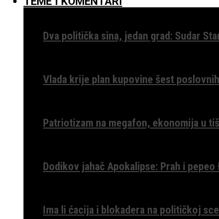
TEME I KOMENTARI
Dva politička sina, jedan grad: Sudar St
Vlada krije plan kupovine šest poslovnih
Patriotizam na megafon, ekonomija u tiš
Dodikov jahač Apokalipse: Prah i pepeo
Ima li ćacija i blokadera na političkoj s