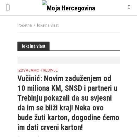
Početna
/
lokalna vlast
lokalna vlast
IZDVAJAMO
TREBINJE
•
Vučinić: Novim zaduženjem od
10 miliona KM, SNSD i partneri u
Trebinju pokazali da su svjesni
da im se bliži kraj! Neka ovo
bude žuti karton, dogodine ćemo
im dati crveni karton!