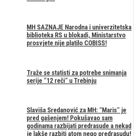
MH SAZNAJE Narodna i univerzitetska
biblioteka RS u blokadi, Ministarstvo
prosvjete nije platilo COBISS!
Traže se statisti za potrebe snimanja
serije ”12 reči” u Trebinju
Slaviša Sredanović za MH: ”Maris” je
pred gašenjem! Pokušavao sam
godinama razbijati predrasude a nekad
je lakše razbiti atom nego predrasudu!