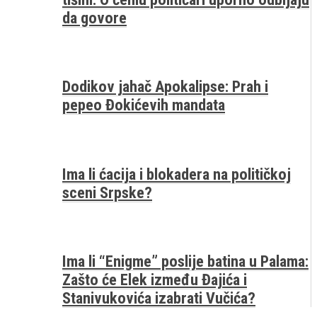
da govore
Dodikov jahač Apokalipse: Prah i
pepeo Đokićevih mandata
Ima li ćacija i blokadera na političkoj
sceni Srpske?
Ima li “Enigme” poslije batina u Palama:
Zašto će Elek između Đajića i
Stanivukovića izabrati Vučića?