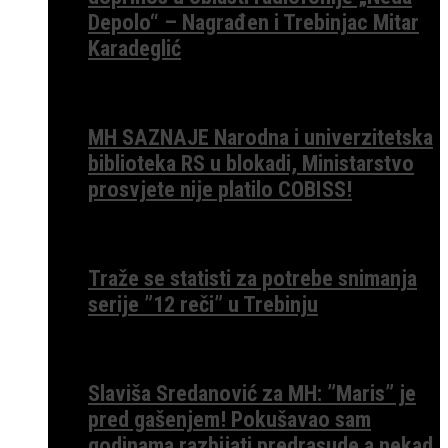
Depolo“ – Nagrađen i Trebinjac Mitar
Karadeglić
MH SAZNAJE Narodna i univerzitetska
biblioteka RS u blokadi, Ministarstvo
prosvjete nije platilo COBISS!
Traže se statisti za potrebe snimanja
serije ”12 reči” u Trebinju
Slaviša Sredanović za MH: ”Maris” je
pred gašenjem! Pokušavao sam
godinama razbijati predrasude a nekad