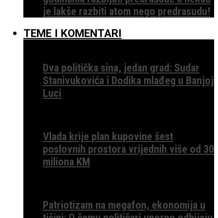
je lakše razbiti atom nego predrasudu!
TEME I KOMENTARI
Dva politička sina, jedan grad: Sudar
Stanivukovića i Dodika mlađeg u Banjoj
Luci
Vlada krije plan kupovine šest
poslovnih prostora vrijednih više od 30
miliona KM
Patriotizam na megafon, ekonomija u
tišini: O čemu političari uporno odbijaju