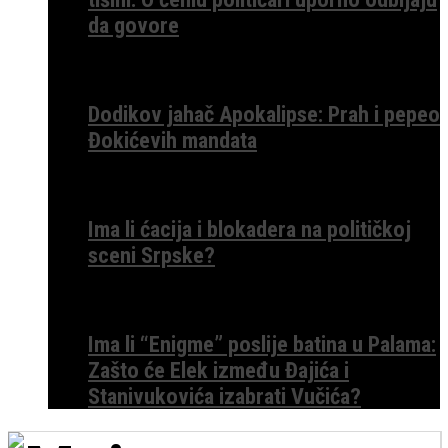
da govore
Dodikov jahač Apokalipse: Prah i pepeo
Đokićevih mandata
Ima li ćacija i blokadera na političkoj
sceni Srpske?
Ima li “Enigme” poslije batina u Palama:
Zašto će Elek između Đajića i
Stanivukovića izabrati Vučića?