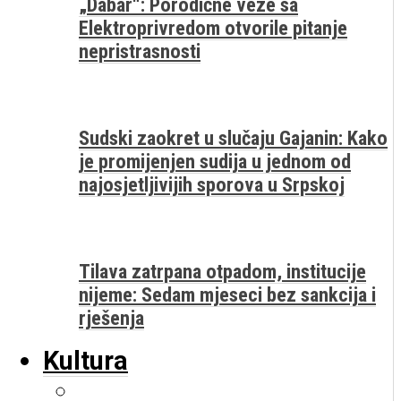
„Dabar“: Porodične veze sa
Elektroprivredom otvorile pitanje
nepristrasnosti
Sudski zaokret u slučaju Gajanin: Kako
je promijenjen sudija u jednom od
najosjetljivijih sporova u Srpskoj
Tilava zatrpana otpadom, institucije
nijeme: Sedam mjeseci bez sankcija i
rješenja
Kultura