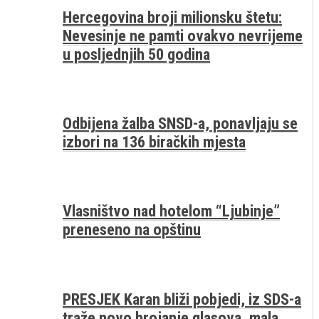
Hercegovina broji milionsku štetu:
Nevesinje ne pamti ovakvo nevrijeme
u posljednjih 50 godina
Odbijena žalba SNSD-a, ponavljaju se
izbori na 136 biračkih mjesta
Vlasništvo nad hotelom “Ljubinje”
preneseno na opštinu
PRESJEK Karan bliži pobjedi, iz SDS-a
traže novo brojanje glasova, mala