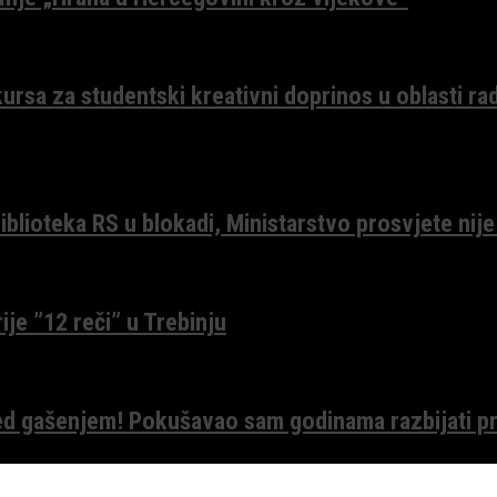
ursa za studentski kreativni doprinos u oblasti ra
lioteka RS u blokadi, Ministarstvo prosvjete nije
ije ”12 reči” u Trebinju
red gašenjem! Pokušavao sam godinama razbijati pr