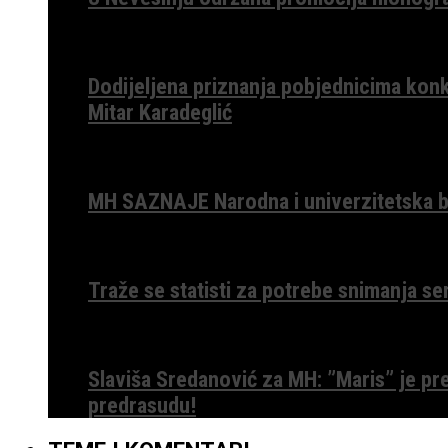
Dodijeljena priznanja pobjednicima konk
Mitar Karadeglić
MH SAZNAJE Narodna i univerzitetska bib
Traže se statisti za potrebe snimanja ser
Slaviša Sredanović za MH: ”Maris” je p
predrasudu!