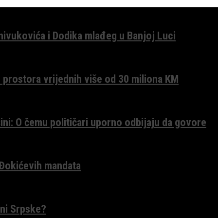
anivukovića i Dodika mlađeg u Banjoj Luci
 prostora vrijednih više od 30 miliona KM
ini: O čemu političari uporno odbijaju da govore
 Đokićevih mandata
ceni Srpske?