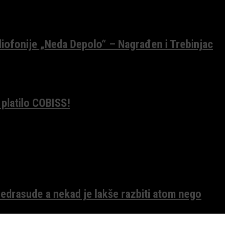
diofonije „Neda Depolo“ – Nagrađen i Trebinjac
 platilo COBISS!
edrasude a nekad je lakše razbiti atom nego