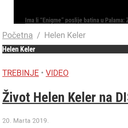
Ima li “Enigme” poslije batina u Palama:
Početna
/
Helen Keler
Helen Keler
TREBINJE
•
VIDEO
Život Helen Keler na D
20. Marta 2019.