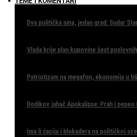
TEME I KOMENTARI
Dva politička sina, jedan grad: Sudar St
Vlada krije plan kupovine šest poslovnih
Patriotizam na megafon, ekonomija u tiš
Dodikov jahač Apokalipse: Prah i pepeo
Ima li ćacija i blokadera na političkoj s