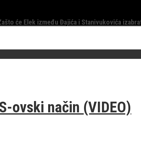
 Zašto će Elek između Đajića i Stanivukovića izabra
IS-ovski način (VIDEO)