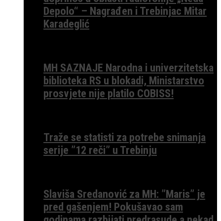
Depolo“ – Nagrađen i Trebinjac Mitar
Karadeglić
MH SAZNAJE Narodna i univerzitetska
biblioteka RS u blokadi, Ministarstvo
prosvjete nije platilo COBISS!
Traže se statisti za potrebe snimanja
serije ”12 reči” u Trebinju
Slaviša Sredanović za MH: ”Maris” je
pred gašenjem! Pokušavao sam
godinama razbijati predrasude a nekad