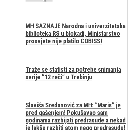
MH SAZNAJE Narodna i univerzitetska
biblioteka RS u blokadi, Ministarstvo
prosvjete nije platilo COBISS!
Traže se statisti za potrebe snimanja
serije ”12 reči” u Trebinju
Slaviša Sredanović za MH: ”Maris” je
pred gašenjem! Pokušavao sam
godinama razbijati predrasude a nekad
je lakše razbiti atom nego predrasudu!