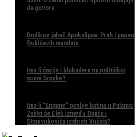
da govore
Dodikov jahač Apokalipse: Prah i pepeo
Đokićevih mandata
Ima li ćacija i blokadera na političkoj
sceni Srpske?
Ima li “Enigme” poslije batina u Palama:
Zašto će Elek između Đajića i
Stanivukovića izabrati Vučića?