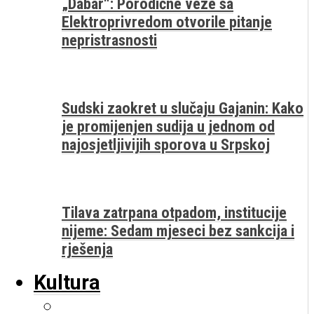
„Dabar“: Porodične veze sa
Elektroprivredom otvorile pitanje
nepristrasnosti
Sudski zaokret u slučaju Gajanin: Kako
je promijenjen sudija u jednom od
najosjetljivijih sporova u Srpskoj
Tilava zatrpana otpadom, institucije
nijeme: Sedam mjeseci bez sankcija i
rješenja
Kultura