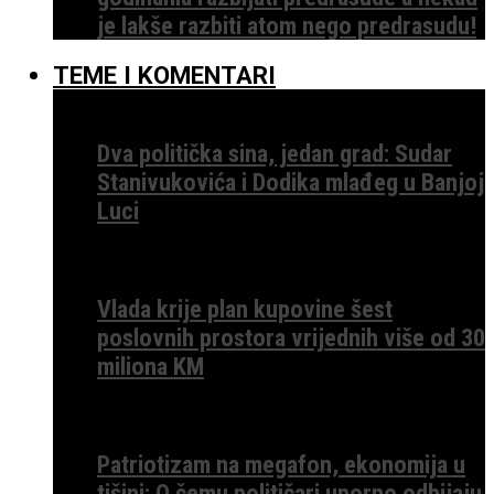
je lakše razbiti atom nego predrasudu!
TEME I KOMENTARI
Dva politička sina, jedan grad: Sudar
Stanivukovića i Dodika mlađeg u Banjoj
Luci
Vlada krije plan kupovine šest
poslovnih prostora vrijednih više od 30
miliona KM
Patriotizam na megafon, ekonomija u
tišini: O čemu političari uporno odbijaju