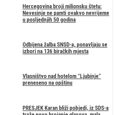
Hercegovina broji milionsku štetu:
Nevesinje ne pamti ovakvo nevrijeme
u posljednjih 50 godina
Odbijena žalba SNSD-a, ponavljaju se
izbori na 136 biračkih mjesta
Vlasništvo nad hotelom “Ljubinje”
preneseno na opštinu
PRESJEK Karan bliži pobjedi, iz SDS-a
traže novo brojanje glasova, mala