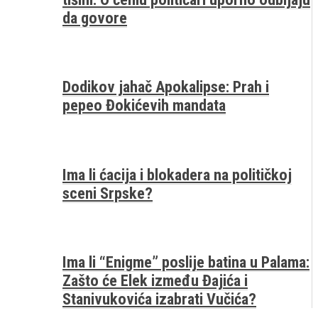
da govore
Dodikov jahač Apokalipse: Prah i
pepeo Đokićevih mandata
Ima li ćacija i blokadera na političkoj
sceni Srpske?
Ima li “Enigme” poslije batina u Palama:
Zašto će Elek između Đajića i
Stanivukovića izabrati Vučića?