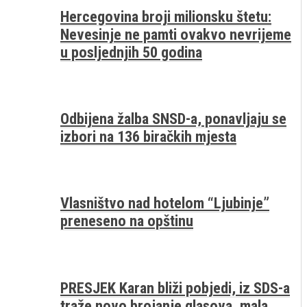
Hercegovina broji milionsku štetu:
Nevesinje ne pamti ovakvo nevrijeme
u posljednjih 50 godina
Odbijena žalba SNSD-a, ponavljaju se
izbori na 136 biračkih mjesta
Vlasništvo nad hotelom “Ljubinje”
preneseno na opštinu
PRESJEK Karan bliži pobjedi, iz SDS-a
traže novo brojanje glasova, mala