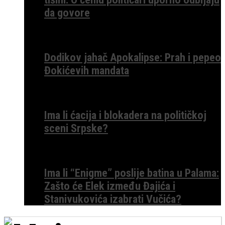
da govore
Dodikov jahač Apokalipse: Prah i pepeo
Đokićevih mandata
Ima li ćacija i blokadera na političkoj
sceni Srpske?
Ima li “Enigme” poslije batina u Palama:
Zašto će Elek između Đajića i
Stanivukovića izabrati Vučića?