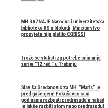
MH SAZNAJE Narodna i univerzitetska
biblioteka RS u blokadi, Ministarstvo
prosvjete nije platilo COBISS!
Traže se statisti za potrebe snimanja
serije ”12 reči” u Trebinju
Slaviša Sredanović za MH: ”Maris” je
pred gašenjem! Pokušavao sam
godinama razbijati predrasude a nekad
je lakše razbiti atom nego predrasudu!