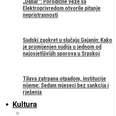
„Dabar“: Porodične veze sa
Elektroprivredom otvorile pitanje
nepristrasnosti
Sudski zaokret u slučaju Gajanin: Kako
je promijenjen sudija u jednom od
najosjetljivijih sporova u Srpskoj
Tilava zatrpana otpadom, institucije
nijeme: Sedam mjeseci bez sankcija i
rješenja
Kultura