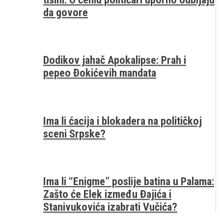
da govore
Dodikov jahač Apokalipse: Prah i
pepeo Đokićevih mandata
Ima li ćacija i blokadera na političkoj
sceni Srpske?
Ima li “Enigme” poslije batina u Palama:
Zašto će Elek između Đajića i
Stanivukovića izabrati Vučića?