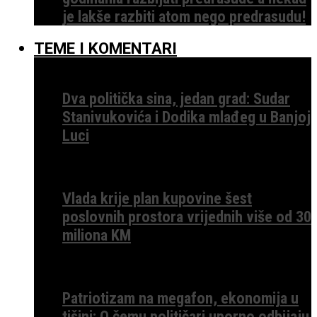
je lakše razbiti atom nego predrasudu!
TEME I KOMENTARI
Dva politička sina, jedan grad: Sudar
Stanivukovića i Dodika mlađeg u Banjoj
Luci
Vlada krije plan kupovine šest
poslovnih prostora vrijednih više od 30
miliona KM
Patriotizam na megafon, ekonomija u
tišini: O čemu političari uporno odbijaju