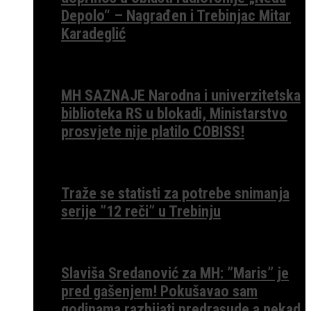
Depolo“ – Nagrađen i Trebinjac Mitar
Karadeglić
MH SAZNAJE Narodna i univerzitetska
biblioteka RS u blokadi, Ministarstvo
prosvjete nije platilo COBISS!
Traže se statisti za potrebe snimanja
serije ”12 reči” u Trebinju
Slaviša Sredanović za MH: ”Maris” je
pred gašenjem! Pokušavao sam
godinama razbijati predrasude a nekad