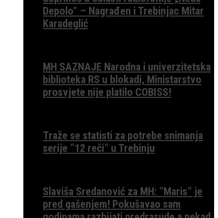
Depolo“ – Nagrađen i Trebinjac Mitar
Karadeglić
MH SAZNAJE Narodna i univerzitetska
biblioteka RS u blokadi, Ministarstvo
prosvjete nije platilo COBISS!
Traže se statisti za potrebe snimanja
serije ”12 reči” u Trebinju
Slaviša Sredanović za MH: ”Maris” je
pred gašenjem! Pokušavao sam
godinama razbijati predrasude a nekad