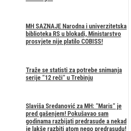
MH SAZNAJE Narodna i univerzitetska
biblioteka RS u blokadi, Ministarstvo
prosvjete nije platilo COBISS!
Traže se statisti za potrebe snimanja
serije ”12 reči” u Trebinju
Slaviša Sredanović za MH: ”Maris” je
pred gašenjem! Pokušavao sam
godinama razbijati predrasude a nekad
je lakše razbiti atom nego predrasudu!