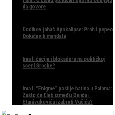
da govore
Dodikov jahač Apokalipse: Prah i pepeo
Đokićevih mandata
Ima li ćacija i blokadera na političkoj
sceni Srpske?
Ima li “Enigme” poslije batina u Palama:
Zašto će Elek između Đajića i
Stanivukovića izabrati Vučića?