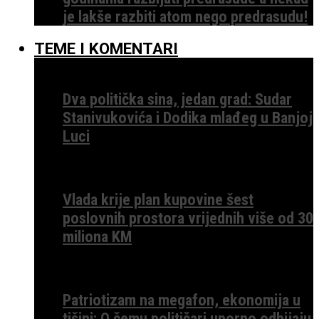
je lakše razbiti atom nego predrasudu!
TEME I KOMENTARI
Dva politička sina, jedan grad: Sudar
Stanivukovića i Dodika mlađeg u Banjoj
Luci
Vlada krije plan kupovine šest
poslovnih prostora vrijednih više od 30
miliona KM
Patriotizam na megafon, ekonomija u
tišini: O čemu političari uporno odbijaju