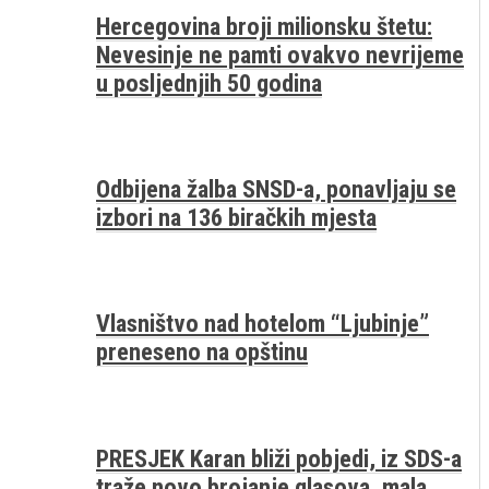
Hercegovina broji milionsku štetu:
Nevesinje ne pamti ovakvo nevrijeme
u posljednjih 50 godina
Odbijena žalba SNSD-a, ponavljaju se
izbori na 136 biračkih mjesta
Vlasništvo nad hotelom “Ljubinje”
preneseno na opštinu
PRESJEK Karan bliži pobjedi, iz SDS-a
traže novo brojanje glasova, mala