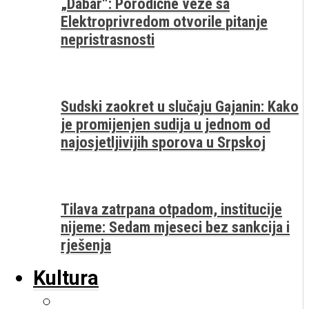
„Dabar“: Porodične veze sa
Elektroprivredom otvorile pitanje
nepristrasnosti
Sudski zaokret u slučaju Gajanin: Kako
je promijenjen sudija u jednom od
najosjetljivijih sporova u Srpskoj
Tilava zatrpana otpadom, institucije
nijeme: Sedam mjeseci bez sankcija i
rješenja
Kultura