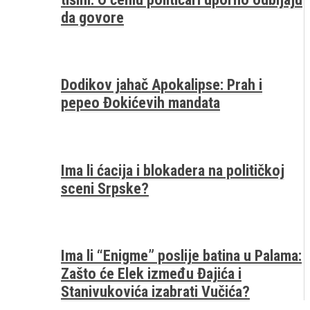
da govore
Dodikov jahač Apokalipse: Prah i
pepeo Đokićevih mandata
Ima li ćacija i blokadera na političkoj
sceni Srpske?
Ima li “Enigme” poslije batina u Palama:
Zašto će Elek između Đajića i
Stanivukovića izabrati Vučića?