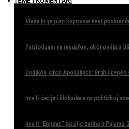
TEME I KOMENTARI
Vlada krije plan kupovine šest poslovnih
Patriotizam na megafon, ekonomija u tiš
Dodikov jahač Apokalipse: Prah i pepeo
Ima li ćacija i blokadera na političkoj s
Ima li “Enigme” poslije batina u Palama: