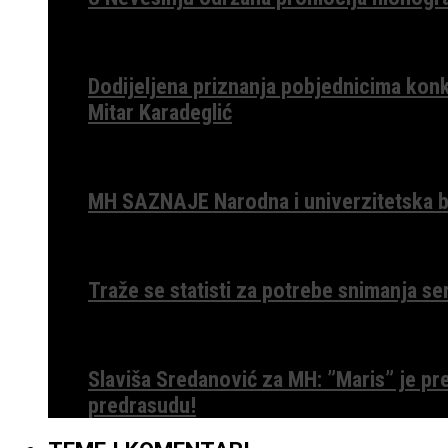
Dodijeljena priznanja pobjednicima konk
Mitar Karadeglić
MH SAZNAJE Narodna i univerzitetska bib
Traže se statisti za potrebe snimanja ser
Slaviša Sredanović za MH: ”Maris” je p
predrasudu!