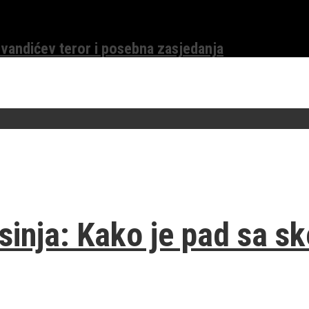
evandićev teror i posebna zasjedanja
sinja: Kako je pad sa s