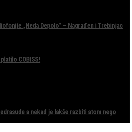
diofonije „Neda Depolo“ – Nagrađen i Trebinjac
 platilo COBISS!
edrasude a nekad je lakše razbiti atom nego