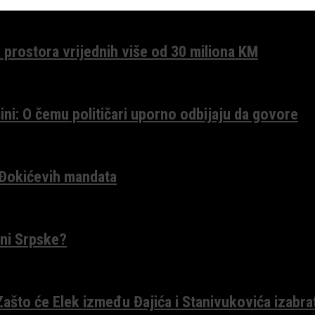
 prostora vrijednih više od 30 miliona KM
ini: O čemu političari uporno odbijaju da govore
 Đokićevih mandata
ceni Srpske?
 Zašto će Elek između Đajića i Stanivukovića izabra