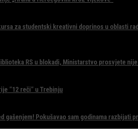
ursa za studentski kreativni doprinos u oblasti ra
lioteka RS u blokadi, Ministarstvo prosvjete nije
ije ”12 reči” u Trebinju
red gašenjem! Pokušavao sam godinama razbijati pr