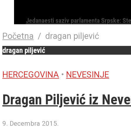
Jedanaesti saziv parlamenta Srpske: St
Početna
/
dragan piljević
dragan piljević
HERCEGOVINA
•
NEVESINJE
Dragan Piljević iz Neve
9. Decembra 2015.