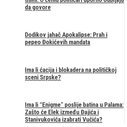
da govore
Dodikov jahač Apokalipse: Prah i
pepeo Đokićevih mandata
Ima li ćacija i blokadera na političkoj
sceni Srpske?
Ima li “Enigme” poslije batina u Palama:
Zašto će Elek između Đajića i
Stanivukovića izabrati Vučića?