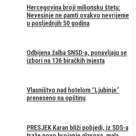
Hercegovina broji milionsku štetu:
Nevesinje ne pamti ovakvo nevrijeme
u posljednjih 50 godina
Odbijena žalba SNSD-a, ponavljaju se
izbori na 136 biračkih mjesta
Vlasništvo nad hotelom “Ljubinje”
preneseno na opštinu
PRESJEK Karan bliži pobjedi, iz SDS-a
traže novo brojanje glasova, mala