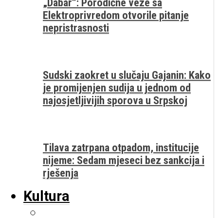
„Dabar“: Porodične veze sa
Elektroprivredom otvorile pitanje
nepristrasnosti
Sudski zaokret u slučaju Gajanin: Kako
je promijenjen sudija u jednom od
najosjetljivijih sporova u Srpskoj
Tilava zatrpana otpadom, institucije
nijeme: Sedam mjeseci bez sankcija i
rješenja
Kultura