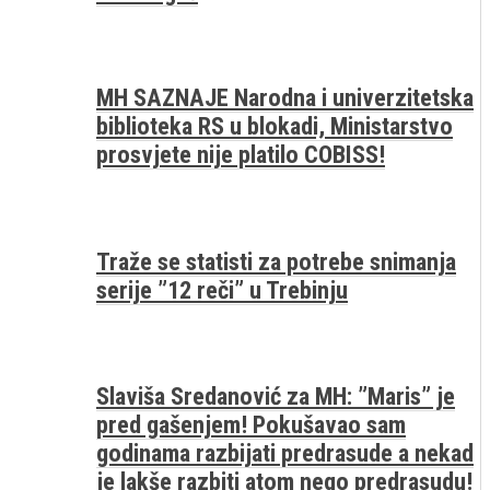
MH SAZNAJE Narodna i univerzitetska
biblioteka RS u blokadi, Ministarstvo
prosvjete nije platilo COBISS!
Traže se statisti za potrebe snimanja
serije ”12 reči” u Trebinju
Slaviša Sredanović za MH: ”Maris” je
pred gašenjem! Pokušavao sam
godinama razbijati predrasude a nekad
je lakše razbiti atom nego predrasudu!