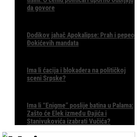
da govore
Dodikov jahač Apokalipse: Prah i pepeo
Đokićevih mandata
Ima li ćacija i blokadera na političkoj
sceni Srpske?
Ima li “Enigme” poslije batina u Palama:
Zašto će Elek između Đajića i
Stanivukovića izabrati Vučića?