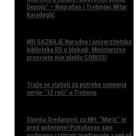
Depolo“ – Nagrađen i Trebinjac Mitar
Karadeglić
MH SAZNAJE Narodna i univerzitetska
biblioteka RS u blokadi, Ministarstvo
prosvjete nije platilo COBISS!
Traže se statisti za potrebe snimanja
serije ”12 reči” u Trebinju
Slaviša Sredanović za MH: ”Maris” je
pred gašenjem! Pokušavao sam
godinama razbijati predrasude a nekad