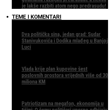
je lakše razbiti atom nego predrasudu!
TEME I KOMENTARI
Dva politička sina, jedan grad: Sudar
Stanivukovića i Dodika mlađeg u Banjoj
Luci
Vlada krije plan kupovine šest
poslovnih prostora vrijednih više od 30
miliona KM
Patriotizam na megafon, ekonomija u
tišini: O čemu političari uporno odbijaju